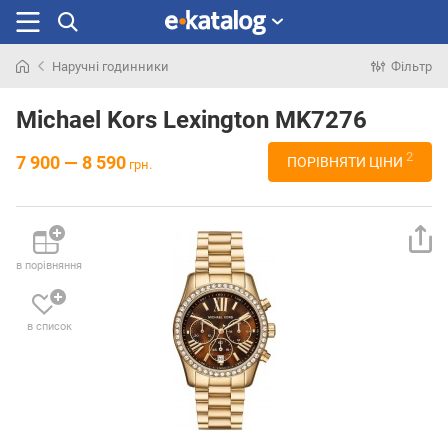
Наручні годинники
Фільтр
Шукали
раніше
Michael Kors Lexington MK7276
2
7 900 — 8 590
ПОРІВНЯТИ ЦІНИ
грн.
в порівняння
в список