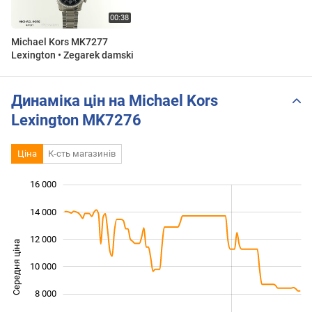
Michael Kors MK7277
Lexington • Zegarek damski
Динаміка цін на Michael Kors
Lexington MK7276
Ціна
К-сть магазинів
16 000
 000
 000
0
14 000
12 000
Середня ціна
10 000
10 000
8 000