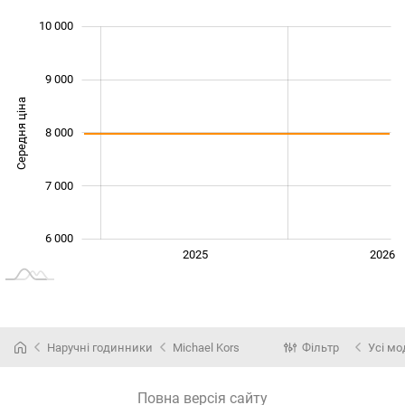
10 000
 000
 000
 500
 500
 500
 500
 000
9 000
Середня ціна
8 000
10 000
7 000
6 000
2024
2027
2025
2026
L
Наручні годинники
Michael Kors
Фільтр
Усі мо
Повна версія сайту