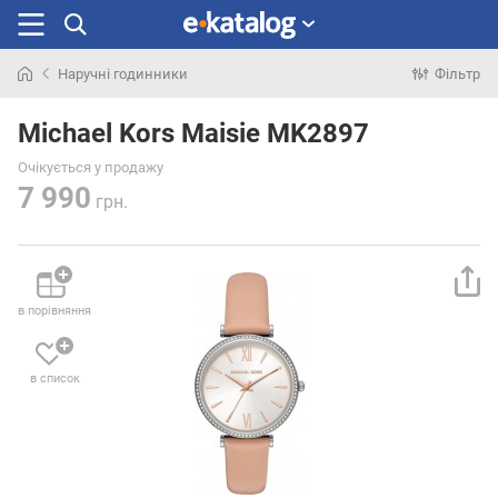
Наручні годинники
Фільтр
Шукали
раніше
Michael Kors Maisie MK2897
Очікується у продажу
7 990
грн.
в порівняння
в список