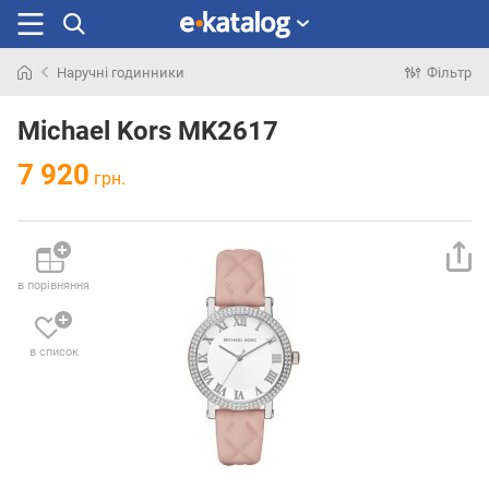
Наручні годинники
Фільтр
Шукали
раніше
Michael Kors MK2617
7 920
грн.
в порівняння
в список