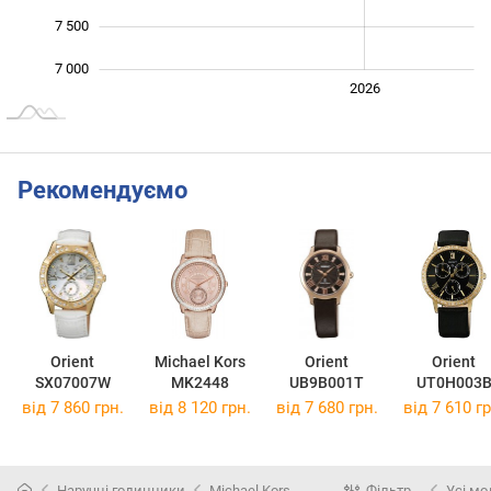
7 500
7 000
2024
2025
2028
2026
L
Рекомендуємо
Orient
Michael Kors
Orient
Orient
SX07007W
MK2448
UB9B001T
UT0H003
від 7 860 грн.
від 8 120 грн.
від 7 680 грн.
від 7 610 гр
Наручні годинники
Michael Kors
Фільтр
Усі мо