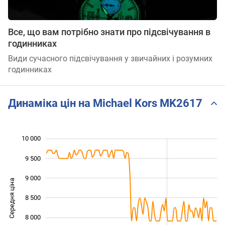
Все, що вам потрібно знати про підсвічування в
годинниках
Види сучасного підсвічування у звичайних і розумних
годинниках
Динаміка цін на Michael Kors MK2617
10 000
 500
 000
 500
9 500
9 000
Середня ціна
8 500
10 000
8 000