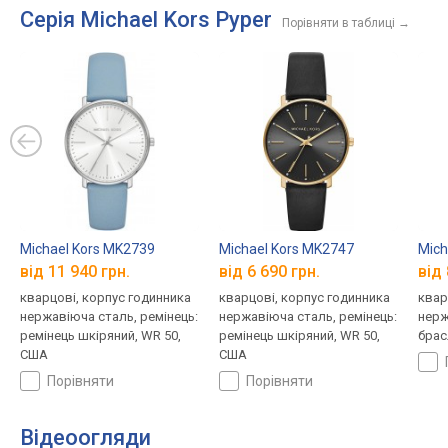
Серія Michael Kors Pyper
Порівняти в таблиці
→
Michael Kors MK2739
Michael Kors MK2747
Mich
від 11 940 грн.
від 6 690 грн.
від 
кварцові, корпус годинника
кварцові, корпус годинника
квар
нержавіюча сталь, ремінець:
нержавіюча сталь, ремінець:
нерж
ремінець шкіряний, WR 50,
ремінець шкіряний, WR 50,
брас
США
США
порівняти
порівняти
Відеоогляди