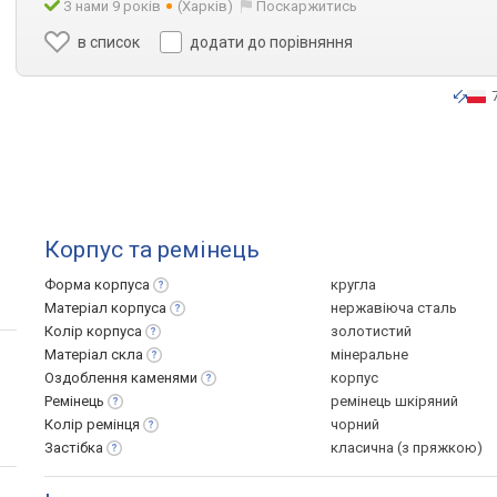
З нами 9 років
(Харків)
Поскаржитись
в список
додати до порівняння
Корпус та ремінець
Форма
корпуса
кругла
Матеріал
корпуса
нержавіюча сталь
Колір
корпуса
золотистий
Матеріал
скла
мінеральне
Оздоблення
каменями
корпус
Ремінець
ремінець шкіряний
Колір
ремінця
чорний
Застібка
класична (з пряжкою)