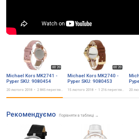
Michael Kors MK2741 -
Michael Kors MK2740 -
Mich
Pyper SKU: 9080454
Pyper SKU: 9080453
Pype
20 лютого 2018
2 845 переглядів
15 лютого 2018
1 216 переглядів
20 лю
Рекомендуємо
Порівняти в таблиці
→