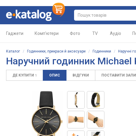
Гаджети
Комп'ютери
Фото
TV
Аудіо
П
Каталог
/
Годинники, прикраси й аксесуари
/
Годинники
/
Наручні г
Наручний годинник Michael
ДЕ КУПИТИ
ОПИС
ВІДГУКИ
ПОСТАВИТИ ЗАП
1