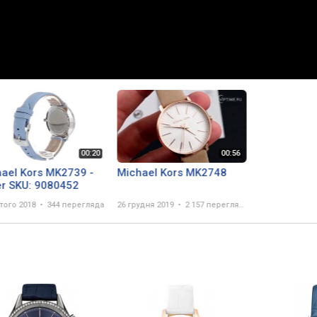
ael Kors MK2739 -
Michael Kors MK2748
r SKU: 9080452
того 2018
344 перегляда
26 грудня 2019
2 157 переглядів