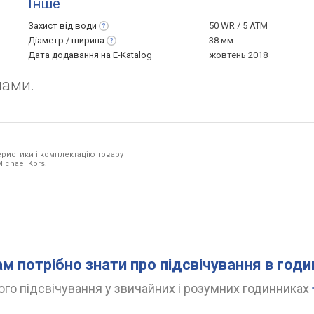
Інше
Захист від
води
50 WR / 5 ATM
Діаметр /
ширина
38 мм
Дата додавання на E-Katalog
жовтень 2018
лами.
ристики і комплектацію товару
ichael Kors.
ам потрібно знати про підсвічування в год
го підсвічування у звичайних і розумних годинниках