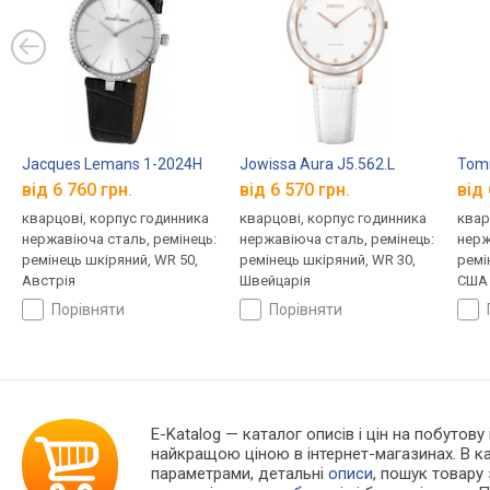
Jacques Lemans 1-2024H
Jowissa Aura J5.562.L
Tomm
від 6 760 грн.
від 6 570 грн.
від 
кварцові, корпус годинника
кварцові, корпус годинника
квар
нержавіюча сталь, ремінець:
нержавіюча сталь, ремінець:
нерж
ремінець шкіряний, WR 50,
ремінець шкіряний, WR 30,
ремі
Австрія
Швейцарія
США
порівняти
порівняти
E-Katalog
— каталог описів і цін на побутову
найкращою ціною в інтернет-магазинах. В 
параметрами, детальні
описи
, пошук товару