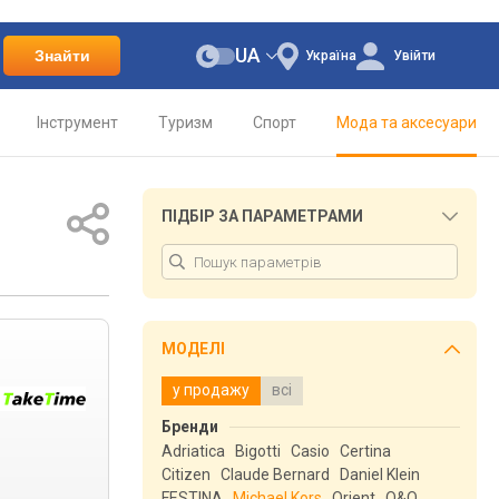
UA
Знайти
Україна
Увійти
Інструмент
Туризм
Спорт
Мода та аксесуари
ПІДБІР ЗА ПАРАМЕТРАМИ
МОДЕЛІ
у продажу
всі
Бренди
Adriatica
Bigotti
Casio
Certina
Citizen
Claude Bernard
Daniel Klein
FESTINA
Michael Kors
Orient
Q&Q