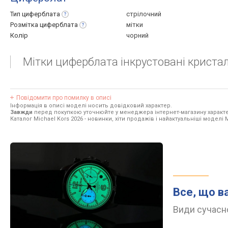
Тип
циферблата
стрілочний
Розмітка
циферблата
мітки
Колір
чорний
Мітки циферблата інкрустовані криста
Повідомити про помилку в описі
Інформація в описі моделі носить довідковий характер.
Завжди
перед покупкою уточнюйте у менеджера інтернет-магазину характе
Каталог Michael Kors 2026
- новинки, хіти продажів і найактуальніші моделі M
Все, що в
Види сучасно