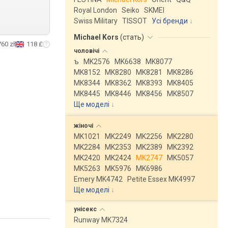
Royal London
Seiko
SKMEI
Swiss Military
TISSOT
Усі бренди
Michael Kors
(
стать
)
760 zł
118 £
чоловічі
ъ
MK2576
MK6638
MK8077
MK8152
MK8280
MK8281
MK8286
MK8344
MK8362
MK8393
MK8405
MK8445
MK8446
MK8456
MK8507
Ще моделі
↓
жіночі
MK1021
MK2249
MK2256
MK2280
MK2284
MK2353
MK2389
MK2392
MK2420
MK2424
MK2747
MK5057
MK5263
MK5976
MK6986
Emery MK4742
Petite Essex MK4997
Ще моделі
↓
унісекс
Runway MK7324