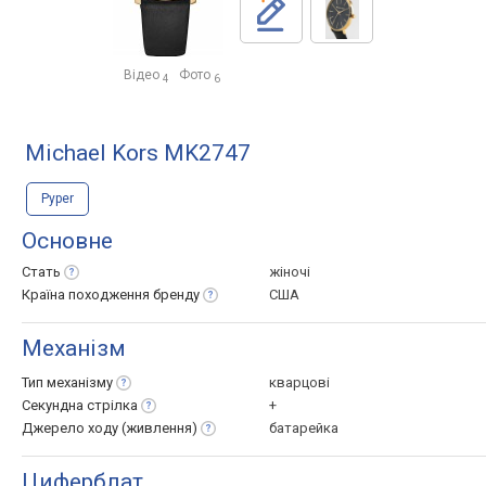
Відео
Фото
4
6
Michael Kors MK2747
Pyper
Основне
Стать
жіночі
Країна походження
бренду
США
Механізм
Тип
механізму
кварцові
Секундна
стрілка
+
Джерело ходу
(живлення)
батарейка
Циферблат