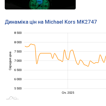
Динаміка цін на Michael Kors MK2747
8 500
4 500
5 000
9 000
8 000
7 500
Середня ціна
7 000
5 500
6 500
6 000
5 500
Січ. 2027
Лип.
Січ. 2025
L