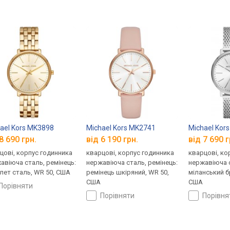
ael Kors MK3898
Michael Kors MK2741
Michael Kor
8 690 грн.
від 6 190 грн.
від 7 690 г
цові, корпус годинника
кварцові, корпус годинника
кварцові, ко
авіюча сталь, ремінець:
нержавіюча сталь, ремінець:
нержавіюча с
лет сталь, WR 50, США
ремінець шкіряний, WR 50,
міланський б
США
США
порівняти
порівняти
порівн