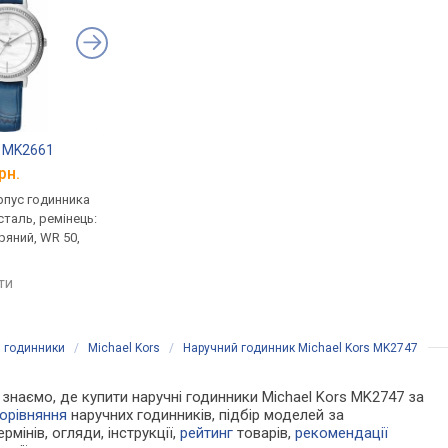
s MK2661
Michael Kors MK2784
Michael Kors MK274
рн.
від 6 420 грн.
від 6 390 грн.
рпус годинника
кварцові, корпус годинника
кварцові, корпус го
таль, ремінець:
нержавіюча сталь, ремінець:
нержавіюча сталь, р
ряний, WR 50,
ремінець шкіряний, WR 50,
ремінець шкіряний, W
США
США
яти
порівняти
порівняти
і годинники
/
Michael Kors
/
Наручний годинник Michael Kors MK2747
и знаємо, де купити наручні годинники Michael Kors MK2747 за
орівняння
наручних годинників, підбір моделей за
рмінів, огляди, інструкції,
рейтинг
товарів,
рекомендації