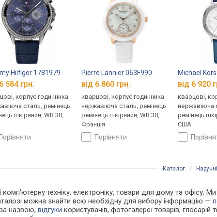
y Hilfiger 1781979
Pierre Lannier 063F990
Michael Kor
6 584 грн.
від 6 860 грн.
від 6 920 г
цові, корпус годинника
кварцові, корпус годинника
кварцові, ко
авіюча сталь, ремінець:
нержавіюча сталь, ремінець:
нержавіюча с
нець шкіряний, WR 30,
ремінець шкіряний, WR 30,
ремінець шкі
Франція
США
порівняти
порівняти
порівн
Каталог
/
Наручн
 і комп'ютерну техніку, електроніку, товари для дому та офісу. М
каталозі можна знайти всю необхідну для вибору інформацію —
п
 за назвою,
відгуки
користувачів, фотогалереї товарів, глосарій те