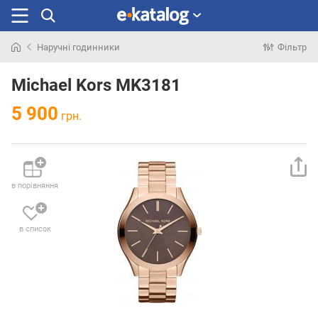
Наручні годинники
Фільтр
Шукали
раніше
Michael Kors MK3181
5 900
грн.
в порівняння
в список