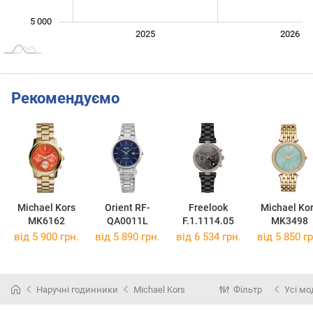
5 000
2024
2027
2025
2026
L
Рекомендуємо
Michael Kors
Orient RF-
Freelook
Michael Ko
MK6162
QA0011L
F.1.1114.05
MK3498
від 5 900 грн.
від 5 890 грн.
від 6 534 грн.
від 5 850 гр
Наручні годинники
Michael Kors
Фільтр
Усі мо