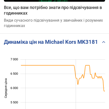
Все, що вам потрібно знати про підсвічування в
годинниках
Види сучасного підсвічування у звичайних і розумних
годинниках
Динаміка цін на Michael Kors MK3181
 200
 400
 600
 800
 500
 500
 000
7 000
6 500
Середня ціна
6 000
5 400
5 500