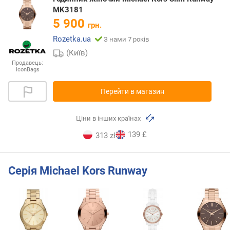
MK3181
5 900
грн.
Rozetka.ua
З нами 7 років
(Київ)
Продавець:
IconBags
Перейти в магазин
Ціни в інших країнах
139 £
313 zł
Серія Michael Kors Runway