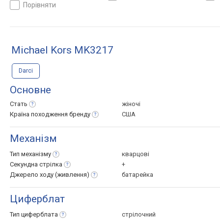
порівняти
Michael Kors MK3217
Darci
Основне
Стать
жіночі
Країна походження
бренду
США
Механізм
Тип
механізму
кварцові
Секундна
стрілка
+
Джерело ходу
(живлення)
батарейка
Циферблат
Тип
циферблата
стрілочний