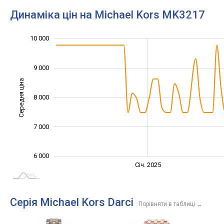
Динаміка цін на Michael Kors MK3217
10 000
11 000
5 000
5 500
6 500
7 500
8 500
4 000
9 000
Середня ціна
8 000
10 000
7 000
6 000
Січ. 2027
Лип.
Січ. 2025
L
Серія Michael Kors Darci
Порівняти в таблиці
→