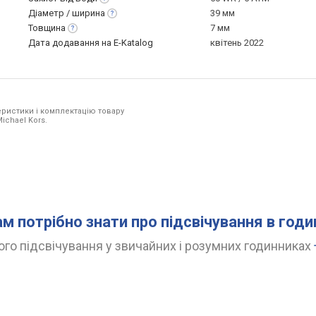
Діаметр /
ширина
39 мм
Товщина
7 мм
Дата додавання на E-Katalog
квітень 2022
ристики і комплектацію товару
ichael Kors.
ам потрібно знати про підсвічування в год
го підсвічування у звичайних і розумних годинниках