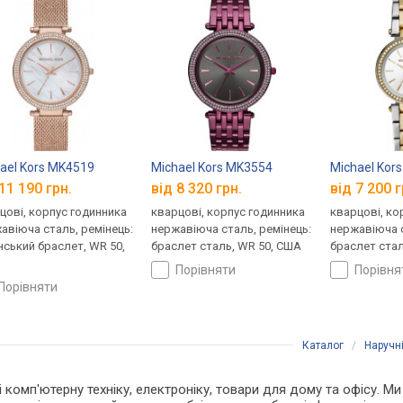
ael Kors MK4519
Michael Kors MK3554
Michael Kor
11 190 грн.
від 8 320 грн.
від 7 200 г
цові, корпус годинника
кварцові, корпус годинника
кварцові, ко
авіюча сталь, ремінець:
нержавіюча сталь, ремінець:
нержавіюча с
нський браслет, WR 50,
браслет сталь, WR 50, США
браслет стал
порівняти
порівн
порівняти
Каталог
/
Наручн
 і комп'ютерну техніку, електроніку, товари для дому та офісу. М