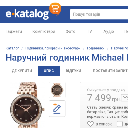
Гаджети
Комп'ютери
Фото
TV
Аудіо
П
Каталог
/
Годинники, прикраси й аксесуари
/
Годинники
/
Наручні г
Наручний годинник Michael
ДЕ КУПИТИ
ОПИС
ВІДГУКИ
ПОСТАВИТИ ЗАПИ
Очікується у продажу
7 499
грн.
Стать: жіночі; Країна 
батарейка; Тип цифербл
нержавіюча сталь; Колі
в список
д