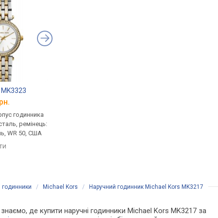
s MK3323
Michael Kors MK4568
Michael Kors MK319
рн.
від 14 880 грн.
від 6 690 грн.
рпус годинника
кварцові, корпус годинника
ультратонкі, кварцов
таль, ремінець:
нержавіюча сталь, ремінець:
корпус годинника
ь, WR 50, США
браслет сталь, WR 50, США
нержавіюча сталь, р
браслет сталь, WR 5
яти
порівняти
порівняти
і годинники
/
Michael Kors
/
Наручний годинник Michael Kors MK3217
и знаємо, де купити наручні годинники Michael Kors MK3217 за