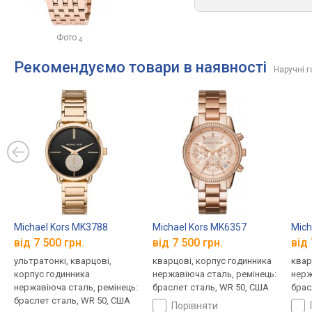
Фото
4
Рекомендуємо товари в наявності
Наручні г
Michael Kors MK3788
Michael Kors MK6357
Mich
від 7 500 грн.
від 7 500 грн.
від 
ультратонкі, кварцові,
кварцові, корпус годинника
квар
корпус годинника
нержавіюча сталь, ремінець:
нерж
нержавіюча сталь, ремінець:
браслет сталь, WR 50, США
брас
браслет сталь, WR 50, США
порівняти