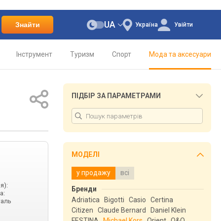
UA
Знайти
Україна
Увійти
Інструмент
Туризм
Спорт
Мода та аксесуари
ПІДБІР ЗА ПАРАМЕТРАМИ
МОДЕЛІ
у продажу
всі
я):
Бренди
а:
Adriatica
Bigotti
Casio
Certina
таль
Citizen
Claude Bernard
Daniel Klein
FESTINA
Michael Kors
Orient
Q&Q