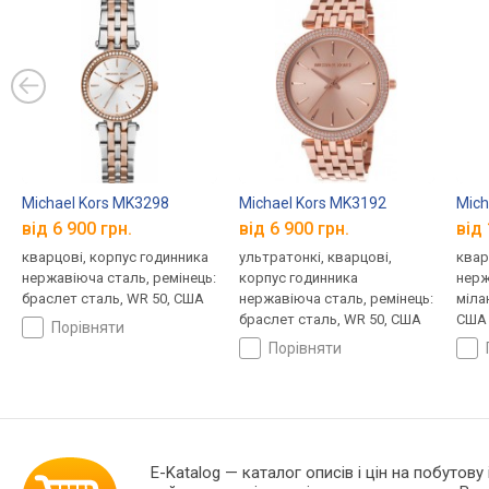
Michael Kors MK3298
Michael Kors MK3192
Mich
від 6 900 грн.
від 6 900 грн.
від 
кварцові, корпус годинника
ультратонкі, кварцові,
квар
нержавіюча сталь, ремінець:
корпус годинника
нерж
браслет сталь, WR 50, США
нержавіюча сталь, ремінець:
міла
браслет сталь, WR 50, США
США
порівняти
порівняти
E-Katalog
— каталог описів і цін на побутову