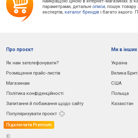
найкращою ціною в інтернет-магазинах. В 
параметрами, детальні
описи
, пошук товару
експертів,
каталог брендів
і багато іншого. 
Про проєкт
Ми в інших
Як нам зателефонувати?
Україна
Розміщення прайс-листів
Велика Брит
Магазинам
США
Політика конфіденційності
Польща
Запитання й побажання щодо сайту
Казахстан
Популяризувати проєкт
Підключити Premium
ID