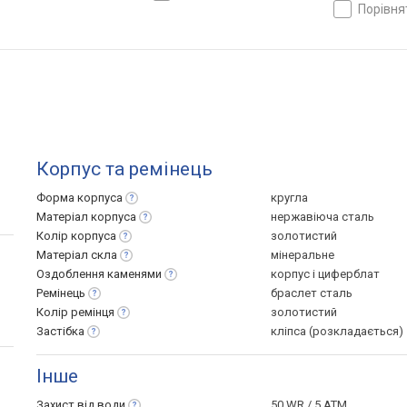
порівн
Корпус та ремінець
Форма
корпуса
кругла
Матеріал
корпуса
нержавіюча сталь
Колір
корпуса
золотистий
Матеріал
скла
мінеральне
Оздоблення
каменями
корпус і циферблат
Ремінець
браслет сталь
Колір
ремінця
золотистий
Застібка
кліпса (розкладається)
Інше
Захист від
води
50 WR / 5 ATM