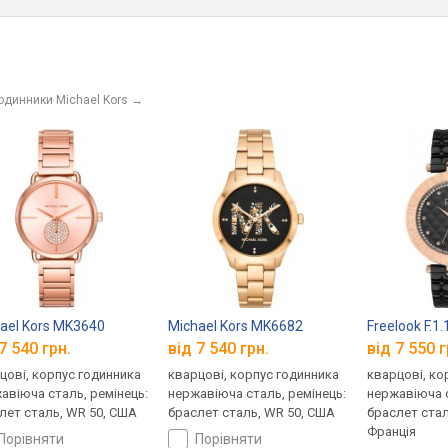
одинники Michael Kors
→
ael Kors MK3640
Michael Kors MK6682
Freelook F.1
7 540 грн.
від 7 540 грн.
від 7 550 г
цові, корпус годинника
кварцові, корпус годинника
кварцові, ко
авіюча сталь, ремінець:
нержавіюча сталь, ремінець:
нержавіюча с
лет сталь, WR 50, США
браслет сталь, WR 50, США
браслет стал
Франція
порівняти
порівняти