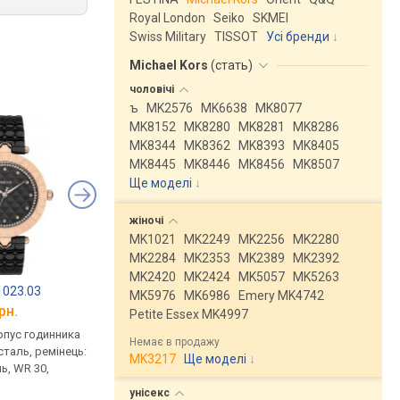
Royal London
Seiko
SKMEI
Swiss Military
TISSOT
Усі бренди
Michael Kors
(
стать
)
чоловічі
ъ
MK2576
MK6638
MK8077
MK8152
MK8280
MK8281
MK8286
MK8344
MK8362
MK8393
MK8405
MK8445
MK8446
MK8456
MK8507
Ще моделі
↓
жіночі
MK1021
MK2249
MK2256
MK2280
MK2284
MK2353
MK2389
MK2392
MK2420
MK2424
MK5057
MK5263
.1023.03
Freelook F.1.1023.04
Freelook F.1.1023.05
MK5976
MK6986
Emery MK4742
рн.
від 7 550 грн.
від 7 550 грн.
Petite Essex MK4997
рпус годинника
кварцові, корпус годинника
кварцові, корпус го
Немає в продажу
таль, ремінець:
нержавіюча сталь, ремінець:
нержавіюча сталь, р
MK3217
Ще моделі
↓
ь, WR 30,
браслет сталь, WR 30,
браслет сталь, WR 30
Франція
Франція
унісекс