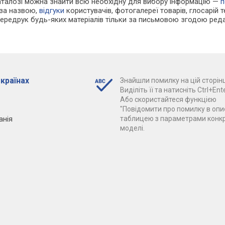
каталозі можна знайти всю необхідну для вибору інформацію —
п
 за назвою,
відгуки
користувачів, фотогалереї товарів, глосарій те
Передрук будь-яких матеріалів тільки за письмовою згодою реда
 країнах
Знайшли помилку на цій сторінц
Виділіть її та натисніть Ctrl+Ente
Або скористайтеся функцією
"Повідомити про помилку в опис
анія
таблицею з параметрами конк
моделі.