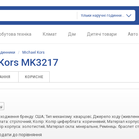
тільки наручні годинники
обутова техніка
Клімат
Дім
Дитячі товари
Авто
одинники
/
Michael Kors
 Kors MK3217
ТАННЯ
КОРИСНЕ
походження бренду: США; Тип механізму: кварцові; Джерело ходу (живленн
ата: стрілочний; Колір: Колір циферблата: коричневий; Матеріал корпус
р корпуса: золотистий; Матеріал скла: мінеральне; Ремінець: браслет с
одати до порівняння