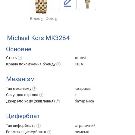
Відео
Фото
2
8
Michael Kors MK3284
Основне
Стать
жіночі
Країна походження
бренду
США
Механізм
Тип
механізму
кварцові
Секундна
стрілка
+
Джерело ходу
(живлення)
батарейка
Циферблат
Тип
циферблата
стрілочний
Розмітка
циферблата
римські