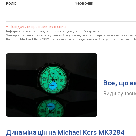
Колір
червоний
Повідомити про помилку в описі
Інформація в описі моделі носить довідковий характер.
Завжди
перед покупкою уточнюйте у менеджера інтернет-магазину характе
Каталог Michael Kors 2026
- новинки, хіти продажів і найактуальніші моделі M
Все, що в
Види сучасно
Динаміка цін на Michael Kors MK3284