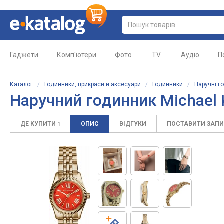
Гаджети
Комп'ютери
Фото
TV
Аудіо
П
Каталог
/
Годинники, прикраси й аксесуари
/
Годинники
/
Наручні г
Наручний годинник Michael
ДЕ КУПИТИ
ОПИС
ВІДГУКИ
ПОСТАВИТИ ЗАП
1