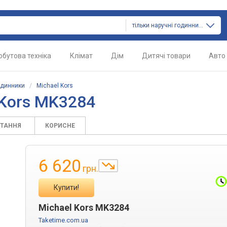
тільки наручні годинники
обутова техніка
Клімат
Дім
Дитячі товари
Авто
одинники
/
Michael Kors
 Kors MK3284
ИТАННЯ
КОРИСНЕ
6 620
грн.
Купити!
Michael Kors MK3284
Taketime.com.ua