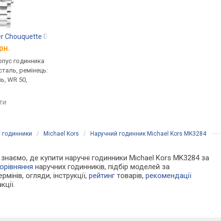
ier Chouquette 078J661
DKNY NY2749
DKNY NY2767
рн.
від 6 650 грн.
від 6 650 грн.
рпус годинника
кварцові, корпус годинника
кварцові, корпус го
таль, ремінець:
нержавіюча сталь, ремінець:
нержавіюча сталь, р
ь, WR 50,
браслет сталь, WR 30, США
браслет сталь, WR 5
порівняти
порівняти
яти
і годинники
/
Michael Kors
/
Наручний годинник Michael Kors MK3284
и знаємо, де купити наручні годинники Michael Kors MK3284 за
орівняння
наручних годинників, підбір моделей за
рмінів, огляди, інструкції,
рейтинг
товарів,
рекомендації
кції.