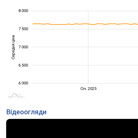
8 000
5 000
5 500
8 500
7 500
Середня ціна
7 000
6 000
6 500
6 000
Січ. 2027
Лип.
Січ. 2025
L
Відеоогляди