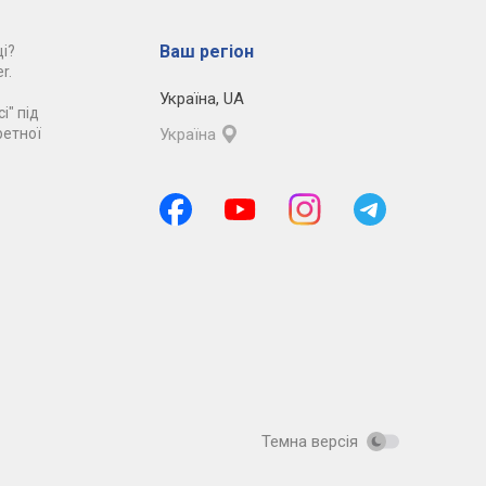
Ваш регіон
і?
r.
Україна
,
UA
і" під
ретної
Україна
Темна версія