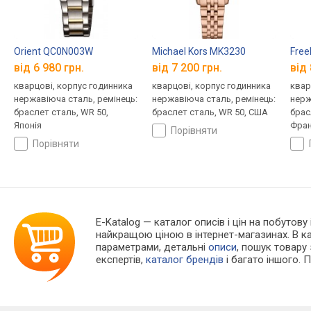
Orient QC0N003W
Michael Kors MK3230
Free
від 6 980 грн.
від 7 200 грн.
від 
кварцові, корпус годинника
кварцові, корпус годинника
квар
нержавіюча сталь, ремінець:
нержавіюча сталь, ремінець:
нерж
браслет сталь, WR 50,
браслет сталь, WR 50, США
брас
Японія
Фран
порівняти
порівняти
E-Katalog
— каталог описів і цін на побутову
найкращою ціною в інтернет-магазинах. В 
параметрами, детальні
описи
, пошук товару
експертів,
каталог брендів
і багато іншого. 