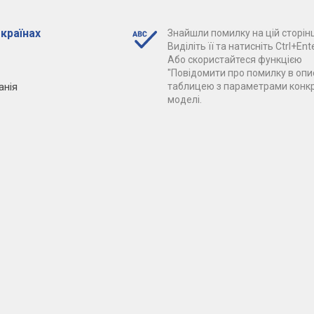
 країнах
Знайшли помилку на цій сторінц
Виділіть її та натисніть Ctrl+Ente
Або скористайтеся функцією
"Повідомити про помилку в опис
анія
таблицею з параметрами конк
моделі.