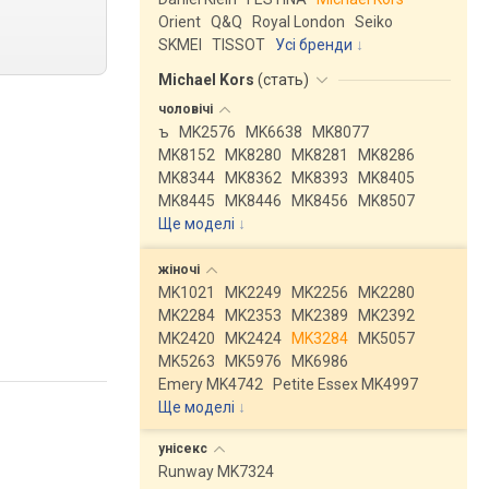
Orient
Q&Q
Royal London
Seiko
SKMEI
TISSOT
Усі бренди
Michael Kors
(
стать
)
чоловічі
ъ
MK2576
MK6638
MK8077
MK8152
MK8280
MK8281
MK8286
MK8344
MK8362
MK8393
MK8405
MK8445
MK8446
MK8456
MK8507
Ще моделі
↓
жіночі
MK1021
MK2249
MK2256
MK2280
MK2284
MK2353
MK2389
MK2392
MK2420
MK2424
MK3284
MK5057
MK5263
MK5976
MK6986
Emery MK4742
Petite Essex MK4997
Ще моделі
↓
унісекс
Runway MK7324