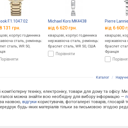
look F.1.1047.02
Michael Kors MK4438
Pierre Lann
8 131 грн.
від 6 620 грн.
від 6 600 г
цові, корпус годинника
кварцові, корпус годинника
кварцові, ко
авіюча сталь, ремінець:
нержавіюча сталь, ремінець:
нержавіюча с
лет сталь, WR 50,
браслет сталь, WR 50, США
браслет стал
ція
Франція
порівняти
порівняти
порівн
Каталог
/
Наручн
 і комп'ютерну техніку, електроніку, товари для дому та офісу. М
каталозі можна знайти всю необхідну для вибору інформацію —
п
 за назвою,
відгуки
користувачів, фотогалереї товарів, глосарій те
Передрук будь-яких матеріалів тільки за письмовою згодою реда