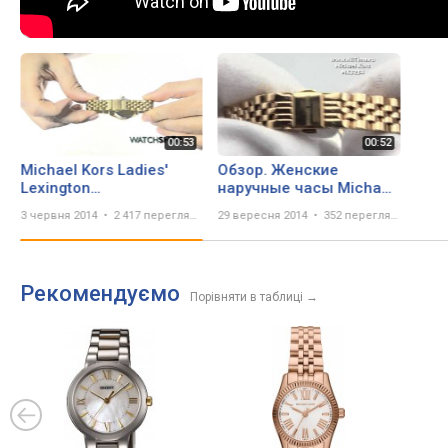
Michael Kors Ladies'
Обзор. Женские
Lexington
наручные часы Michael
Watch(MK3284)
Kors MK3284
3 червня 2014
2 417 переглядів
29 вересня 2014
352 перегляда
Рекомендуємо
Порівняти в таблиці
→