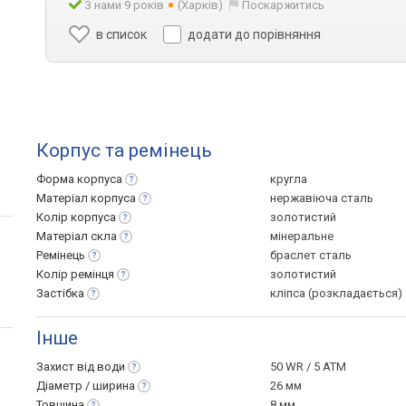
З нами 9 років
(Харків)
Поскаржитись
в список
додати до порівняння
Корпус та ремінець
Форма
корпуса
кругла
Матеріал
корпуса
нержавіюча сталь
Колір
корпуса
золотистий
Матеріал
скла
мінеральне
Ремінець
браслет сталь
Колір
ремінця
золотистий
Застібка
кліпса (розкладається)
Інше
Захист від
води
50 WR / 5 ATM
Діаметр /
ширина
26 мм
Товщина
8 мм