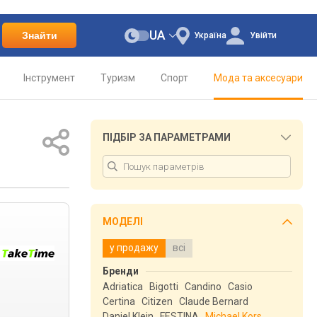
UA
Знайти
Україна
Увійти
Інструмент
Туризм
Спорт
Мода та аксесуари
ПІДБІР ЗА ПАРАМЕТРАМИ
МОДЕЛІ
у продажу
всі
Бренди
Adriatica
Bigotti
Candino
Casio
Certina
Citizen
Claude Bernard
Daniel Klein
FESTINA
Michael Kors