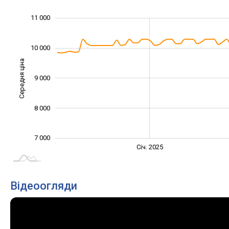
12 000
6 000
6 500
7 500
8 500
5 000
11 000
10 000
Середня ціна
9 000
10 000
8 000
7 000
Січ. 2027
Лип.
Січ. 2025
L
Відеоогляди