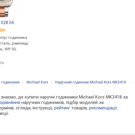
.1028.04
Freelook F.1.1026.04
Freelook F.2.1014.02
рн.
від 8 518 грн.
від 8 518 грн.
рпус годинника
кварцові, корпус годинника
кварцові, корпус го
таль, ремінець:
нержавіюча сталь, ремінець:
нержавіюча сталь, с
ь, WR 50,
браслет сталь, WR 50,
час, ремінець: брасл
Франція
сталь, WR 50, Франці
яти
порівняти
порівняти
і годинники
/
Michael Kors
/
Наручний годинник Michael Kors MK3418
и знаємо, де купити наручні годинники Michael Kors MK3418 за
орівняння
наручних годинників, підбір моделей за
рмінів, огляди, інструкції,
рейтинг
товарів,
рекомендації
кції.