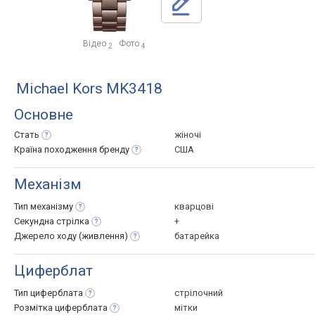
Відео
Фото
2
4
Michael Kors MK3418
Основне
Стать
жіночі
Країна походження
бренду
США
Механізм
Тип
механізму
кварцові
Секундна
стрілка
+
Джерело ходу
(живлення)
батарейка
Циферблат
Тип
циферблата
стрілочний
Розмітка
циферблата
мітки