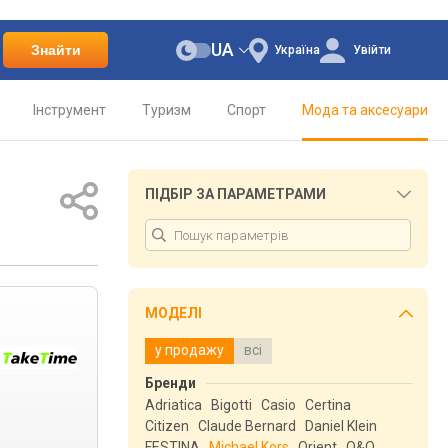
UA
Знайти
Україна
Увійти
Інструмент
Туризм
Спорт
Мода та аксесуари
ПІДБІР ЗА ПАРАМЕТРАМИ
МОДЕЛІ
у продажу
всі
Бренди
Adriatica
Bigotti
Casio
Certina
Citizen
Claude Bernard
Daniel Klein
FESTINA
Michael Kors
Orient
Q&Q