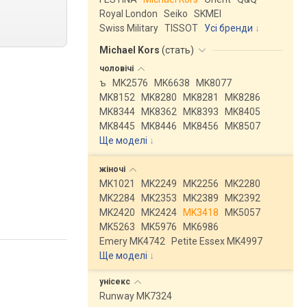
Royal London
Seiko
SKMEI
Swiss Military
TISSOT
Усі бренди
Michael Kors
(
стать
)
чоловічі
ъ
MK2576
MK6638
MK8077
MK8152
MK8280
MK8281
MK8286
MK8344
MK8362
MK8393
MK8405
MK8445
MK8446
MK8456
MK8507
Ще моделі
↓
жіночі
MK1021
MK2249
MK2256
MK2280
MK2284
MK2353
MK2389
MK2392
MK2420
MK2424
MK3418
MK5057
MK5263
MK5976
MK6986
Emery MK4742
Petite Essex MK4997
Ще моделі
↓
унісекс
Runway MK7324