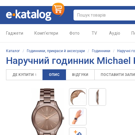
Гаджети
Комп'ютери
Фото
TV
Аудіо
П
Каталог
/
Годинники, прикраси й аксесуари
/
Годинники
/
Наручні г
Наручний годинник Michael
ДЕ КУПИТИ
ОПИС
ВІДГУКИ
ПОСТАВИТИ ЗАП
1