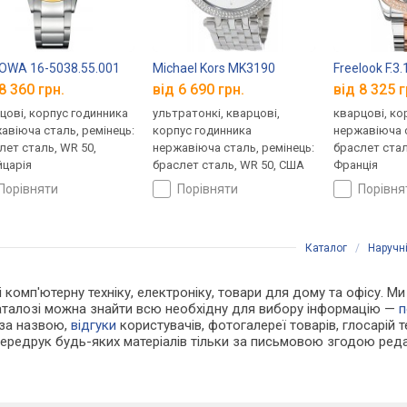
OWA 16-5038.55.001
Michael Kors MK3190
Freelook F.3
8 360 грн.
від 6 690 грн.
від 8 325 г
цові, корпус годинника
ультратонкі, кварцові,
кварцові, ко
авіюча сталь, ремінець:
корпус годинника
нержавіюча с
лет сталь, WR 50,
нержавіюча сталь, ремінець:
браслет стал
царія
браслет сталь, WR 50, США
Франція
порівняти
порівняти
порівн
Каталог
/
Наручн
 і комп'ютерну техніку, електроніку, товари для дому та офісу. М
каталозі можна знайти всю необхідну для вибору інформацію —
п
 за назвою,
відгуки
користувачів, фотогалереї товарів, глосарій те
Передрук будь-яких матеріалів тільки за письмовою згодою реда