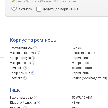
З нами 9 років
(Харків)
Поскаржитись
в список
додати до порівняння
Корпус та ремінець
Форма
корпуса
кругла
Матеріал
корпуса
нержавіюча сталь
Колір
корпуса
коричневий
Матеріал
скла
мінеральне
Ремінець
браслет сталь
Колір
ремінця
коричневий
Застібка
кліпса (розкладається)
Інше
Захист від
води
50 WR / 5 ATM
Діаметр /
ширина
42 мм
Товщина
8 мм