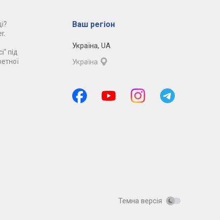
Ваш регіон
і?
r.
Україна
,
UA
і" під
ретної
Україна
Темна версія