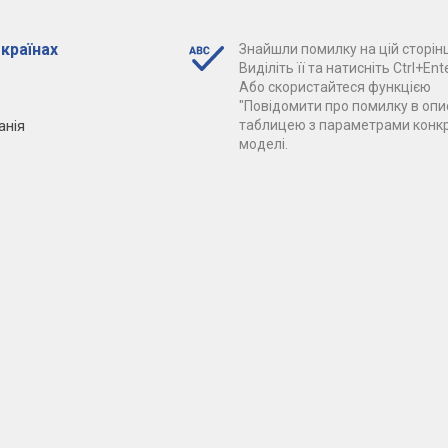
 країнах
Знайшли помилку на цій сторінц
Виділіть її та натисніть Ctrl+Ente
Або скористайтеся функцією
"Повідомити про помилку в опис
анія
таблицею з параметрами конк
моделі.