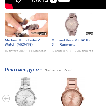
Michael Kors Ladies'
Michael Kors MK3418 -
Watch (MK3418)
Slim Runway
SKU:8776189
16 лютого 2017
4 996 переглядів
22 серпня 2016
2 307 переглядів
Рекомендуємо
Порівняти в таблиці
→