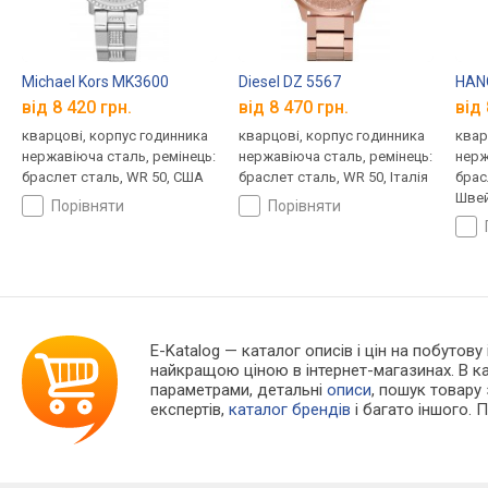
Michael Kors MK3600
Diesel DZ 5567
HAN
від 8 420 грн.
від 8 470 грн.
від 
кварцові, корпус годинника
кварцові, корпус годинника
квар
нержавіюча сталь, ремінець:
нержавіюча сталь, ремінець:
нерж
браслет сталь, WR 50, США
браслет сталь, WR 50, Італія
брас
Швей
порівняти
порівняти
E-Katalog
— каталог описів і цін на побутову
найкращою ціною в інтернет-магазинах. В 
параметрами, детальні
описи
, пошук товару
експертів,
каталог брендів
і багато іншого. 