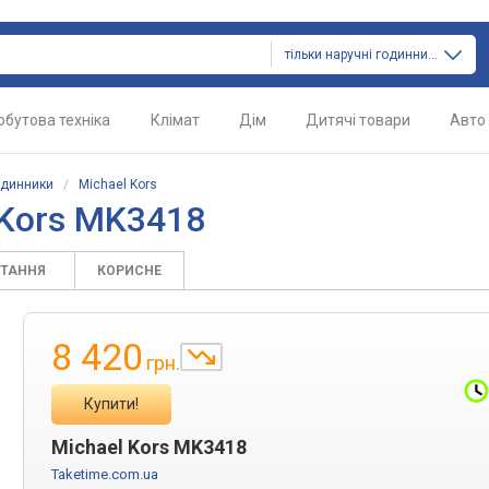
тільки наручні годинники
обутова техніка
Клімат
Дім
Дитячі товари
Авто
одинники
/
Michael Kors
 Kors MK3418
ИТАННЯ
КОРИСНЕ
8 420
грн.
Купити!
Michael Kors MK3418
Taketime.com.ua