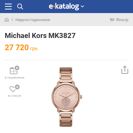
Наручні годинники
Фільтр
Шукали
раніше
Michael Kors MK3827
27 720
грн.
в порівняння
в список