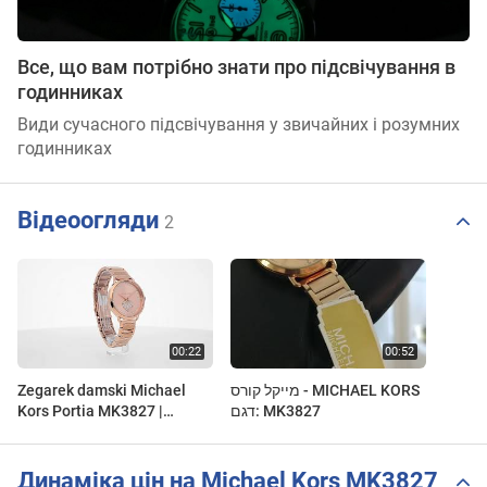
Все, що вам потрібно знати про підсвічування в
годинниках
Види сучасного підсвічування у звичайних і розумних
годинниках
Відеоогляди
2
Zegarek damski Michael
מייקל קורס - MICHAEL KORS
Kors Portia MK3827 |
דגם: MK3827
ZEGAREK.NET
Динаміка цін на Michael Kors MK3827