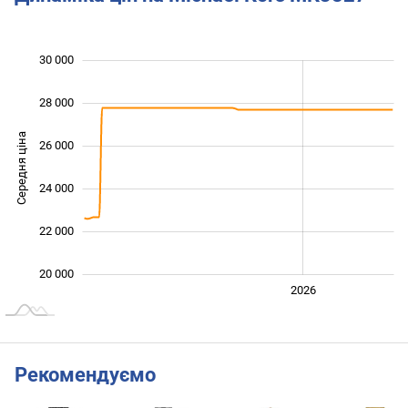
30 000
 000
 000
 000
28 000
Середня ціна
26 000
20 000
24 000
22 000
20 000
2024
2025
2028
2026
L
Рекомендуємо