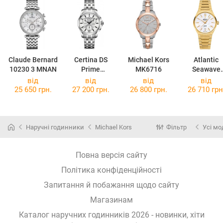
Claude Bernard
Certina DS
Michael Kors
Atlantic
10230 3 MNAN
Prime
MK6716
Seawave
C004.217.11.0
39365.45.0
від
від
від
від
36.00
25 650 грн.
27 200 грн.
26 800 грн.
26 710 грн
Наручні годинники
Michael Kors
Фільтр
Усі мо
Повна версія сайту
Політика конфіденційності
Запитання й побажання щодо сайту
Магазинам
Каталог наручних годинників 2026 - новинки, хіти