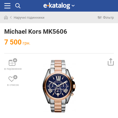
Наручні годинники
Фільтр
Шукали
раніше
Michael Kors MK5606
7 500
грн.
в порівняння
в список