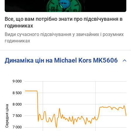
Все, що вам потрібно знати про підсвічування в
годинниках
Види сучасного підсвічування у звичайних і розумних
годинниках
Динаміка цін на Michael Kors MK5606
9 000
 000
 500
 500
8 500
8 000
Середня ціна
7 500
6 000
7 000