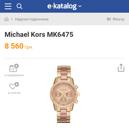
Наручні годинники
Фільтр
Шукали
раніше
Michael Kors MK6475
8 560
грн.
в порівняння
в список