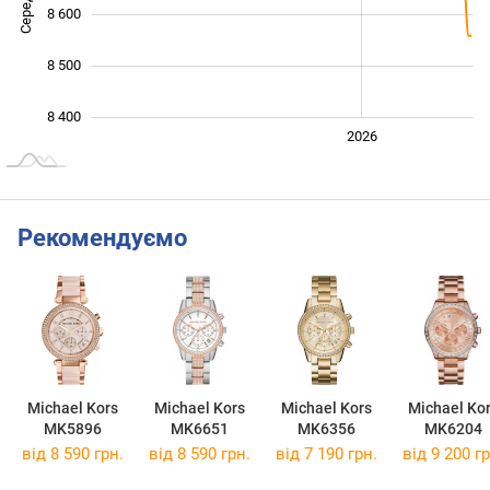
8 600
8 500
8 400
2024
2025
2028
2026
L
Рекомендуємо
Michael Kors
Michael Kors
Michael Kors
Michael Ko
MK5896
MK6651
MK6356
MK6204
від 8 590 грн.
від 8 590 грн.
від 7 190 грн.
від 9 200 гр