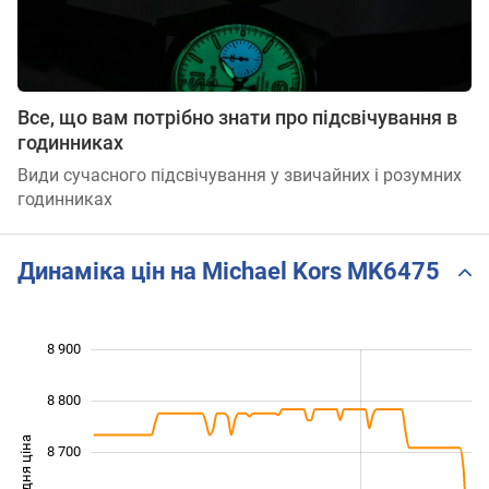
Все, що вам потрібно знати про підсвічування в
годинниках
Види сучасного підсвічування у звичайних і розумних
годинниках
Динаміка цін на Michael Kors MK6475
8 900
 200
 300
 000
8 800
Середня ціна
8 700
8 400