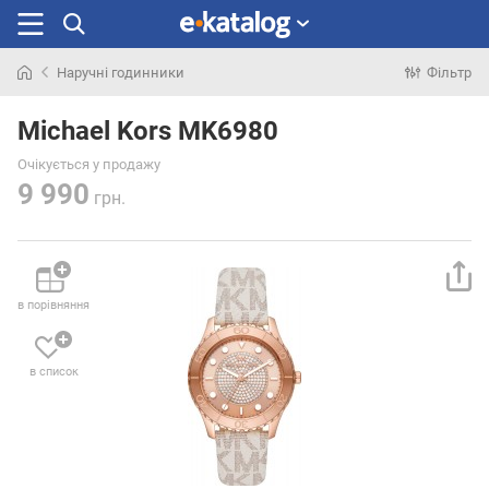
Наручні годинники
Фільтр
Шукали
раніше
Michael Kors MK6980
Очікується у продажу
9 990
грн.
в порівняння
в список