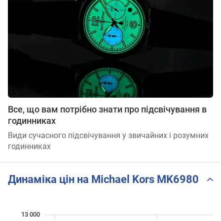
Все, що вам потрібно знати про підсвічування в
годинниках
Види сучасного підсвічування у звичайних і розумних
годинниках
Динаміка цін на Michael Kors MK6980
 500
 000
 000
 500
 500
 000
13 000