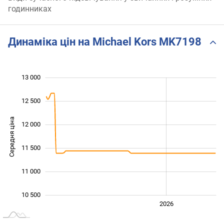
годинниках
Динаміка цін на Michael Kors MK7198
13 000
 000
 500
 500
12 500
Середня ціна
12 000
10 500
11 500
11 000
10 500
2024
2025
2028
2026
L