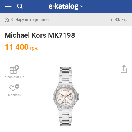
Наручні годинники
Фільтр
Шукали
раніше
Michael Kors MK7198
11 400
грн.
в порівняння
в список