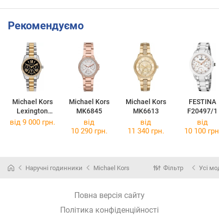
Рекомендуємо
Michael Kors
Michael Kors
Michael Kors
FESTINA
Lexington
MK6845
MK6613
F20497/1
MK4925
від 9 000 грн.
від
від
від
10 290 грн.
11 340 грн.
10 100 грн
Наручні годинники
Michael Kors
Фільтр
Усі мо
Повна версія сайту
Політика конфіденційності