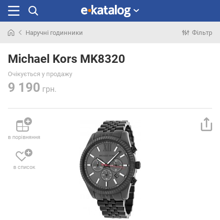
Наручні годинники
Фільтр
Шукали
раніше
Michael Kors MK8320
Очікується у продажу
9 190
грн.
в порівняння
в список