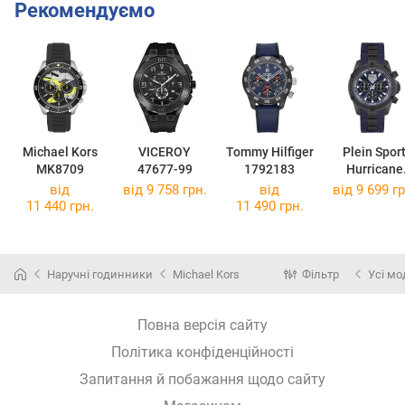
Рекомендуємо
Michael Kors
VICEROY
Tommy Hilfiger
Plein Spor
MK8709
47677-99
1792183
Hurricane
PSDBA012
від
від 9 758 грн.
від
від 9 699 гр
11 440 грн.
11 490 грн.
Наручні годинники
Michael Kors
Фільтр
Усі мо
Повна версія сайту
Політика конфіденційності
Запитання й побажання щодо сайту