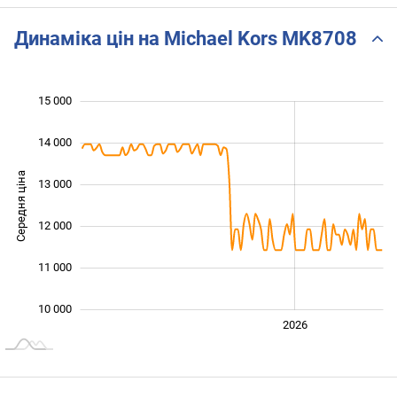
Динаміка цін на Michael Kors MK8708
15 000
 000
 000
 000
14 000
Середня ціна
13 000
10 000
12 000
11 000
10 000
2024
2025
2028
2026
L