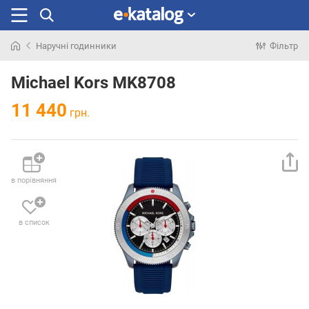
Наручні годинники
Фільтр
Шукали
раніше
Michael Kors MK8708
11 440
грн.
в порівняння
в список