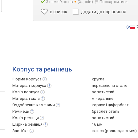
З нами 9 років
(Харків)
Поскаржитись
в список
додати до порівняння
Корпус та ремінець
Форма
корпуса
кругла
Матеріал
корпуса
нержавіюча сталь
Колір
корпуса
золотистий
Матеріал
скла
мінеральне
Оздоблення
каменями
корпус і циферблат
Ремінець
браслет сталь
Колір
ремінця
золотистий
Ширина
ремінця
16 мм
Застібка
кліпса (розкладається)