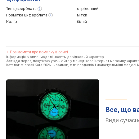
Тип
циферблата
стрілочний
Розмітка
циферблата
мітки
Колір
білий
Повідомити про помилку в описі
Інформація в описі моделі носить довідковий характер.
Завжди
перед покупкою уточнюйте у менеджера інтернет-магазину характе
Каталог Michael Kors 2026
- новинки, хіти продажів і найактуальніші моделі M
Все, що в
Види сучасно