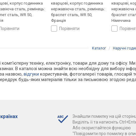
цові, корпус годинника
кварцові, корпус годинника
кварцові, ко
авіюча сталь, ремінець:
нержавіюча сталь, ремінець:
нержавіюча с
лет сталь, WR 50,
браслет сталь, WR 50,
браслет стал
ія
Франція
Німеччина
порівняти
порівняти
порівн
Каталог
/
Наручні год
 і комп'ютерну техніку, електроніку, товари для дому та офісу. М
азинах. В каталозі можна знайти всю необхідну для вибору ін
 за назвою,
відгуки
користувачів, фотогалереї товарів, глосарій те
Передрук будь-яких матеріалів тільки за письмовою згодою реда
 країнах
Знайшли помилку на цій сторінц
Виділіть її та натисніть Ctrl+Ente
Або скористайтеся функцією
"Повідомити про помилку в опис