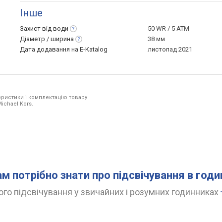
Інше
Захист від
води
50 WR / 5 ATM
Діаметр /
ширина
38 мм
Дата додавання на E-Katalog
листопад 2021
ристики і комплектацію товару
ichael Kors.
ам потрібно знати про підсвічування в год
го підсвічування у звичайних і розумних годинниках