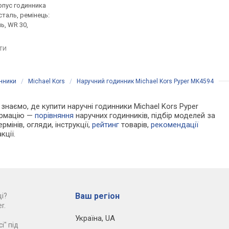
рпус годинника
кварцові, корпус годинника
кварцові, корпус го
таль, ремінець:
нержавіюча сталь, ремінець:
нержавіюча сталь, р
ь, WR 30,
браслет сталь, WR 50,
браслет сталь, WR 3
Франція
порівняти
яти
порівняти
инники
/
Michael Kors
/
Наручний годинник Michael Kors Pyper MK4594
и знаємо, де купити наручні годинники Michael Kors Pyper
формацію —
порівняння
наручних годинників, підбір моделей за
рмінів, огляди, інструкції,
рейтинг
товарів,
рекомендації
кції.
Ваш регіон
і?
r.
Україна
,
UA
і" під