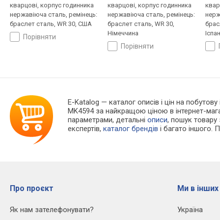
кварцові, корпус годинника
кварцові, корпус годинника
квар
нержавіюча сталь, ремінець:
нержавіюча сталь, ремінець:
нерж
браслет сталь, WR 30, США
браслет сталь, WR 30,
брас
Німеччина
Іспан
порівняти
порівняти
E-Katalog
— каталог описів і цін на побутову
MK4594 за найкращою ціною в інтернет-маг
параметрами, детальні
описи
, пошук товару
експертів,
каталог брендів
і багато іншого. 
Про проєкт
Ми в інших
Як нам зателефонувати?
Україна