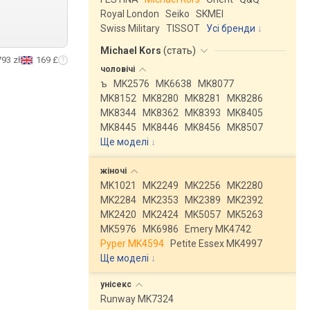
Royal London
Seiko
SKMEI
Swiss Military
TISSOT
Усі бренди
Michael Kors
(
стать
)
793 zł
169 £
чоловічі
ъ
MK2576
MK6638
MK8077
MK8152
MK8280
MK8281
MK8286
MK8344
MK8362
MK8393
MK8405
MK8445
MK8446
MK8456
MK8507
Ще моделі
↓
жіночі
MK1021
MK2249
MK2256
MK2280
MK2284
MK2353
MK2389
MK2392
MK2420
MK2424
MK5057
MK5263
MK5976
MK6986
Emery MK4742
Pyper MK4594
Petite Essex MK4997
Ще моделі
↓
унісекс
Runway MK7324