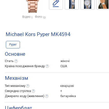
Відео
Фото
1
13
Michael Kors Pyper MK4594
Pyper
Основне
Стать
жіночі
Країна походження
бренду
США
Механізм
Тип
механізму
кварцові
Секундна
стрілка
+
Джерело ходу
(живлення)
батарейка
Циферблат