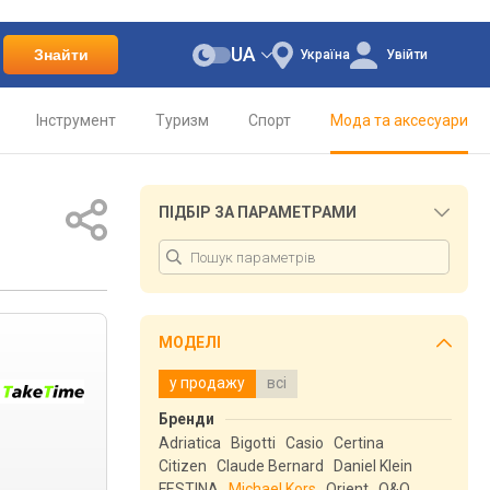
UA
Знайти
Україна
Увійти
Інструмент
Туризм
Спорт
Мода та аксесуари
ПІДБІР ЗА ПАРАМЕТРАМИ
МОДЕЛІ
у продажу
всі
Бренди
Adriatica
Bigotti
Casio
Certina
Citizen
Claude Bernard
Daniel Klein
FESTINA
Michael Kors
Orient
Q&Q