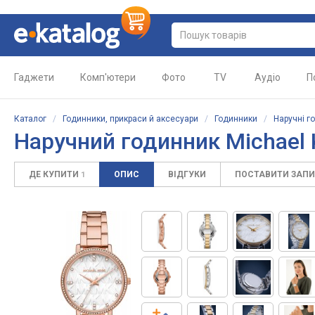
Гаджети
Комп'ютери
Фото
TV
Аудіо
П
Каталог
/
Годинники, прикраси й аксесуари
/
Годинники
/
Наручні г
Наручний годинник Michael 
ДЕ КУПИТИ
ОПИС
ВІДГУКИ
ПОСТАВИТИ ЗАП
1