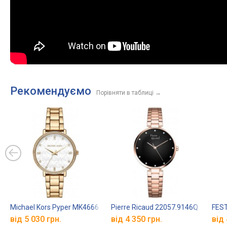
Рекомендуємо
Порівняти в таблиці
→
Michael Kors Pyper MK4666
Pierre Ricaud 22057.9146Q
FEST
від 5 030 грн.
від 4 350 грн.
від 