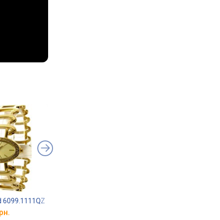
ud 6099.1111QZ
Freelook F.8.1013.01
FOSSIL ES4452
рн.
від 4 937 грн.
від 5 240 грн.