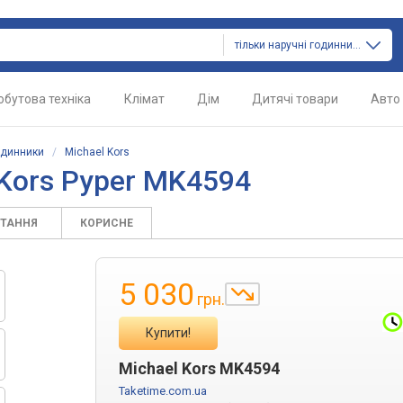
тільки наручні годинники
обутова техніка
Клімат
Дім
Дитячі товари
Авто
одинники
/
Michael Kors
Kors Pyper MK4594
ИТАННЯ
КОРИСНЕ
5 030
грн.
Купити!
Michael Kors MK4594
Taketime.com.ua