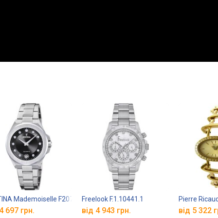
INA Mademoiselle F20700/6
Freelook F.1.10441.1
Pierre Rica
4 697 грн.
від 4 943 грн.
від 5 322 г