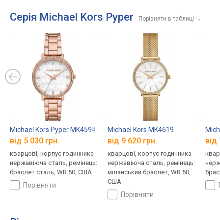
Серія Michael Kors Pyper
Порівняти в таблиці
→
Michael Kors Pyper MK4594
Michael Kors MK4619
Mich
від 5 030 грн.
від 9 620 грн.
від 
кварцові, корпус годинника
кварцові, корпус годинника
квар
нержавіюча сталь, ремінець:
нержавіюча сталь, ремінець:
нерж
браслет сталь, WR 50, США
міланський браслет, WR 50,
брас
США
порівняти
порівняти