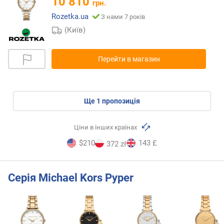
10 810
грн.
Rozetka.ua
З нами 7 років
(Київ)
Перейти в магазин
ще
1
пропозиція
Ціни в інших країнах
$210
143 £
372 zł
Серія Michael Kors Pyper