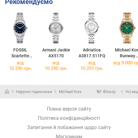
Рекомендуємо
FOSSIL
Armani Jackie
Adriatica
Michael Ko
Scarlette
AX5170
A3817.511FQ
Runway
ES5457
MK7390
від
від
від
від 9 000 гр
10 290 грн.
10 290 грн.
10 251 грн.
Наручні годинники
Michael Kors
Фільтр
Усі мо
Повна версія сайту
Політика конфіденційності
Запитання й побажання щодо сайту
Магазинам