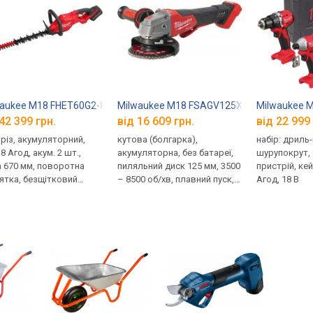
aukee M18 FHET60G2-802
Milwaukee M18 FSAGV125XPDB-0X
Milwaukee 
42 399 грн.
від 16 609 грн.
від 22 999 
різ, акумуляторний,
кутова (болгарка),
набір: дриль
 8 Агод, акум. 2 шт.,
акумуляторна, без батареї,
шурупокрут,
 670 мм, поворотна
пиляльний диск 125 мм, 3500
пристрій, кейс
ятка, безщітковий
– 8500 об/хв, плавний пуск,
Агод, 18 В
ун
регулятор обертів,
безключова заміна, захист
двигуна, захист від
зворотного удару,
додаткова рукоятка, кейс