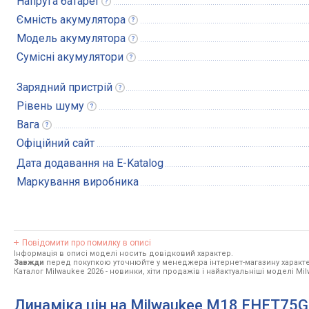
Напруга
батареї
Ємність
акумулятора
Модель
акумулятора
Сумісні
акумулятори
Зарядний
пристрій
Рівень
шуму
Вага
Офіційний сайт
Дата додавання на E-Katalog
Маркування виробника
Повідомити про помилку в описі
Інформація в описі моделі носить довідковий характер.
Завжди
перед покупкою уточнюйте у менеджера інтернет-магазину характе
Каталог Milwaukee 2026
- новинки, хіти продажів і найактуальніші моделі Mi
Динаміка цін на Milwaukee M18 FHET75