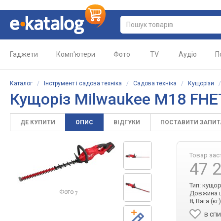
Гаджети
Комп'ютери
Фото
TV
Аудіо
П
Каталог
/
Інструмент і садова техніка
/
Садова техніка
/
Кущорізи
Кущоріз Milwaukee M18 FHE
ДЕ КУПИТИ
ОПИС
ВІДГУКИ
ПОСТАВИТИ ЗАПИ
Товар зас
47 
Тип: кущо
Фото
Довжина ш
7
8; Вага (кг)
в сп