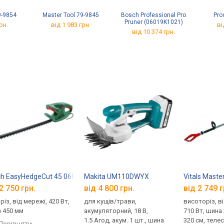
9-9854
Master Tool 79-9845
Bosch Professional Pro
Pro
Pruner (06019K1021)
рн.
від 1 983 грн.
ві
від 10 374 грн.
lus
h EasyHedgeCut 45 0600847A05
Makita UM110DWYX
Vitals Maste
2 750 грн.
від 4 800 грн.
від 2 749 г
із, від мережі, 420 Вт,
для кущів/трави,
висоторіз, в
 450 мм
акумуляторний, 18 В,
710 Вт, шина
1.5 Агод, акум. 1 шт., шина
320 см, телес
порівняти