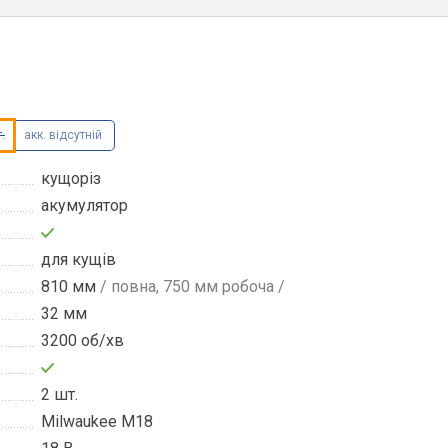
.
акк. відсутній
кущоріз
акумулятор
для кущів
810 мм
/ повна, 750 мм робоча /
32 мм
3200 об/хв
2 шт.
Milwaukee M18