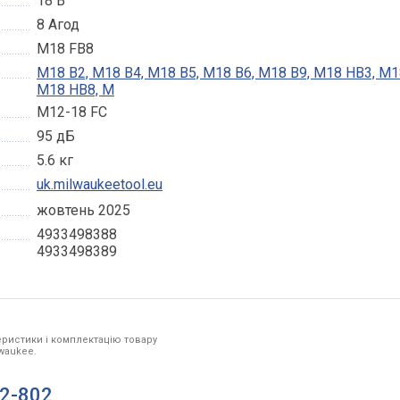
18 В
8 Агод
M18 FB8
M18 B2, M18 B4, M18 B5, M18 B6, M18 B9, M18 HB3, M1
M18 HB8, M
M12-18 FC
95 дБ
5.6 кг
uk.milwaukeetool.eu
жовтень 2025
4933498388
4933498389
ристики і комплектацію товару
lwaukee.
G2-802