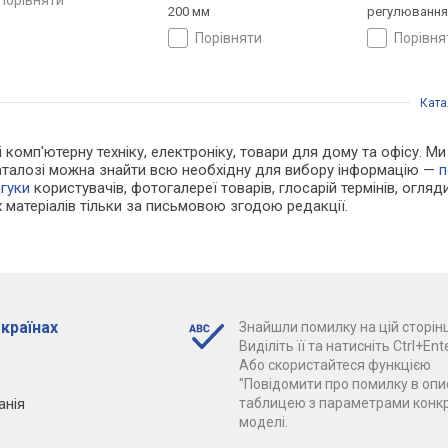
200 мм
регулювання
порівняти
порівн
Ката
 і комп'ютерну техніку, електроніку, товари для дому та офісу.
каталозі можна знайти всю необхідну для вибору інформацію —
п
дгуки
користувачів, фотогалереї товарів, глосарій термінів, огляди
 матеріалів тільки за письмовою згодою редакції.
 країнах
Знайшли помилку на цій сторінц
Виділіть її та натисніть Ctrl+Ente
Або скористайтеся функцією
"Повідомити про помилку в опис
анія
таблицею з параметрами конк
моделі.