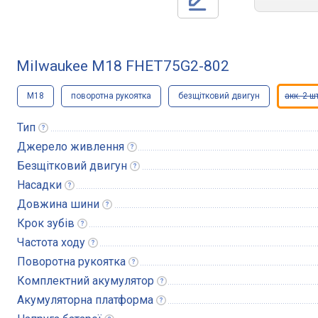
Milwaukee M18 FHET75G2-802
M18
поворотна рукоятка
безщітковий двигун
акк. 2 шт
Тип
Джерело
живлення
Безщітковий
двигун
Насадки
Довжина
шини
Крок
зубів
Частота
ходу
Поворотна
рукоятка
Комплектний
акумулятор
Акумуляторна
платформа