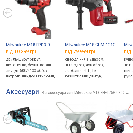
Milwaukee M18 FPD3-0
Milwaukee M18 CHM-121C
Milw
від 10 299 грн.
від 29 999 грн.
від 
дриль-шурупокрут,
свердління з ударом,
кущо
пістолетна, безщітковий
1000 уд/хв, 450 об/хв,
18 В,
двигун, 500/2100 об/хв,
довбання, 6.1 Дж,
шина
патрон: швидкозатискний, Ø
безщітковий двигун,
руко
13 мм, ударний режим,
живлення акумулятор, 18 В,
двиг
реверс, гальмо двигуна,
12 Агод, вага 7.1 кг
Аксесуари
Всі аксесуари для Milwaukee M18 FHET75G2-802
→
джерело живлення:
акумулятор, 18 В, немає