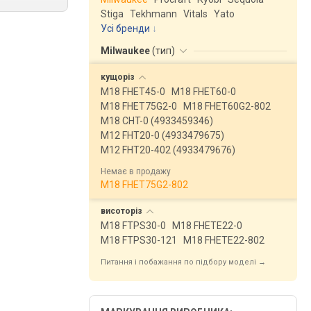
Stiga
Tekhmann
Vitals
Yato
Усі бренди
Milwaukee
(
тип
)
кущоріз
M18 FHET45-0
M18 FHET60-0
M18 FHET75G2-0
M18 FHET60G2-802
M18 CHT-0 (4933459346)
M12 FHT20-0 (4933479675)
M12 FHT20-402 (4933479676)
Немає в продажу
M18 FHET75G2-802
висоторіз
M18 FTPS30-0
M18 FHETE22-0
M18 FTPS30-121
M18 FHETE22-802
Питання і побажання по підбору моделі →