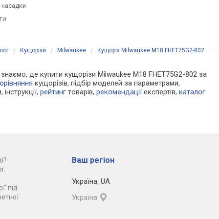
 насадки
регулювання насадки
телескопічна, регул
насадки
яти
порівняти
порівняти
лог
/
Кущорізи
/
Milwaukee
/
Кущоріз Milwaukee M18 FHET75G2-802
 Ми знаємо, де купити кущорізи Milwaukee M18 FHET75G2-802 за
орівняння
кущорізів, підбір моделей за параметрами,
, інструкції,
рейтинг
товарів,
рекомендації
експертів,
каталог
Ваш регіон
і?
r.
Україна
,
UA
і" під
ретної
Україна