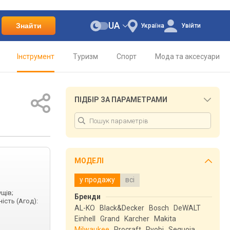
UA
Знайти
Україна
Увійти
Інструмент
Туризм
Спорт
Мода та аксесуари
ПІДБІР ЗА ПАРАМЕТРАМИ
МОДЕЛІ
у продажу
всі
ущів;
Бренди
ість (Агод):
AL-KO
Black&Decker
Bosch
DeWALT
Einhell
Grand
Karcher
Makita
Milwaukee
Procraft
Ryobi
Sequoia