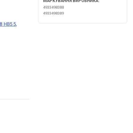
МАРКУВАННЯ ВИРОБНИКА:
4933498388
4933498389
8 HB5.5,