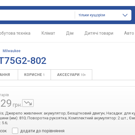
тільки кущорізи
обутова техніка
Клімат
Дім
Дитячі товари
Авто
/
Milwaukee
T75G2-802
ТАННЯ
КОРИСНЕ
АКСЕСУАРИ
1
10+
тарів
229
грн.
різ; Джерело живлення: акумулятор; Безщітковий двигун; Насадки: для к
ини (мм): 810; Поворотна рукоятка; Комплектний акумулятор: 2 шт.; Ємн
: 5.6;
исок
додати до порівняння