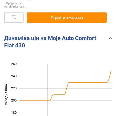
Продавець:
AutoMarketLux…
Перейти в магазин
Динаміка цін на Moje Auto Comfort
Flat 430
260
120
140
280
240
Середня ціна
220
160
200
180