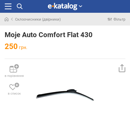
Склоочисники (двірники)
Фільтр
Шукали
раніше
Moje Auto Comfort Flat 430
250
грн.
в порівняння
в список