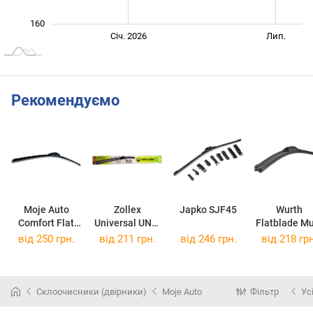
160
Січ. 2027
Лип.
Січ. 2026
Лип.
L
Рекомендуємо
Moje Auto
Zollex
Japko SJF45
Wurth
Comfort Flat
Universal UN9-
Flatblade Mu
410
430
425
від 250 грн.
від 211 грн.
від 246 грн.
від 218 грн
Склоочисники (двірники)
Moje Auto
Фільтр
Ус