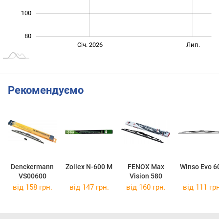
100
80
Січ. 2027
Лип.
Січ. 2026
Лип.
L
Рекомендуємо
Denckermann
Zollex N-600 M
FENOX Max
Winso Evo 6
VS00600
Vision 580
від 158 грн.
від 147 грн.
від 160 грн.
від 111 грн