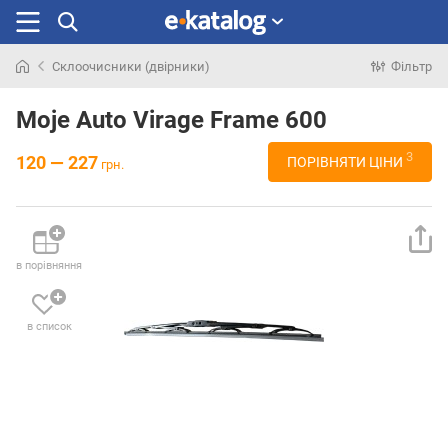
Склоочисники (двірники)
Фільтр
Шукали
раніше
Moje Auto Virage Frame 600
3
120 — 227
ПОРІВНЯТИ ЦІНИ
грн.
в порівняння
в список