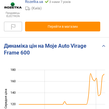
Rozetka.ua
З нами 7 років
(Київ)
Продавець:
ELECTRON
Перейти в магазин
Динаміка цін на Moje Auto Virage
Frame 600
180
200
40
60
160
Середня ціна
140
100
120