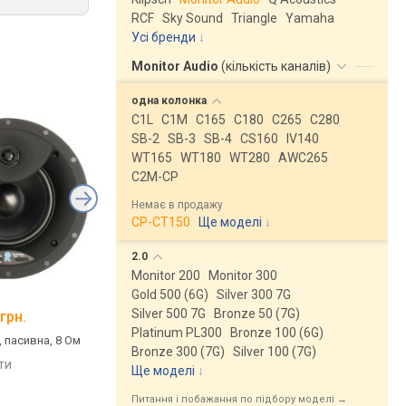
RCF
Sky Sound
Triangle
Yamaha
Усі бренди
Monitor Audio
(
кількість каналів
)
одна
колонка
C1L
C1M
C165
C180
C265
C280
SB-2
SB-3
SB-4
CS160
IV140
WT165
WT180
WT280
AWC265
C2M-CP
Немає в продажу
CP-CT150
Ще моделі
↓
2.0
Monitor 200
Monitor 300
Gold 500 (6G)
Silver 300 7G
JBL Studio 2 6IC
Klipsch PRO-16RW
Silver 500 7G
Bronze 50 (7G)
грн.
від 17 230 грн.
від 16 830 грн.
Platinum PL300
Bronze 100 (6G)
, пасивна, 8 Ом
домашня, 1.0, пасивна, 8 Ом,
домашня, 1.0, пасивна
Bronze 300 (7G)
Silver 100 (7G)
38 – 20000 Гц
8 Ом, 63 – 23000 Гц
яти
Ще моделі
↓
порівняти
порівняти
Питання і побажання по підбору моделі →