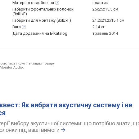
Матеріал
оздоблення
пластик
Габарити фронтальних колонок
25x25x15.5 см
(ВхШхГ)
Габарити для монтажу (ВхШхГ)
21.2x21.2x15.1 см
Вага
2.14 кг
Дата додавання на E-Katalog
травень 2014
ристики і комплектацію товару
Monitor Audio.
квест: Як вибрати акустичну систему і не
ся
ерії вибору акустичної системи: що потрібно знати, щ
олонки під ваші вимоги