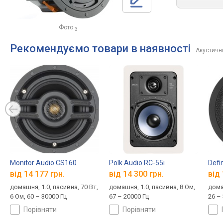
Фото
3
Рекомендуємо товари в наявності
Акустичні
Monitor Audio CS160
Polk Audio RC-55i
Defin
від 14 177 грн.
від 14 300 грн.
від 
домашня, 1.0, пасивна, 70 Вт,
домашня, 1.0, пасивна, 8 Ом,
дома
6 Ом, 60 – 30000 Гц
67 – 20000 Гц
26 –
порівняти
порівняти