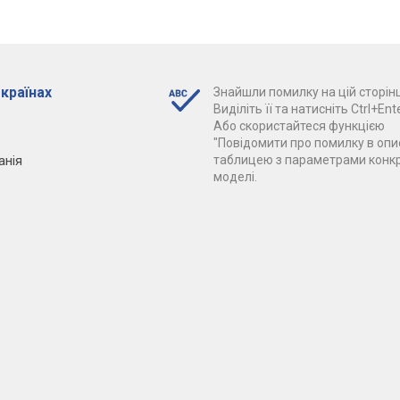
 країнах
Знайшли помилку на цій сторінц
Виділіть її та натисніть Ctrl+Ente
Або скористайтеся функцією
"Повідомити про помилку в опис
анія
таблицею з параметрами конк
моделі.