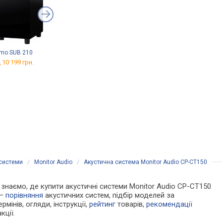
mo SUB 210
Klipsch Flexus SUB 100
Fosi Audio ZA3
 10 199 грн.
від 14 358 грн.
від 7 346 грн.
 системи
/
Monitor Audio
/
Акустична система Monitor Audio CP-CT150
Ми знаємо, де купити акустичні системи Monitor Audio CP-CT150
 —
порівняння
акустичних систем, підбір моделей за
рмінів, огляди, інструкції,
рейтинг
товарів,
рекомендації
кції.