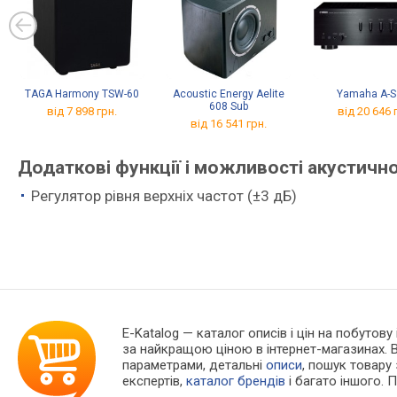
TAGA Harmony TSW-60
Acoustic Energy Aelite
Yamaha A-S
608 Sub
від 7 898 грн.
від 20 646 
від 16 541 грн.
Додаткові функції і можливості акустично
Регулятор рівня верхніх частот (±3 дБ)
E-Katalog
— каталог описів і цін на побутову
за найкращою ціною в інтернет-магазинах. 
параметрами, детальні
описи
, пошук товару
експертів,
каталог брендів
і багато іншого. 