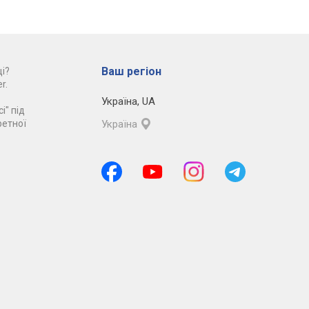
Ваш регіон
і?
r.
Україна
,
UA
і" під
ретної
Україна