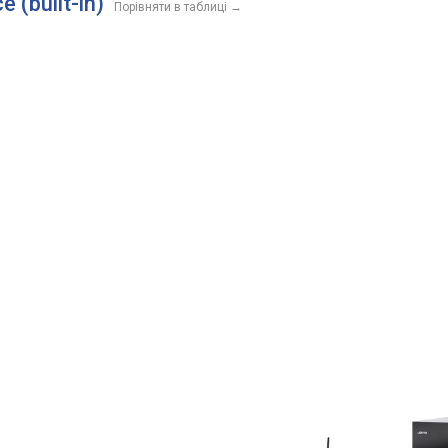
 (built-in)
Порівняти в таблиці
→