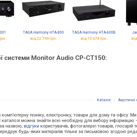
301
TAGA Harmony HTA-800
TAGA Harmony HTA-600B
Ja
грн.
від 22 749 грн.
від 15 674 грн.
від
ї системи Monitor Audio CP-CT150:
Каталог
/
Акустичні
 і комп'ютерну техніку, електроніку, товари для дому та офісу. 
В каталозі можна знайти всю необхідну для вибору інформацію
 за назвою,
відгуки
користувачів, фотогалереї товарів, глосарій те
Передрук будь-яких матеріалів тільки за письмовою згодою реда