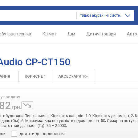
тільки акустичні системи
обутова техніка
Клімат
Дім
Дитячі товари
Авто
Audio CP-CT150
ТАННЯ
КОРИСНЕ
АКСЕСУАРИ
1
10+
 у продажу
582
грн.
 вбудована; Тип: пасивна; Кількість каналів: 1.0; Кількість динаміків: 2; К
мпеданс (Ом): 6; Максимальна потужність підсилювача: 50; Сумарна потужніс
частотний діапазон (Гц): 75 – 25000;
сок
додати до порівняння