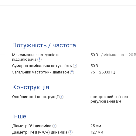
Потужність / частота
Максимальна потужність
50 Вт
/ мінімальна — 20 В
підсилювача
Сумарна номінальна
потужність
50 Вт
Загальний частотний
діапазон
75 – 25000 Гц
Конструкція
Особливості
конструкції
поворотний твіттер
регулювання ВЧ
Інше
Діаметр ВЧ
динаміка
25 мм
Діаметр НЧ (НЧ/СЧ)
динаміка
127 мм