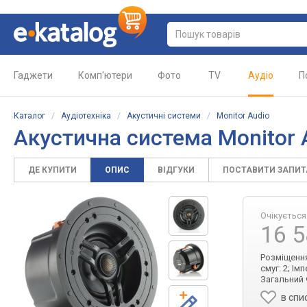
Гаджети
Комп'ютери
Фото
TV
Аудіо
П
Каталог
/
Аудіотехніка
/
Акустичні системи
/
Monitor Audio
Акустична система Monitor 
ДЕ КУПИТИ
ОПИС
ВІДГУКИ
ПОСТАВИТИ ЗАПИ
Очікується
16 
Розміщення:
смуг: 2; І
Загальний 
в спи