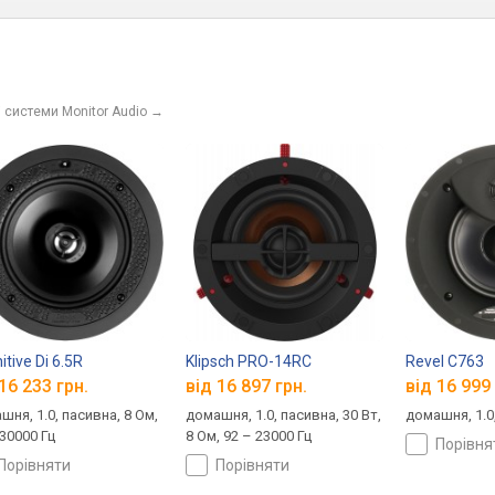
 системи Monitor Audio
→
itive Di 6.5R
Klipsch PRO-14RC
Revel C763
16 233 грн.
від 16 897 грн.
від 16 999 
шня, 1.0, пасивна, 8 Ом,
домашня, 1.0, пасивна, 30 Вт,
домашня, 1.0
 30000 Гц
8 Ом, 92 – 23000 Гц
порівн
порівняти
порівняти