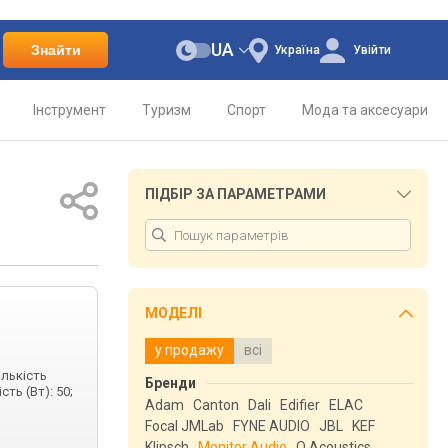
UA
Знайти
Україна
Увійти
Інструмент
Туризм
Спорт
Мода та аксесуари
ПІДБІР ЗА ПАРАМЕТРАМИ
МОДЕЛІ
у продажу
всі
ількість
Бренди
ть (Вт): 50;
Adam
Canton
Dali
Edifier
ELAC
Focal JMLab
FYNE AUDIO
JBL
KEF
Klipsch
Monitor Audio
Q Acoustics