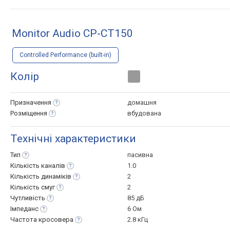
Monitor Audio CP-CT150
Controlled Performance (built-in)
Колір
Призначення
домашня
Розміщення
вбудована
Технічні характеристики
Тип
пасивна
Кількість
каналів
1.0
Кількість
динаміків
2
Кількість
смуг
2
Чутливість
85 дБ
Імпеданс
6 Ом
Частота
кросовера
2.8 кГц