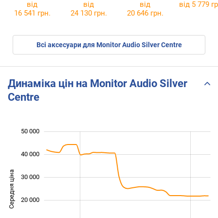
608 Sub
від
від
від
від 5 779 гр
16 541 грн.
24 130 грн.
20 646 грн.
Всі аксесуари для Monitor Audio Silver Centre
Динаміка цін на Monitor Audio Silver
Centre
50 000
 000
 000
 000
40 000
Середня ціна
30 000
10 000
20 000