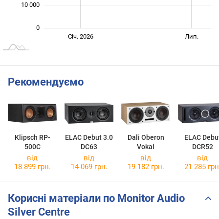
10 000
0
Січ. 2027
Лип.
Січ. 2026
Лип.
L
Рекомендуємо
Klipsch RP-
ELAC Debut 3.0
Dali Oberon
ELAC Debu
500C
DC63
Vokal
DCR52
від
від
від
від
18 899 грн.
14 069 грн.
19 182 грн.
21 285 грн
Корисні матеріали по Monitor Audio
Silver Centre