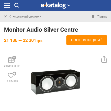
Акустичні системи
Фільтр
Шукали
раніше
Monitor Audio Silver Centre
4
21 186 — 22 301
ПОРІВНЯТИ ЦІНИ
грн.
в порівняння
в список