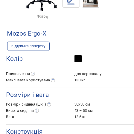
Фото
8
Mozos Ergo-X
підтримка попереку
Колір
Призначення
для персоналу
Макс. вага
користувача
130 кг
Розміри і вага
Розміри сидіння
(ШхГ)
50x50 см
Висота
сидіння
43 – 53 см
Вага
12.6 кг
Конструкція