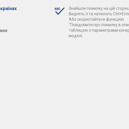
 країнах
Знайшли помилку на цій сторінц
Виділіть її та натисніть Ctrl+Ente
Або скористайтеся функцією
"Повідомити про помилку в опис
анія
таблицею з параметрами конк
моделі.