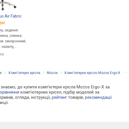
o Air Fabric
Hator Arc 4 XXL Fabric
GT Racer X-7001
рн.
від 21 279 грн.
від 7 590 грн.
у, сидіння:
геймерське, сидіння:
геймерське, сидіння:
нина, спинка:
56x61.5 см, регульований
50x50 см, спинка: 59 с
зм: синхронний,
нахил, тканина, спинка:
сітка, механізм: синх
 нахилу,
82 см, тканина, механізм:
регулювання: нахилу,
ини, жорсткості
синхронний, регулювання:
висоти, жорсткості
яти
порівняти
порівняти
нахилу, висоти, глибини,
жорсткості
ог
/
Комп'ютерні крісла
/
Mozos
/
Комп'ютерне крісло Mozos Ergo-X
и знаємо, де купити комп'ютерні крісла Mozos Ergo-X за
орівняння
комп'ютерних крісел, підбір моделей за
рмінів, огляди, інструкції,
рейтинг
товарів,
рекомендації
кції.