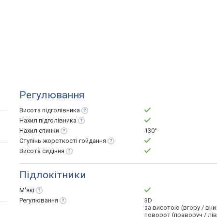
Регулювання
Висота
підголівника
Нахил
підголівника
Нахил
спинки
130°
Ступінь жорсткості
гойдання
Висота
сидіння
Підлокітники
М'які
Регулювання
3D
за висотою (вгору / вни
поворот (праворуч / лі