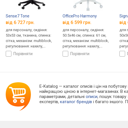
Sense7 Tone
OfficePro Harmony
Sign
від 6 727 грн.
від 6 599 грн.
від 
для персоналу, сидіння:
для персоналу, сидіння:
для 
53x53 см, тканина, спинка:
50.5x46 см, спинка: 61 см,
50x5
сітка, механізм: multiblock,
сітка, механізм: multiblock,
сітка
регулювання: нахилу,
регулювання: нахилу,
регу
висоти, жорсткості
висоти, жорсткості
висо
порівняти
порівняти
E-Katalog
— каталог описів і цін на побутову
найкращою ціною в інтернет-магазинах. В 
параметрами, детальні
описи
, пошук товару
експертів,
каталог брендів
і багато іншого. 