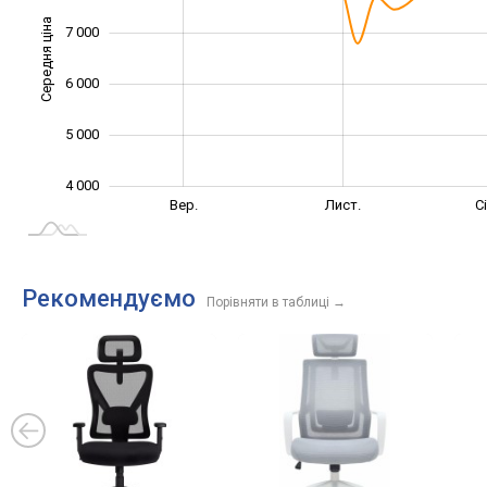
Середня ціна
7 000
4 500
6 000
5 000
4 000
Лип.
Вер.
Вер.
Лист.
С
L
Рекомендуємо
Порівняти в таблиці
→