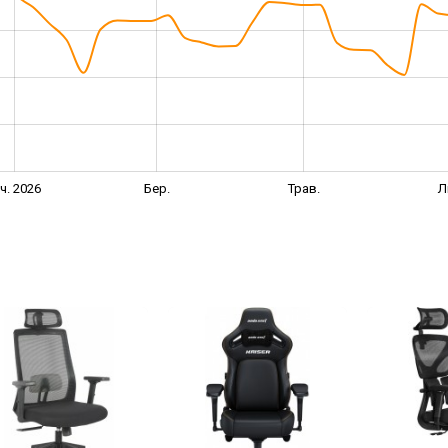
іч. 2026
Бер.
Трав.
Л