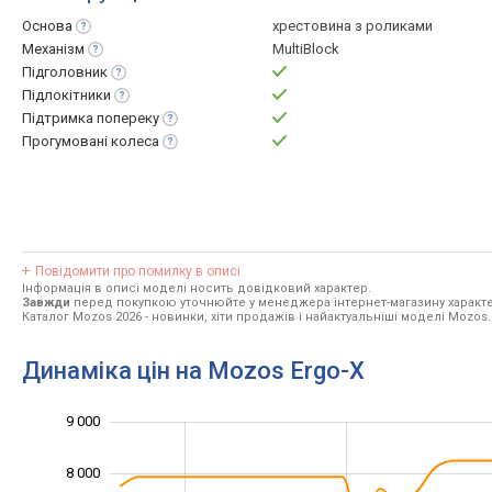
Основа
хрестовина з роликами
Механізм
MultiBlock
Підголовник
Підлокітники
Підтримка
попереку
Прогумовані
колеса
Повідомити про помилку в описі
Інформація в описі моделі носить довідковий характер.
Завжди
перед покупкою уточнюйте у менеджера інтернет-магазину характе
Каталог Mozos 2026
- новинки, хіти продажів і найактуальніші моделі Mozos.
Динаміка цін на Mozos Ergo-X
10 000
3 500
4 500
5 500
3 000
2 000
9 000
8 000