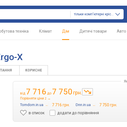
тільки комп'ютерні крісла
обутова техніка
Клімат
Дім
Дитячі товари
Авто
rgo-X
ИТАННЯ
КОРИСНЕ
Я
7 716
7 750
грн.
від
до
Порівняти ціни
→
2
Tomdom.in.ua
→
7 716 грн.
Dnn.in.ua
→
7 750 грн.
в список
додати до порівняння