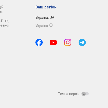
Ваш регіон
і?
r.
Україна
,
UA
і" під
ретної
Україна
Темна версія