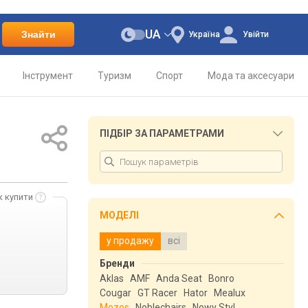
UA
Знайти
Україна
Увійти
Інструмент
Туризм
Спорт
Мода та аксесуари
ПІДБІР ЗА ПАРАМЕТРАМИ
к купити
МОДЕЛІ
у продажу
всі
Бренди
Aklas
AMF
Anda Seat
Bonro
Cougar
GT Racer
Hator
Mealux
Mozos
Noblechairs
Nowy Styl