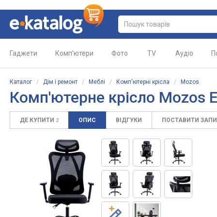
Гаджети
Комп'ютери
Фото
TV
Аудіо
П
Каталог
/
Дім і ремонт
/
Меблі
/
Комп'ютерні крісла
/
Mozos
Комп'ютерне крісло Mozos E
ДЕ КУПИТИ
ОПИС
ВІДГУКИ
ПОСТАВИТИ ЗАП
2