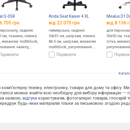
al Q-058
Anda Seat Kaiser 4 XL
Mealux D1 Du
6 705 грн.
від 22 079 грн.
від 8 136 г
персоналу, сидіння:
геймерське, сидіння:
для персонал
0 см, тканина, спинка:
54x51 см, шкірзам, спинка:
50x50 см, тка
, механізм: multiblock,
86.5 см, шкірзам, механізм:
сітка, механі
лювання: нахилу,
multiblock, регулювання:
регулювання:
ти, жорсткості
нахилу, висоти, жорсткості
висоти, глиб
порівняти
порівняти
порівн
Катал
 і комп'ютерну техніку, електроніку, товари для дому та офісу. М
каталозі можна знайти всю необхідну для вибору інформацію —
п
 за назвою,
відгуки
користувачів, фотогалереї товарів, глосарій те
Передрук будь-яких матеріалів тільки за письмовою згодою реда