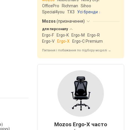
OfficePro
Richman
Sihoo
Special4you
ТX3
Усі бренди
Mozos
(
призначення
)
для
персоналу
Ergo-F
Ergo-K
Ergo-M
Ergo-R
Ergo-V
Ergo-X
Ergo-C Premium
Питання і побажання по підбору моделі →
Mozos Ergo-X часто
з)
воруч)