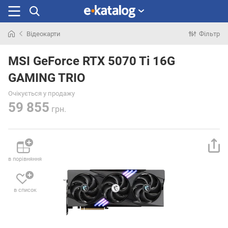
Відеокарти
Фільтр
Шукали
раніше
MSI GeForce RTX 5070 Ti 16G
GAMING TRIO
Очікується у продажу
59 855
грн.
в порівняння
в список