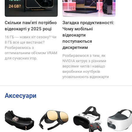
Скільки пам'яті потрібно
Загадка продуктивності:
відеокарті у 2025 році
Чому мобільні
відеокарти
16 ГБ ― нових хіт сезону? Чи
поступаються
8 ГБ все ще вистачає?
дискретним
Розбираємось з
оптимальним об'ємом VRAM
Розбираємося з тим, як
для сучасних ігор.
NVIDIA хитрує з різними
версіями чипів і навіщо
виробники ноутбуків
уповільнюють відеокарти
Аксесуари