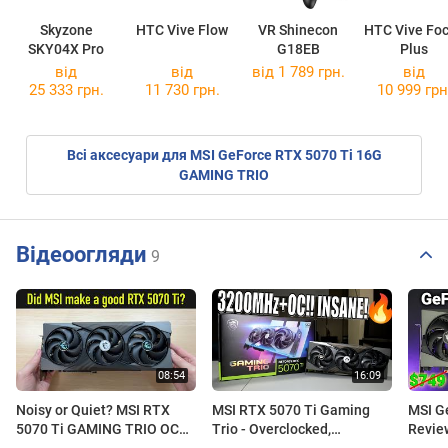
Skyzone
HTC Vive Flow
VR Shinecon
HTC Vive Fo
SKY04X Pro
G18EB
Plus
від
від
від 1 789 грн.
від
25 333 грн.
11 730 грн.
10 999 грн
Всі аксесуари для MSI GeForce RTX 5070 Ti 16G
GAMING TRIO
Відеоогляди
9
Noisy or Quiet? MSI RTX
MSI RTX 5070 Ti Gaming
MSI G
5070 Ti GAMING TRIO OC
Trio - Overclocked,
Revie