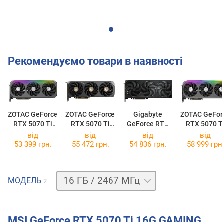
Рекомендуємо товари в наявності
ZOTAC GeForce
ZOTAC GeForce
Gigabyte
ZOTAC GeFo
RTX 5070 Ti
RTX 5070 Ti
GeForce RTX
RTX 5070 T
AMP Extreme
SOLID CORE OC
5070 Ti
AMP Extre
від
від
від
від
INFINITY
WINDFORCE
INFINITY
53 399 грн.
55 472 грн.
54 836 грн.
58 999 грн
SFF 16G
ULTRA
16 ГБ
МОДЕЛЬ
2
/
2580 МГц
MSI GeForce RTX 5070 Ti 16G GAMING