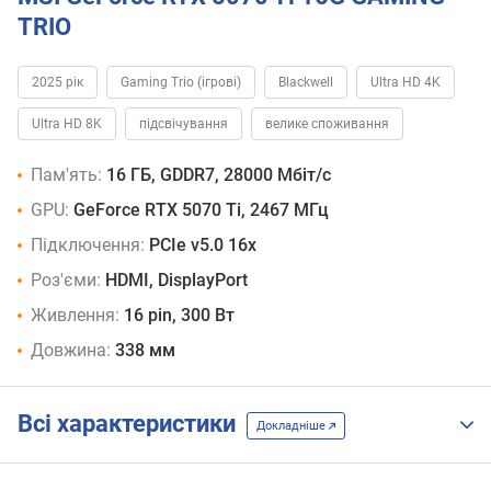
TRIO
2025 рік
Gaming Trio (ігрові)
Blackwell
Ultra HD 4K
Ultra HD 8K
підсвічування
велике споживання
Пам'ять:
16 ГБ, GDDR7, 28000 Мбіт/с
GPU:
GeForce RTX 5070 Ti, 2467 МГц
Підключення:
PCIe v5.0 16x
Роз'єми:
HDMI, DisplayPort
Живлення:
16 pin, 300 Вт
Довжина:
338 мм
Всі характеристики
Докладніше