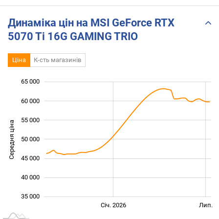
PLUS Review
Overview & Surprising
Plus E
Results!
Bench
Динаміка цін на MSI GeForce RTX
5070 Ti 16G GAMING TRIO
Ціна
К-сть магазинів
65 000
 000
 000
 000
60 000
55 000
Середня ціна
50 000
35 000
45 000
40 000
35 000
Січ. 2027
Лип.
Січ. 2026
Лип.
L