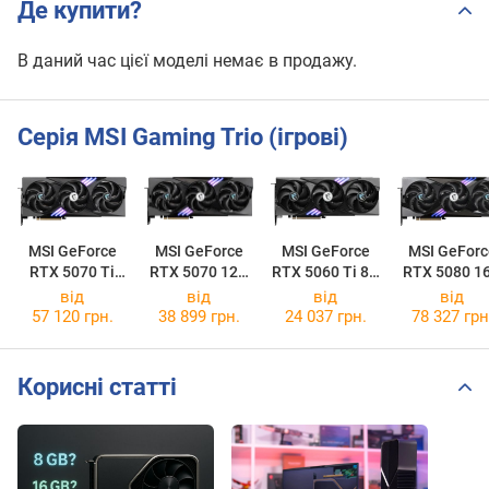
Де купити?
В даний час цієї моделі немає в продажу.
Серія MSI Gaming Trio (ігрові)
MSI GeForce
MSI GeForce
MSI GeForce
MSI GeForc
RTX 5070 Ti
RTX 5070 12G
RTX 5060 Ti 8G
RTX 5080 1
16G GAMING
GAMING TRIO
GAMING TRIO
GAMING TR
від
від
від
від
TRIO OC
OC
OC
OC
57 120 грн.
38 899 грн.
24 037 грн.
78 327 грн
Корисні статті