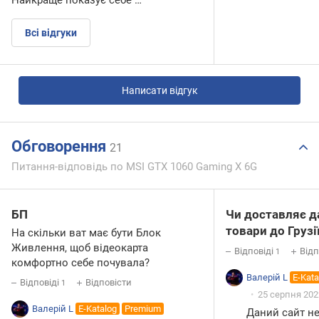
Всі відгуки
Написати відгук
Обговорення
21
Питання-відповідь по MSI GTX 1060 Gaming X 6G
БП
Чи доставляє д
товари до Грузі
На скільки ват має бути Блок
Живлення, щоб відеокарта
Відповіді
Відп
1
комфортно себе почувала?
Валерій L
E-Kata
Відповіді
Відповісти
1
25 серпня 2022
Валерій L
E-Katalog
Premium
Даний сайт не