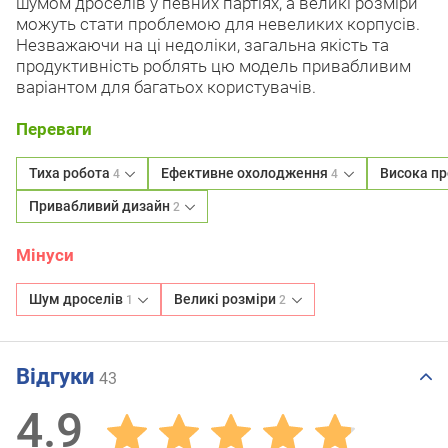
шумом дроселів у певних партіях, а великі розміри
можуть стати проблемою для невеликих корпусів.
Незважаючи на ці недоліки, загальна якість та
продуктивність роблять цю модель привабливим
варіантом для багатьох користувачів.
Переваги
Тиха робота
Ефективне охолодження
Висока пр
4
4
Привабливий дизайн
2
Мінуси
Шум дроселів
Великі розміри
1
2
Відгуки
43
4.9