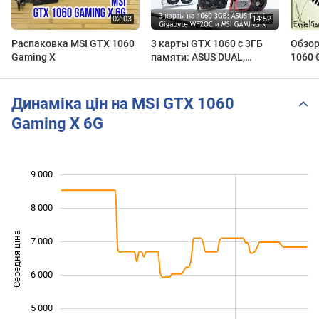
Распаковка MSI GTX 1060
3 карты GTX 1060 с 3ГБ
Обзор
Gaming X
памяти: ASUS DUAL,
1060 
Gigabyte WF2OC и MSI
Анбок
GAMING X. Середняки
против Топа
Динаміка цін на MSI GTX 1060
Gaming X 6G
9 000
 000
 000
 000
8 000
Середня ціна
7 000
4 000
6 000
5 000