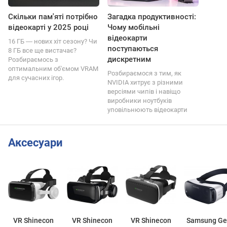
Скільки пам'яті потрібно
Загадка продуктивності:
відеокарті у 2025 році
Чому мобільні
відеокарти
16 ГБ ― нових хіт сезону? Чи
поступаються
8 ГБ все ще вистачає?
дискретним
Розбираємось з
оптимальним об'ємом VRAM
Розбираємося з тим, як
для сучасних ігор.
NVIDIA хитрує з різними
версіями чипів і навіщо
виробники ноутбуків
уповільнюють відеокарти
Аксесуари
VR Shinecon
VR Shinecon
VR Shinecon
Samsung Ge