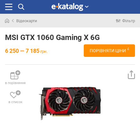
Відеокарти
Фільтр
Шукали
раніше
MSI GTX 1060 Gaming X 6G
4
6 250 — 7 185
ПОРІВНЯТИ ЦІНИ
грн.
в порівняння
в список