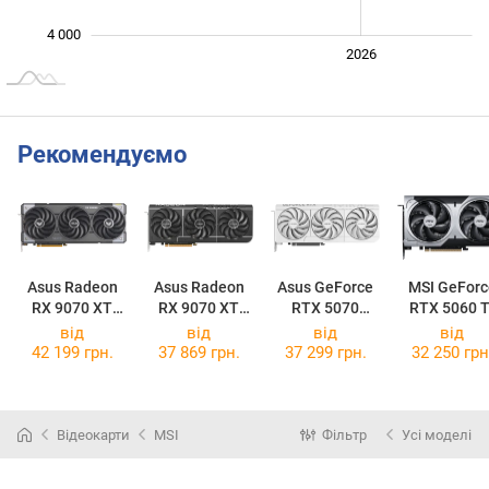
4 000
2024
2025
2028
2026
L
Рекомендуємо
Asus Radeon
Asus Radeon
Asus GeForce
MSI GeForc
RX 9070 XT
RX 9070 XT
RTX 5070
RTX 5060 T
TUF Gaming
Prime OC 16GB
Prime OC White
16G VENTU
від
від
від
від
OC 16GB
2X OC PLU
42 199 грн.
37 869 грн.
37 299 грн.
32 250 грн
Відеокарти
MSI
Фільтр
Усі моделі