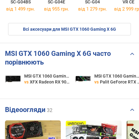
SC-G04BS
SC-G04E
SC-G04
VR CE
від 1 499 грн.
від 955 грн.
від 1 279 грн.
від 2 999 гр
Всі аксесуари для MSI GTX 1060 Gaming X 6G
MSI GTX 1060 Gaming X 6G часто
порівнюють
MSI GTX 1060 Gaming X 6G
MSI GTX 1060 Gaming X
vs
XFX Radeon RX 9070 XT Swift
vs
Palit GeForce RTX 3070 Ti GamingPro
Відеоогляди
32