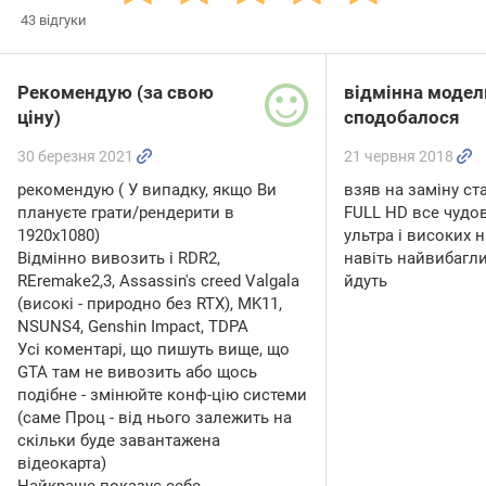
43
відгуки
Рекомендую (за свою
відмінна модел
ціну)
сподобалося
30 березня 2021
21 червня 2018
рекомендую ( У випадку, якщо Ви
взяв на заміну стар
плануєте грати/рендерити в
FULL HD все чудово
1920х1080)
ультра і високих 
Відмінно вивозить і RDR2,
навіть найвибагли
REremake2,3, Assassin's creed Valgala
йдуть
(високі - природно без RTX), MK11,
NSUNS4, Genshin Impact, TDPA
Усі коментарі, що пишуть вище, що
GTA там не вивозить або щось
подібне - змінюйте конф-цію системи
(саме Проц - від нього залежить на
скільки буде завантажена
відеокарта)
Найкраще показує себе …