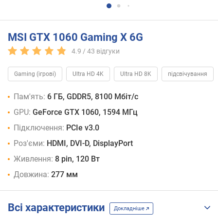
MSI GTX 1060 Gaming X 6G
4.9 /
43
відгуки
Gaming (ігрові)
Ultra HD 4K
Ultra HD 8K
підсвічування
Пам'ять:
6 ГБ, GDDR5, 8100 Мбіт/с
GPU:
GeForce GTX 1060, 1594 МГц
Підключення:
PCIe v3.0
Роз'єми:
HDMI, DVI-D, DisplayPort
Живлення:
8 pin, 120 Вт
Довжина:
277 мм
Всі характеристики
Докладніше