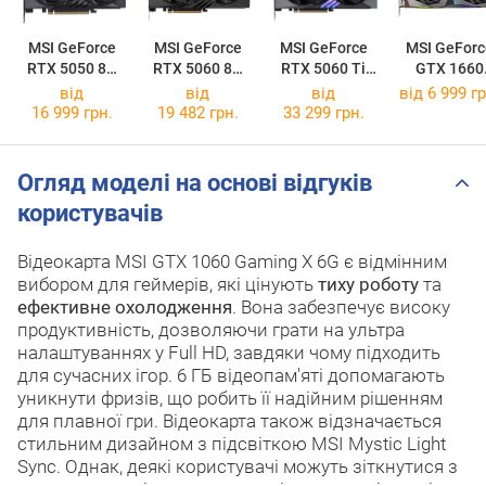
MSI GeForce
MSI GeForce
MSI GeForce
MSI GeForc
RTX 5050 8G
RTX 5060 8G
RTX 5060 Ti
GTX 1660
GAMING OC
GAMING OC
16G GAMING
GAMING X 
від
від
від
від 6 999 гр
OC
16 999 грн.
19 482 грн.
33 299 грн.
Огляд моделі на основі відгуків
користувачів
Відеокарта MSI GTX 1060 Gaming X 6G є відмінним
вибором для геймерів, які цінують
тиху роботу
та
ефективне охолодження
. Вона забезпечує високу
продуктивність, дозволяючи грати на ультра
налаштуваннях у Full HD, завдяки чому підходить
для сучасних ігор. 6 ГБ відеопам'яті допомагають
уникнути фризів, що робить її надійним рішенням
для плавної гри. Відеокарта також відзначається
стильним дизайном з підсвіткою MSI Mystic Light
Sync. Однак, деякі користувачі можуть зіткнутися з