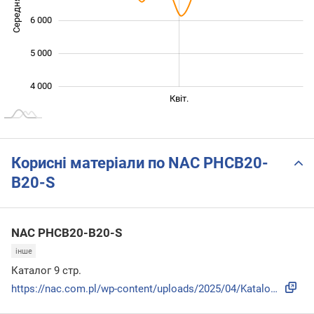
Середня ціна
4 000
6 000
5 000
4 000
Січ. 2026
Лип.
Бер.
Квіт.
L
Корисні матеріали по NAC PHCB20-
B20-S
NAC PHCB20-B20-S
інше
Каталог 9 стр.
https://nac.com.pl/wp-content/uploads/2025/04/Katalog-NAC-2...