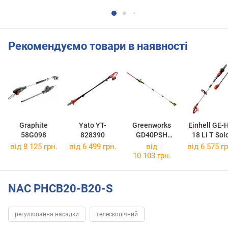
Рекомендуємо товари в наявності
Graphite
Yato YT-
Greenworks
Einhell GE-
58G098
828390
GD40PSH
18 Li T Sol
GR1303907
від 8 125 грн.
від 6 499 грн.
від
від 6 575 гр
10 103 грн.
NAC PHCB20-B20-S
регулювання насадки
телескопічний