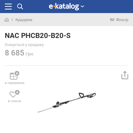
Кущорізи
Фільтр
Шукали
раніше
NAC PHCB20-B20-S
Очікується у продажу
8 685
грн.
в порівняння
в список