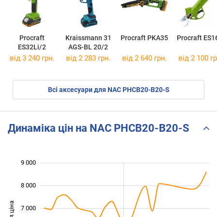
Procraft
Kraissmann 31
Procraft PKA35
Procraft ES1
ES32Li/2
AGS-BL 20/2
від 3 240 грн.
від 2 283 грн.
від 2 640 грн.
від 2 100 гр
Всі аксесуари для NAC PHCB20-B20-S
Динаміка цін на NAC PHCB20-B20-S
9 000
 000
 000
 000
8 000
7 000