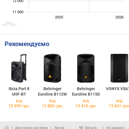
12 000
11 000
2024
2027
2025
2026
L
Рекомендуємо
Ibiza Port 8
Behringer
Behringer
VONYX VSA
UHF-BT
Eurolive B112W
Eurolive B115D
від
від
від
від
15 499 грн.
13 883 грн.
14 418 грн.
13 601 грн
Акустичні системи
Novox
Фільтр
Усі моделі