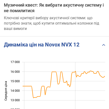
Музичний квест: Як вибрати акустичну систему і
не помилитися
Ключові критерії вибору акустичної системи: що
потрібно знати, щоб купити оптимальні колонки під
ваші вимоги
Динаміка цін на Novox NVX 12
17 000
 000
 000
 000
16 000
15 000
Середня ціна
14 000
11 000
13 000