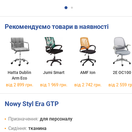
Рекомендуємо товари в наявності
Hatta Dublin
Jumi Smart
AMF Ion
2E OC100
Arm Eco
від 2 899 грн.
від 1 969 грн.
від 2 742 грн.
від 2 559 гр
Nowy Styl Era GTP
Призначення:
для персоналу
Сидіння:
тканина