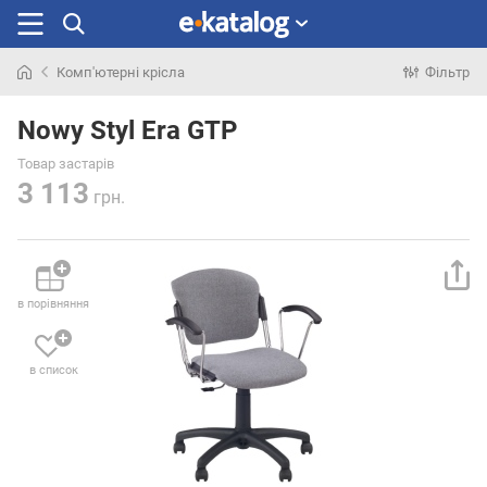
Комп'ютерні крісла
Фільтр
Шукали
раніше
Nowy Styl Era GTP
Товар застарів
3 113
грн.
в порівняння
в список