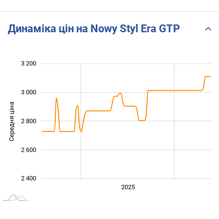
Динаміка цін на Nowy Styl Era GTP
 300
 500
 700
 400
 200
 000
3 200
3 000
Середня ціна
2 800
2 500
2 600
2 400
2024
2026
2027
2025
L