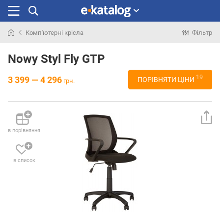
Комп'ютерні крісла
Фільтр
Шукали
раніше
Nowy Styl Fly GTP
19
3 399 — 4 296
ПОРІВНЯТИ ЦІНИ
грн.
в порівняння
в список