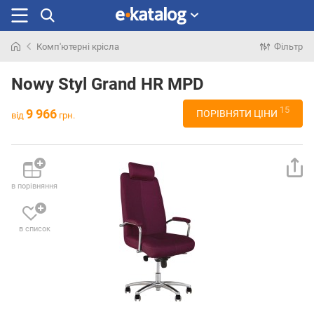
Комп'ютерні крісла
Фільтр
Шукали
раніше
Nowy Styl Grand HR MPD
15
9 966
ПОРІВНЯТИ ЦІНИ
від
грн.
в порівняння
в список