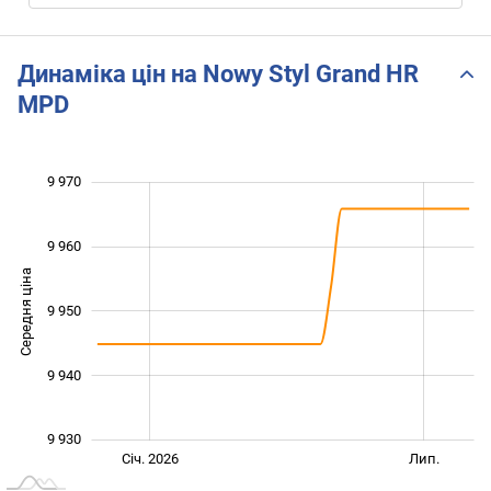
Динаміка цін на Nowy Styl Grand HR
MPD
9 970
 920
 925
 935
 945
 955
 980
 910
9 960
Середня ціна
9 950
9 930
9 940
9 930
Січ. 2027
Жовт.
Лип.
Січ. 2026
Лип.
L