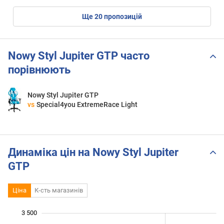
ще
20
пропозицій
Nowy Styl Jupiter GTP часто
порівнюють
Nowy Styl Jupiter GTP
vs
Special4you ExtremeRace Light
Динаміка цін на Nowy Styl Jupiter
GTP
Ціна
К-сть магазинів
 400
 600
 800
 000
 000
500
3 500