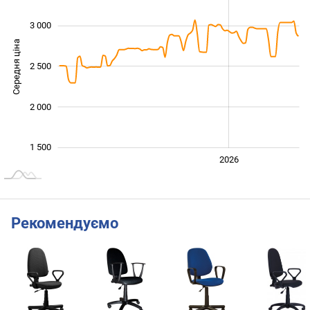
3 000
Середня ціна
1 800
2 500
2 000
1 500
2024
2025
2028
2026
L
Рекомендуємо