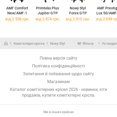
AMF Comfort
Primteks Plus
Nowy Styl
AMF Presti
New/AMF-1
Jupiter GTP
Forex GTP
Lux 50/AMF
від 2 598 грн.
від 2 874 грн.
від 2 910 грн.
від 2 698 гр
Комп'ютерні крісла
Nowy Styl
Фільтр
Усі модел
Повна версія сайту
Політика конфіденційності
Запитання й побажання щодо сайту
Магазинам
Каталог комп'ютерних крісел 2026 - новинки, хіти
продажів,
купити комп'ютерні крісла
.
Ми в інших країнах