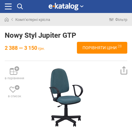
Комп'ютерні крісла
Фільтр
Шукали
раніше
Nowy Styl Jupiter GTP
28
2 388 — 3 150
ПОРІВНЯТИ ЦІНИ
грн.
в порівняння
в список