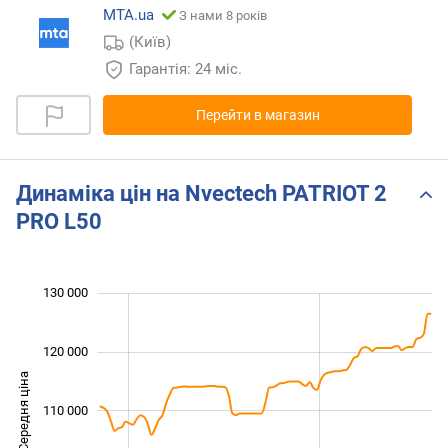
MTA.ua
З нами 8 років
(Київ)
Гарантія: 24 міс.
Перейти в магазин
Динаміка цін на Nvectech PATRIOT 2
PRO L50
 000
 000
 000
 000
 000
 000
130 000
120 000
Середня ціна
110 000
100 000