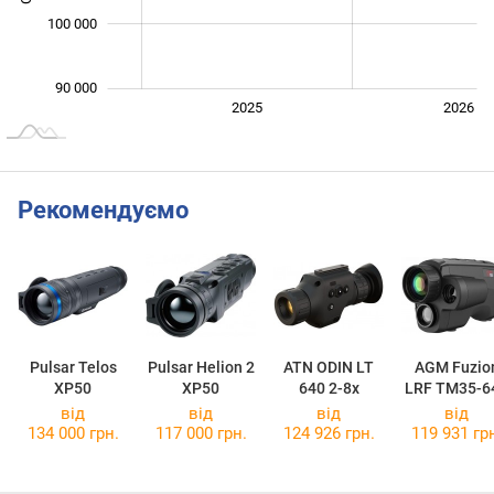
100 000
90 000
2024
2027
2025
2026
L
Рекомендуємо
Pulsar Telos
Pulsar Helion 2
ATN ODIN LT
AGM Fuzio
XP50
XP50
640 2-8x
LRF TM35-6
від
від
від
від
134 000 грн.
117 000 грн.
124 926 грн.
119 931 гр