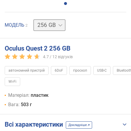
128
МОДЕЛЬ
2
GB
Oculus Quest 2 256 GB
4.7 /
12
відгуків
автономний пристрій
6DoF
гіроскоп
USB-C
Bluetoot
Wi-Fi
Матеріал:
пластик
Вага:
503 г
Всі характеристики
Докладніше