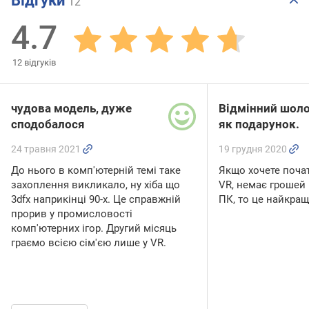
Відгуки
12
4.7
12
відгуків
чудова модель, дуже
Відмінний шол
сподобалося
як подарунок.
24 травня 2021
19 грудня 2020
До нього в комп'ютерній темі таке
Якщо хочете поча
захоплення викликало, ну хіба що
VR, немає грошей н
3dfx наприкінці 90-х. Це справжній
ПК, то це найкращ
прорив у промисловості
комп'ютерних ігор. Другий місяць
граємо всією сім'єю лише у VR.