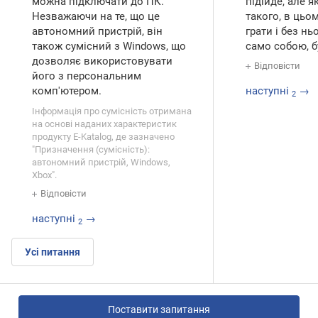
можна підключати до ПК.
підійде, але 
Незважаючи на те, що це
такого, в ць
автономний пристрій, він
грати і без нь
також сумісний з Windows, що
само собою, б
дозволяє використовувати
Відповісти
його з персональним
комп'ютером.
наступні
→
2
Інформація про сумісність отримана
на основі наданих характеристик
продукту E-Katalog, де зазначено
"Призначення (сумісність):
автономний пристрій, Windows,
Xbox".
Відповісти
наступні
→
2
Усі питання
Поставити запитання