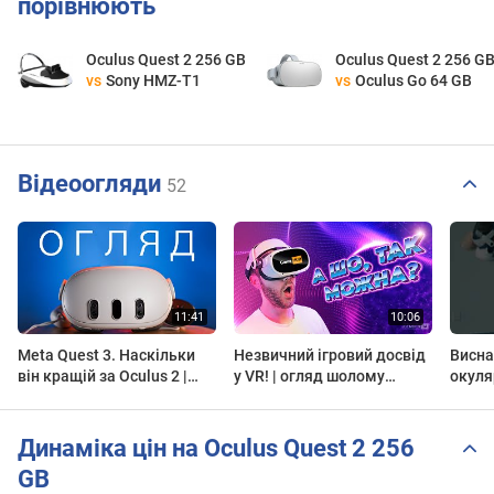
порівнюють
Oculus Quest 2 256 GB
Oculus Quest 2 256 G
vs
Sony HMZ-T1
vs
Oculus Go 64 GB
Відеоогляди
52
Meta Quest 3. Наскільки
Незвичний ігровий досвід
Висна
він кращій за Oculus 2 |
у VR! | огляд шолому
окуля
ОГЛЯД
Oculus Quest 2
реаль
#shor
Динаміка цін на Oculus Quest 2 256
GB