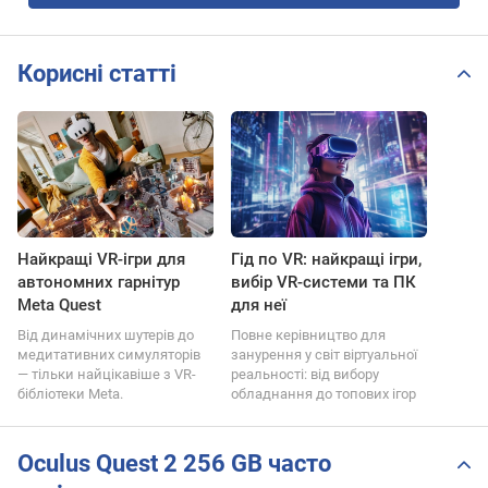
Корисні статті
Найкращі VR-ігри для
Гід по VR: найкращі ігри,
автономних гарнітур
вибір VR-системи та ПК
Meta Quest
для неї
Від динамічних шутерів до
Повне керівництво для
медитативних симуляторів
занурення у світ віртуальної
— тільки найцікавіше з VR-
реальності: від вибору
бібліотеки Meta.
обладнання до топових ігор
Oculus Quest 2 256 GB часто