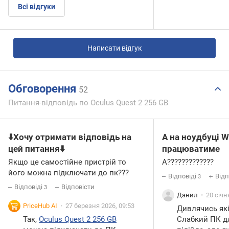
Всі відгуки
Написати відгук
Обговорення
52
Питання-відповідь по Oculus Quest 2 256 GB
⬇️Хочу отримати відповідь на
А на ноудбуці W
цей питання⬇️
працюватиме
Якщо це самостійне пристрій то
А?????????????
його можна підключати до пк???
Відповіді
Відп
3
Відповіді
Відповісти
3
Данил
20 січн
PriceHub AI
27 березня 2026, 09:53
Дивлячись які
Так,
Oculus Quest 2 256 GB
Слабкий ПК д