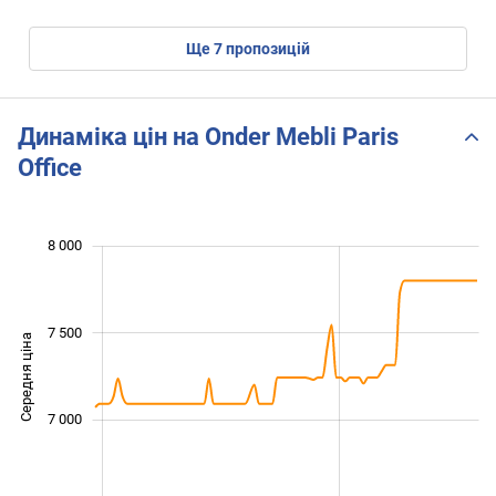
ще
7
пропозицій
Динаміка цін на Onder Mebli Paris
Office
 200
 400
 600
 800
 500
 000
 500
8 000
7 500
Середня ціна
6 600
7 000