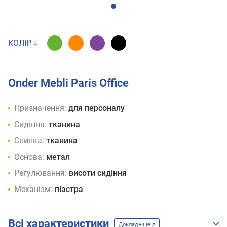
КОЛІР
4
Onder Mebli Paris Office
Призначення:
для персоналу
Сидіння:
тканина
Спинка:
тканина
Основа:
метал
Регулювання:
висоти сидіння
Механізм:
піастра
Всі характеристики
Докладніше