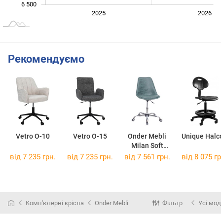
6 500
2024
2027
2025
2026
L
Рекомендуємо
Vetro O-10
Vetro O-15
Onder Mebli
Unique Halc
Milan Soft
Office
від 7 235 грн.
від 7 235 грн.
від 7 561 грн.
від 8 075 гр
Комп'ютерні крісла
Onder Mebli
Фільтр
Усі мод