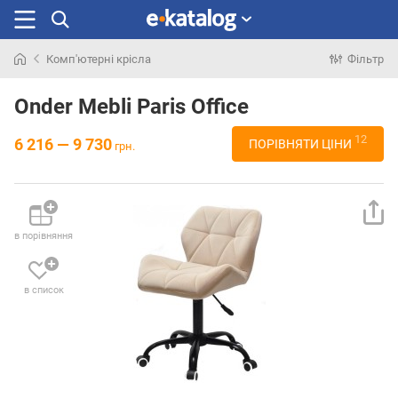
Комп'ютерні крісла
Фільтр
Шукали
раніше
Onder Mebli Paris Office
12
6 216 — 9 730
ПОРІВНЯТИ ЦІНИ
грн.
в порівняння
в список