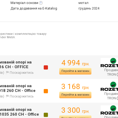
Матеріал
основи
метал
Дата додавання на E-Katalog
грудень 2024
ристики і комплектацію товару
nder Mebli.
4 994
мованій опорі на
грн.
16 CH - OFFICE
Продаве
Перейти в магазин
їв)
Поскаржитись
TRON
3 168
мованій опорі на
грн.
18 260 CH - Office
Продаве
Перейти в магазин
їв)
Поскаржитись
TRON
3 300
мованій опорі на
грн.
035 260 CH - Office
Продаве