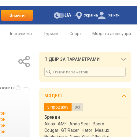
UA
Знайти
Україна
Увійти
Інструмент
Туризм
Спорт
Мода та аксесуари
ПІДБІР ЗА ПАРАМЕТРАМИ
к купити
МОДЕЛІ
у продажу
всі
грн.
Бренди
грн.
Aklas
AMF
Anda Seat
Bonro
грн.
Cougar
GT Racer
Hator
Mealux
грн.
Noblechairs
Nowy Styl
OfficePro