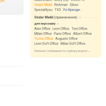
грн.
Onder Mebli
Richman
Sihoo
Special4you
ТX3
Усі бренди
Onder Mebli
(
призначення
)
для
персоналу
Alex Office
Leon Office
Toni Office
Milan Office
Paris Office
Albert Office
Torino Office
Augusto Office
Leon Soft Office
Milan Soft Office
Питання і побажання по підбору моделі →