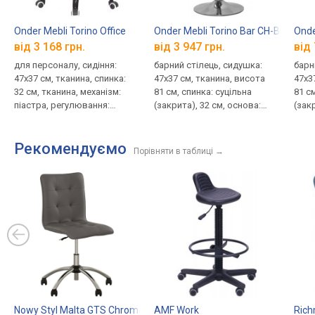
Onder Mebli Torino Office
Onder Mebli Torino Bar CH-Base
Onde
від 3 168 грн.
від 3 947 грн.
від 
для персоналу, сидіння:
барний стілець, сидушка:
барн
47x37 см, тканина, спинка:
47x37 см, тканина, висота
47x3
32 см, тканина, механізм:
81 см, спинка: суцільна
81 см
піастра, регулювання:
(закрита), 32 см, основа:
(закр
висоти
метал, кругла основа
мета
Рекомендуємо
Порівняти в таблиці
→
Nowy Styl Malta GTS Chrome
AMF Work
Rich