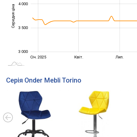
4 000
Середня ціна
3 000
3 500
3 000
Жовт.
Жовт.
Січ. 2025
Квіт.
Лип.
L
Серія Onder Mebli Torino