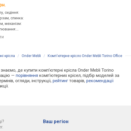
рн.
від 4 125 грн.
від 4 599 грн.
у, сидіння:
для персоналу, сидіння:
для персоналу, сидін
ірзам, спинка:
60x44 см, тканина, спинка:
50x45 см, тканина, сп
м, механізм:
тканина, механізм: піастра,
40 см, тканина, механ
улювання:
регулювання: висоти
піастра, регулювання
висоти
яти
порівняти
порівняти
ні крісла
/
Onder Mebli
/
Комп'ютерне крісло Onder Mebli Torino Office
 знаємо, де купити комп'ютерні крісла Onder Mebli Torino
рмацію —
порівняння
комп'ютерних крісел, підбір моделей за
рмінів, огляди, інструкції,
рейтинг
товарів,
рекомендації
кції.
Ваш регіон
і?
r.