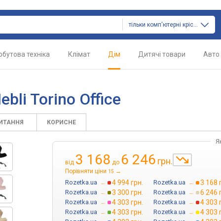
тільки комп'ютерні крісла
обутова техніка
Клімат
Дім
Дитячі товари
Авто
bli Torino Office
ПИТАННЯ
КОРИСНЕ
Я
3 168
6 246
грн.
від
до
Порівняти ціни
→
15
Rozetka.ua
→
4 994 грн.
Rozetka.ua
→
3 168 
Rozetka.ua
→
3 300 грн.
Rozetka.ua
→
6 246 
Rozetka.ua
→
4 303 грн.
Rozetka.ua
→
4 303 
Rozetka.ua
→
4 303 грн.
Rozetka.ua
→
4 303 