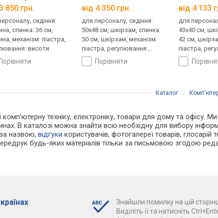
3 850 грн.
від 4 350 грн.
від 4 133 г
персоналу, сидіння:
для персоналу, сидіння:
для персонал
на, спинка: 36 см,
50x48 см, шкірзам, спинка:
43x40 см, шк
ина, механізм: піастра,
50 см, шкірзам, механізм:
42 см, шкірза
лювання: висоти
піастра, регулювання:
піастра, рег
висоти
висоти
порівняти
порівняти
порівн
Каталог
/
Комп'ютер
і комп'ютерну техніку, електроніку, товари для дому та офісу. Ми
зинах. В каталозі можна знайти всю необхідну для вибору інфо
 за назвою,
відгуки
користувачів, фотогалереї товарів, глосарій те
Передрук будь-яких матеріалів тільки за письмовою згодою реда
 країнах
Знайшли помилку на цій сторінц
Виділіть її та натисніть Ctrl+Ente