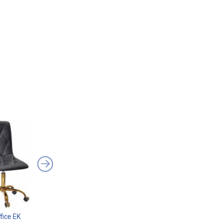
fice EK
Signal Q-190 Velvet
Hatta Soft Velvet