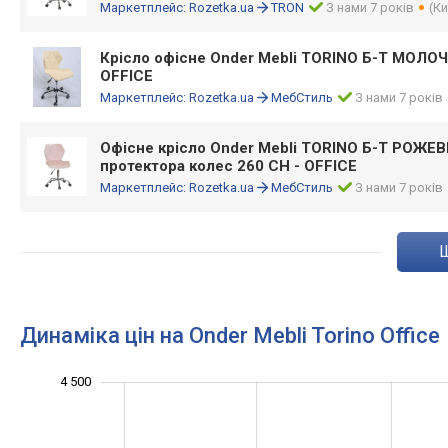
Маркетплейс:
Rozetka.ua
TRON
З нами 7 років
(Ки
Крісло офісне Onder Mebli TORINO Б-Т МОЛО
OFFICE
Маркетплейс:
Rozetka.ua
МебСтиль
З нами 7 років
Офісне крісло Onder Mebli TORINO Б-Т РОЖЕВ
протектора колес 260 CH - OFFICE
Маркетплейс:
Rozetka.ua
МебСтиль
З нами 7 років
Динаміка цін на Onder Mebli Torino Office
2 600
2 800
3 200
3 400
5 000
2 500
2 000
4 500