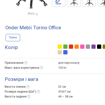
Фото
15
Onder Mebli Torino Office
Torino
Колір
Призначення
для персоналу
Макс. вага
користувача
120 кг
Розміри і вага
Висота
спинки
32 см
Розміри сидіння
(ШхГ)
47x37 см
Висота
сидіння
44 – 58 см