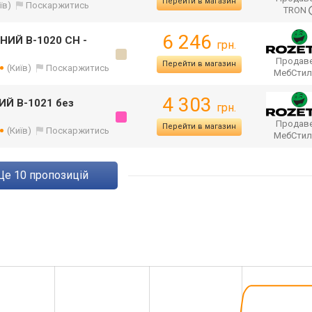
Перейти в магазин
їв)
Поскаржитись
TRON
6 246
ЧНИЙ B-1020 CH -
грн.
Продаве
Перейти в магазин
(Київ)
Поскаржитись
МебСти
4 303
ИЙ B-1021 без
грн.
Продаве
Перейти в магазин
(Київ)
Поскаржитись
МебСти
ще
10
пропозицій