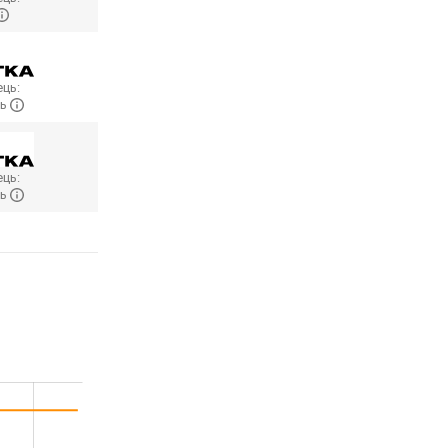
ць:
ль
ць:
ль