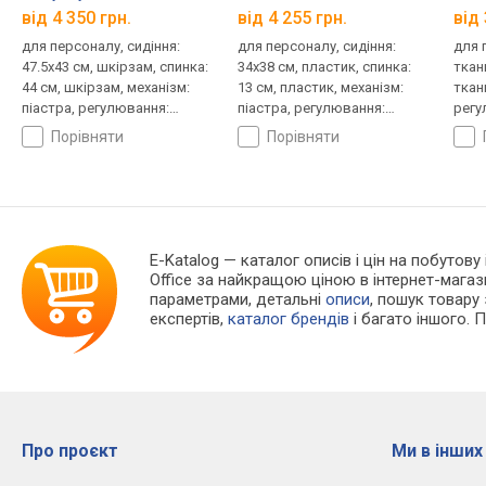
від 4 350 грн.
від 4 255 грн.
від 
для персоналу, сидіння:
для персоналу, сидіння:
для 
47.5x43 см, шкірзам, спинка:
34x38 см, пластик, спинка:
ткани
44 см, шкірзам, механізм:
13 см, пластик, механізм:
ткан
піастра, регулювання:
піастра, регулювання:
регу
висоти
висоти
порівняти
порівняти
E-Katalog
— каталог описів і цін на побутову 
Office за найкращою ціною в інтернет-мага
параметрами, детальні
описи
, пошук товару
експертів,
каталог брендів
і багато іншого. 
Про проєкт
Ми в інших