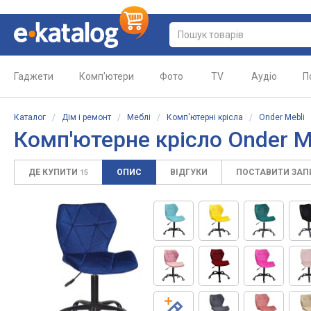
Гаджети
Комп'ютери
Фото
TV
Аудіо
П
Каталог
/
Дім і ремонт
/
Меблі
/
Комп'ютерні крісла
/
Onder Mebli
Комп'ютерне крісло
Onder Me
ДЕ КУПИТИ
ОПИС
ВІДГУКИ
ПОСТАВИТИ ЗА
15