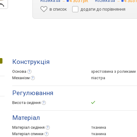
Rozetka.ua
→
4 303 грн.
Rozetka.ua
→
4 303 
в список
додати до порівняння
Конструкція
Основа
хрестовина з роликами
Механізм
піастра
Регулювання
Висота
сидіння
Матеріал
Матеріал
сидіння
тканина
Матеріал
спинки
тканина