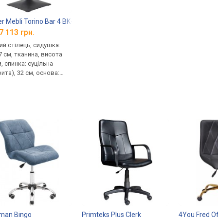
r Mebli Torino Bar 4 BK-Base
7 113 грн.
ий стілець, сидушка:
7 см, тканина, висота
, спинка: суцільна
ита), 32 см, основа:
л, квадратна основа
man Bingo
Primteks Plus Clerk
4You Fred Of