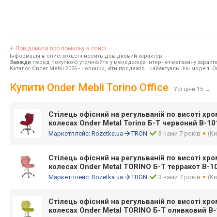
Повідомити про помилку в описі
Інформація в описі моделі носить довідковий характер.
Завжди
перед покупкою уточнюйте у менеджера інтернет-магазину характе
Каталог Onder Mebli 2026
- новинки, хіти продажів і найактуальніші моделі O
Купити Onder Mebli Torino Office
Усі ціни 15
→
Стілець офісний на регульваній по висоті хро
колесах Onder Metal Torino Б-Т червоний В-10
Маркетплейс:
Rozetka.ua
TRON
З нами 7 років
(Ки
Стілець офісний на регульваній по висоті хро
колесах Onder Metal TORINO Б-Т терракот В-10
Маркетплейс:
Rozetka.ua
TRON
З нами 7 років
(Ки
Стілець офісний на регульваній по висоті хро
колесах Onder Metal TORINO Б-Т оливковий В-1