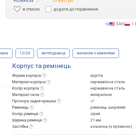
Rozetka.ua
→
15 890 грн.
в список
додати до порівняння
$455
1 
ришка
12/24
автопідзавод
механізм з каменями
Корпус та ремінець
Форма
корпуса
кругла
Матеріал
корпуса
нержавіюча сталь
Колір
корпуса
нержавіюча сталь
Матеріал
скла
мінеральне
Прозора задня
кришка
Ремінець
ремінець шкіряний
Колір
ремінця
сірий
Ширина
ремінця
21 мм
Застібка
класична (з пряжкою)