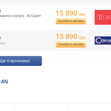
B
15 890
грн.
иаметр корпуса - 40.5;Цвет
Перейти в магазин
15 890
грн.
B
ись
Перейти в магазин
ще
4
пропозиції
04N