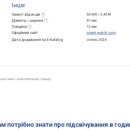
Інше
Захист від
води
30 WR / 3 ATM
Діаметр /
ширина
41 мм
Товщина
13 мм
Офіційний сайт
orient-watch.com
Дата додавання на E-Katalog
січень 2024
ристики і комплектацію товару
ам потрібно знати про підсвічування в год