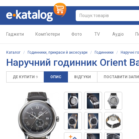
Гаджети
Комп'ютери
Фото
TV
Аудіо
П
Каталог
/
Годинники, прикраси й аксесуари
/
Годинники
/
Наручні г
Наручний годинник Orient 
ДЕ КУПИТИ
ОПИС
ВІДГУКИ
ПОСТАВИТИ ЗАП
9