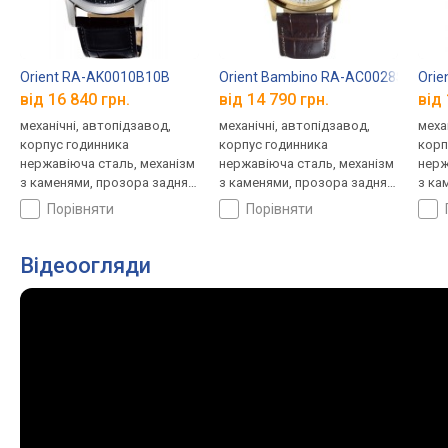
Orient RA-AK0010B10B
Orient Bambino RA-AC0028S30B
Orie
від 16 840 грн.
від 14 790 грн.
від 
механічні, автопідзавод,
механічні, автопідзавод,
меха
корпус годинника
корпус годинника
корп
нержавіюча сталь, механізм
нержавіюча сталь, механізм
нерж
з каменями, прозора задня
з каменями, прозора задня
з ка
кришка, фази місяця,
кришка, ремінець: ремінець
криш
порівняти
порівняти
ремінець: ремінець
шкіряний, WR 30, Японія
ремі
шкіряний, WR 50, Японія
шкір
Відеоогляди