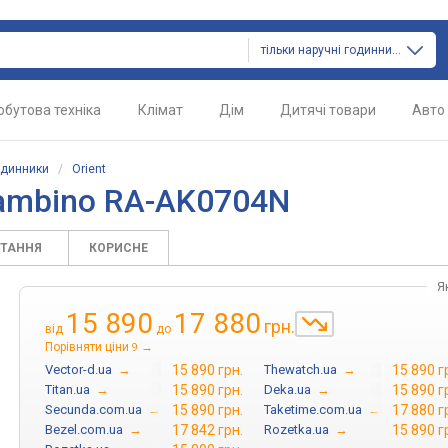
тільки наручні годинники
обутова техніка
Клімат
Дім
Дитячі товари
Авто
одинники
/
Orient
Bambino RA-AK0704N
ИТАННЯ
КОРИСНЕ
Я
15 890
17 880
грн.
від
до
Порівняти ціни
→
9
Vector-d.ua
→
15 890 грн.
Thewatch.ua
→
15 890 г
Titan.ua
→
15 890 грн.
Deka.ua
→
15 890 г
Secunda.com.ua
→
15 890 грн.
Taketime.com.ua
→
17 880 г
Bezel.com.ua
→
17 842 грн.
Rozetka.ua
→
15 890 г