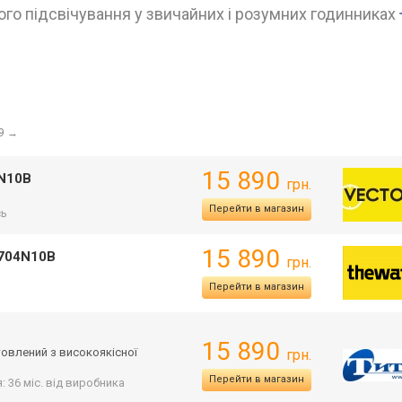
го підсвічування у звичайних і розумних годинниках
9
→
15 890
4N10B
грн.
Перейти в магазин
сь
15 890
0704N10B
грн.
Перейти в магазин
15 890
товлений з високоякісної
грн.
Перейти в магазин
: 36 міс. від виробника