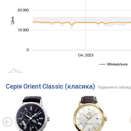
20 000
Ціна
10 000
10 000
0
Січ. 2027
Лип.
Січ. 2025
L
Мінімальна
Серія Orient Classic (класика)
Порівняти в таблиці