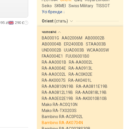
Seiko
SKMEI
Swiss Military
TISSOT
Усі бренди
Orient
(
стать
)
395 zł
290 £
чоловічі
BA0001G
AA02006M
AB00002B
AB00004B
ER2400DB
STAA003B
UND0002B
UUAD003B
WCAA005W
FAA0004E1
FUU06001B0
RA-AA0001B
RA-AA0002L
RA-AA0004E
RA-AA0913L
RA-AA0C02L
RA-AC0K02E
RA-AK0007S
RA-AK0401L
RA-AA0810N19B
RA-AA0811E19B
RA-AA0812L19B
RA-AA0818L19B
RA-AA0E02E19B
RA-AK0010B10B
Mako RA-AC0Q10N
Mako RA-TX0203S
Bambino RA-AC0P02L
Bambino RA-AK0704N
Bambino RA-AC0028S30B