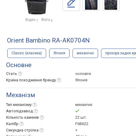
Відео
Фото
7
9
Orient Bambino RA-AK0704N
Classic (класика)
Японія
механічні
прозора задня к
Основне
Стать
чоловічі
Країна походження
бренду
Японія
Механізм
Тип
механізму
механічні
Автопідзавод
Кількість
каменів
22 шт.
Калібр
F6B622
Секундна
стрілка
+