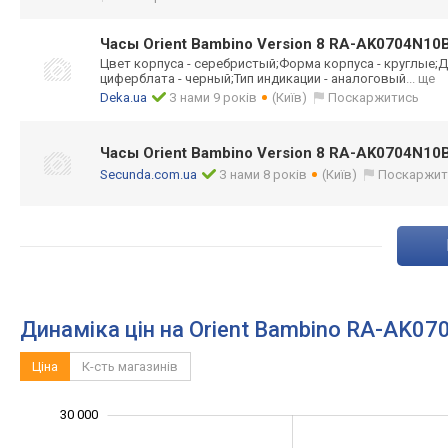
Часы Orient Bambino Version 8 RA-AK0704N10
Цвет корпуса - серебристый;Фор
ма корпуса - круглые;Д
циферблата - черный;Тип индикации - аналоговый
... ще
Deka.ua
З нами 9 років
(Київ)
Поскаржитись
Часы Orient Bambino Version 8 RA-AK0704N10
Secunda.com.ua
З нами 8 років
(Київ)
Поскаржит
Динаміка цін на Orient Bambino RA-AK07
Ціна
К-сть магазинів
30 000
-10 000
-20 000
15 000
40 000
-5 000
5 000