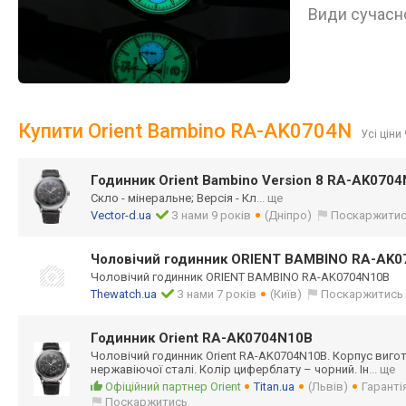
Види сучасно
Купити Orient Bambino RA-AK0704N
Усі ціни 
Годинник Orient Bambino Version 8 RA-AK070
Скло - мінеральне; Версія - Кл
... ще
Vector-d.ua
З нами 9 років
(Дніпро)
Поскаржити
Чоловічий годинник ORIENT BAMBINO RA-AK
Чоловічий годинник ORIENT BAMBINO RA-AK0704N10B
Thewatch.ua
З нами 7 років
(Київ)
Поскаржитись
Годинник Orient RA-AK0704N10B
Чоловічий годинник Orient RA-AK0704N10B. Корпус виго
нержавіючої сталі. Колір циферблату – чорний. Ін
... ще
Офіційний партнер Orient
Titan.ua
(Львів)
Гарантія
Поскаржитись