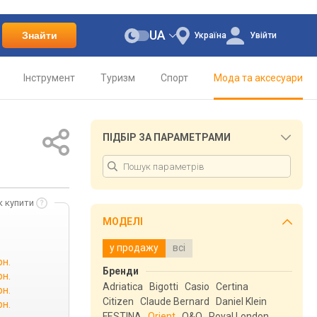
UA
Знайти
Україна
Увійти
Інструмент
Туризм
Спорт
Мода та аксесуари
ПІДБІР ЗА ПАРАМЕТРАМИ
к купити
МОДЕЛІ
у продажу
всі
рн.
Бренди
рн.
Adriatica
Bigotti
Casio
Certina
рн.
Citizen
Claude Bernard
Daniel Klein
рн.
FESTINA
Orient
Q&Q
Royal London