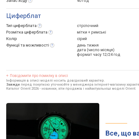
Запас
ходу
40 год
Циферблат
Тип
циферблата
стрілочний
Розмітка
циферблата
мітки + римські
Колір
сірий
Функції та
можливості
день тижня
дата (число місяця)
формат часу 12/24 год
Повідомити про помилку в описі
Інформація в описі моделі носить довідковий характер.
Завжди
перед покупкою уточнюйте у менеджера інтернет-магазину характе
Каталог Orient 2026
- новинки, хіти продажів і найактуальніші моделі Orient.
Все, що в