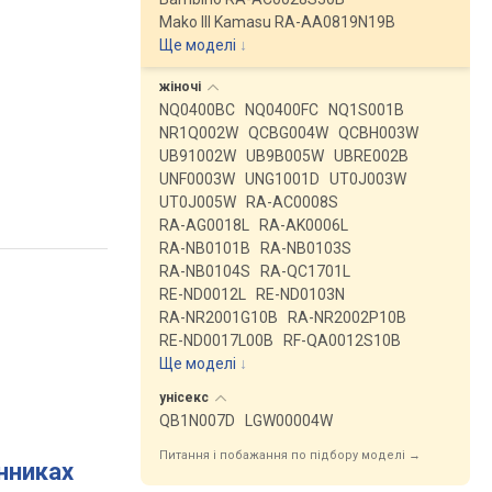
Mako III Kamasu RA-AA0819N19B
Ще моделі
↓
жіночі
NQ0400BC
NQ0400FC
NQ1S001B
NR1Q002W
QCBG004W
QCBH003W
UB91002W
UB9B005W
UBRE002B
UNF0003W
UNG1001D
UT0J003W
UT0J005W
RA-AC0008S
RA-AG0018L
RA-AK0006L
RA-NB0101B
RA-NB0103S
RA-NB0104S
RA-QC1701L
RE-ND0012L
RE-ND0103N
RA-NR2001G10B
RA-NR2002P10B
RE-ND0017L00B
RF-QA0012S10B
Ще моделі
↓
унісекс
QB1N007D
LGW00004W
Питання і побажання по підбору моделі →
инниках