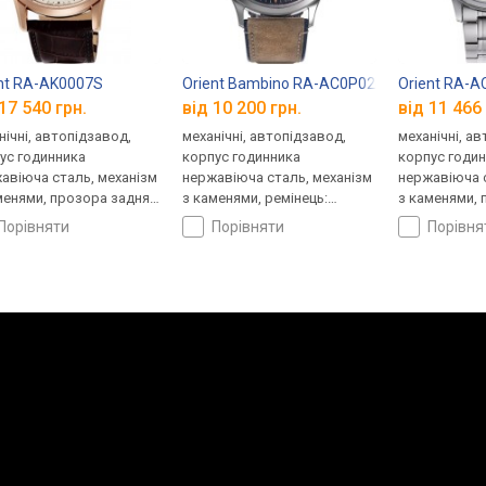
nt RA-AK0007S
Orient Bambino RA-AC0P02L
Orient RA-
17 540 грн.
від 10 200 грн.
від 11 466 
нічні, автопідзавод,
механічні, автопідзавод,
механічні, а
ус годинника
корпус годинника
корпус годи
авіюча сталь, механізм
нержавіюча сталь, механізм
нержавіюча с
менями, прозора задня
з каменями, ремінець:
з каменями, 
ка, фази місяця,
ремінець шкіряний, WR 30,
кришка, ремі
порівняти
порівняти
порівн
нець: ремінець
Японія
сталь, WR 30
яний, WR 50, Японія