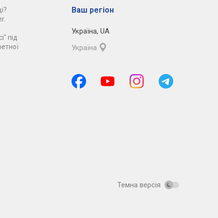
Ваш регіон
і?
r.
Україна
,
UA
і" під
ретної
Україна
Темна версія