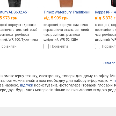
ntum ADG632.451
Timex Waterbury Traditional GMT TW2V740
Kappa KP-1
5 973 грн.
від 5 999 грн.
від 5 373 г
цові, корпус годинника
кварцові, корпус годинника
кварцові, ко
авіюча сталь, світовий
нержавіюча сталь, світовий
нержавіюча с
 ремінець: ремінець
час, ремінець: ремінець
час, ремінец
яний, WR 100, Туреччина
шкіряний, WR 50, США
шкіряний, WR 
порівняти
порівняти
порівн
Каталог
 і комп'ютерну техніку, електроніку, товари для дому та офісу. М
каталозі можна знайти всю необхідну для вибору інформацію —
п
 за назвою,
відгуки
користувачів, фотогалереї товарів, глосарій те
Передрук будь-яких матеріалів тільки за письмовою згодою реда