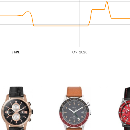
Лип.
Січ. 2026