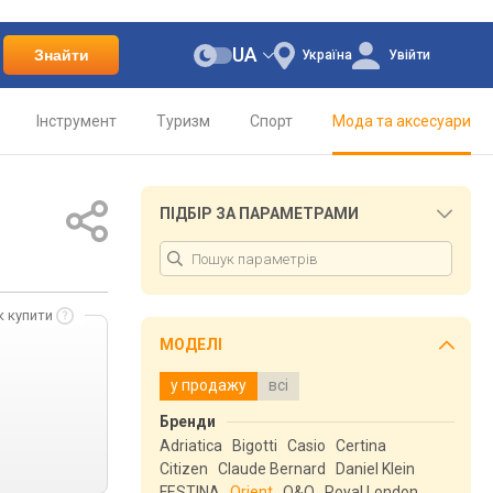
UA
Знайти
Україна
Увійти
Інструмент
Туризм
Спорт
Мода та аксесуари
ПІДБІР ЗА ПАРАМЕТРАМИ
к купити
МОДЕЛІ
у продажу
всі
Бренди
Adriatica
Bigotti
Casio
Certina
Citizen
Claude Bernard
Daniel Klein
FESTINA
Orient
Q&Q
Royal London