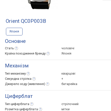
Orient QC0P003B
Японія
Основне
Стать
чоловічі
Країна походження
бренду
Японія
Механізм
Тип
механізму
кварцові
Секундна
стрілка
+
Джерело ходу
(живлення)
батарейка
Циферблат
Тип
циферблата
стрілочний
Розмітка
циферблата
мітки