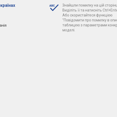
 країнах
Знайшли помилку на цій сторінц
Виділіть її та натисніть Ctrl+Ente
Або скористайтеся функцією
"Повідомити про помилку в опис
анія
таблицею з параметрами конк
моделі.