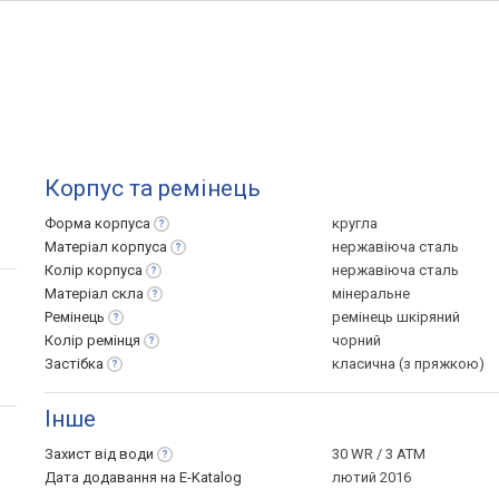
Корпус та ремінець
Форма
корпуса
кругла
Матеріал
корпуса
нержавіюча сталь
Колір
корпуса
нержавіюча сталь
Матеріал
скла
мінеральне
Ремінець
ремінець шкіряний
Колір
ремінця
чорний
Застібка
класична (з пряжкою)
Інше
Захист від
води
30 WR / 3 ATM
Дата додавання на E-Katalog
лютий 2016