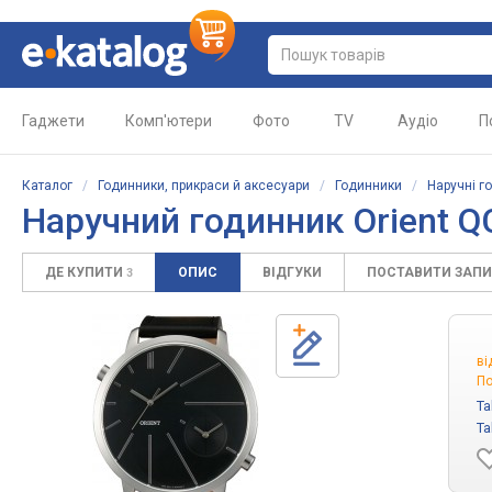
Гаджети
Комп'ютери
Фото
TV
Аудіо
П
Каталог
/
Годинники, прикраси й аксесуари
/
Годинники
/
Наручні г
Наручний годинник Orient 
ДЕ КУПИТИ
ОПИС
ВІДГУКИ
ПОСТАВИТИ ЗАП
3
ві
По
Ta
Ta