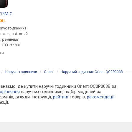
00
413M-C
Kappa KP-1433M-A
Sergio Tacchini ST.1
рн.
від 5 148 грн.
від 7 260 грн.
рпус годинника
кварцові, корпус годинника
кварцові, корпус го
таль, світовий
нержавіюча сталь, світовий
нержавіюча сталь, с
ь: ремінець
час, ремінець: ремінець
час, ремінець: реміне
100, Італія
шкіряний, WR 100, Італія
шкіряний, WR 100, Іта
яти
порівняти
порівняти
/
Наручні годинники
/
Orient
/
Наручний годинник Orient QC0P003B
и знаємо, де купити наручні годинники Orient QC0P003B за
орівняння
наручних годинників, підбір моделей за
рмінів, огляди, інструкції,
рейтинг
товарів,
рекомендації
кції.