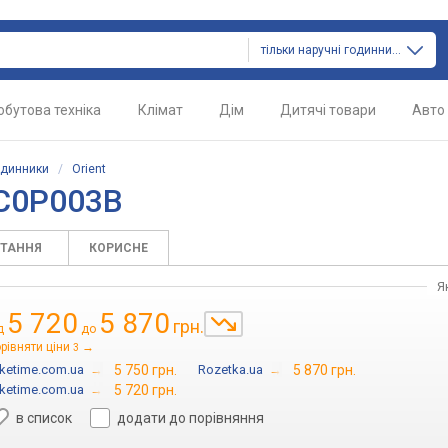
тільки наручні годинники
обутова техніка
Клімат
Дім
Дитячі товари
Авто
одинники
/
Orient
QC0P003B
ИТАННЯ
КОРИСНЕ
Я
5 720
5 870
грн.
д
до
рівняти ціни
→
3
ketime.com.ua
→
5 750 грн.
Rozetka.ua
→
5 870 грн.
ketime.com.ua
→
5 720 грн.
в список
додати до порівняння