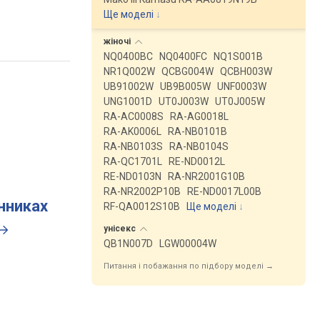
Ще моделі
↓
жіночі
NQ0400BC
NQ0400FC
NQ1S001B
NR1Q002W
QCBG004W
QCBH003W
UB91002W
UB9B005W
UNF0003W
UNG1001D
UT0J003W
UT0J005W
RA-AC0008S
RA-AG0018L
RA-AK0006L
RA-NB0101B
RA-NB0103S
RA-NB0104S
RA-QC1701L
RE-ND0012L
RE-ND0103N
RA-NR2001G10B
RA-NR2002P10B
RE-ND0017L00B
инниках
RF-QA0012S10B
Ще моделі
↓
унісекс
QB1N007D
LGW00004W
Питання і побажання по підбору моделі →