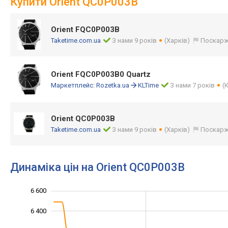
Купити Orient QC0P003B
Orient FQC0P003B
Taketime.com.ua
З нами 9 років
(Харків)
Поскарж
Orient FQC0P003B0 Quartz
Маркетплейс:
Rozetka.ua
KLTime
З нами 7 років
(
Orient QC0P003B
Taketime.com.ua
З нами 9 років
(Харків)
Поскарж
Динаміка цін на Orient QC0P003B
6 600
5 000
5 200
6 800
6 400