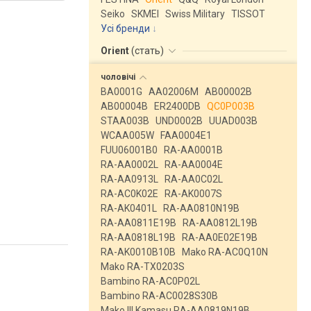
Seiko
SKMEI
Swiss Military
TISSOT
Усі бренди
Orient
(
стать
)
чоловічі
BA0001G
AA02006M
AB00002B
AB00004B
ER2400DB
QC0P003B
STAA003B
UND0002B
UUAD003B
WCAA005W
FAA0004E1
FUU06001B0
RA-AA0001B
RA-AA0002L
RA-AA0004E
RA-AA0913L
RA-AA0C02L
RA-AC0K02E
RA-AK0007S
RA-AK0401L
RA-AA0810N19B
RA-AA0811E19B
RA-AA0812L19B
RA-AA0818L19B
RA-AA0E02E19B
RA-AK0010B10B
Mako RA-AC0Q10N
Mako RA-TX0203S
Bambino RA-AC0P02L
Bambino RA-AC0028S30B
Mako III Kamasu RA-AA0819N19B