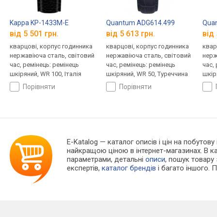
Kappa KP-1433M-E
Quantum ADG614.499
Qua
від 5 501 грн.
від 5 613 грн.
від 
кварцові, корпус годинника
кварцові, корпус годинника
квар
нержавіюча сталь, світовий
нержавіюча сталь, світовий
нерж
час, ремінець: ремінець
час, ремінець: ремінець
час,
шкіряний, WR 100, Італія
шкіряний, WR 50, Туреччина
шкір
порівняти
порівняти
E-Katalog
— каталог описів і цін на побутову
найкращою ціною в інтернет-магазинах. В 
параметрами, детальні
описи
, пошук товару
експертів,
каталог брендів
і багато іншого. 