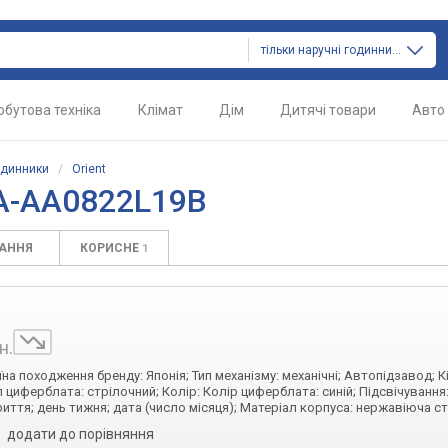
тільки наручні годинники
обутова техніка
Клімат
Дім
Дитячі товари
Авто
одинники
/
Orient
RA-AA0822L19B
ТАННЯ
КОРИСНЕ
1
н.
їна походження бренду: Японія; Тип механізму: механічні; Автопідзавод; К
ип циферблата: стрілочний; Колір: Колір циферблата: синій; Підсвічування
иття; день тижня; дата (число місяця); Матеріал корпуса: нержавіюча с
додати до порівняння