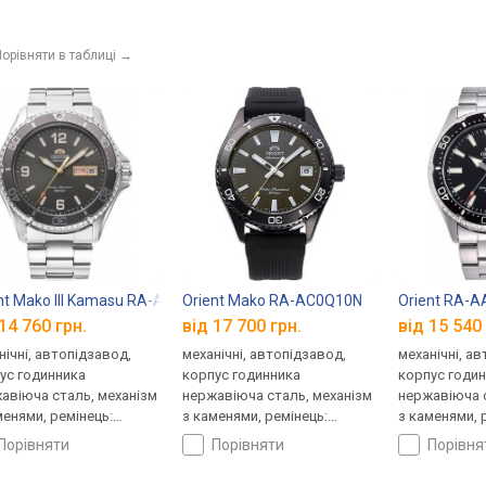
орівняти в таблиці
→
nt Mako III Kamasu RA-AA0819N19B
Orient Mako RA-AC0Q10N
Orient RA-
14 760 грн.
від 17 700 грн.
від 15 540 
нічні, автопідзавод,
механічні, автопідзавод,
механічні, а
ус годинника
корпус годинника
корпус годи
авіюча сталь, механізм
нержавіюча сталь, механізм
нержавіюча с
менями, ремінець:
з каменями, ремінець:
з каменями, 
лет сталь, WR 100,
ремінець каучук, WR 100,
браслет стал
порівняти
порівняти
порівн
ія
Японія
Японія