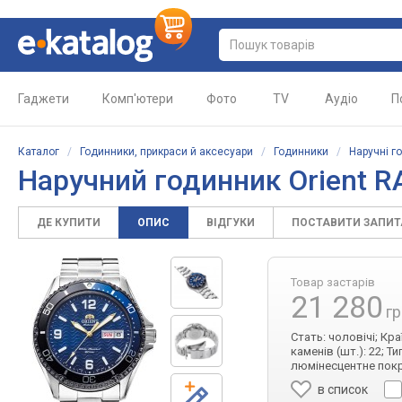
Гаджети
Комп'ютери
Фото
TV
Аудіо
П
Каталог
/
Годинники, прикраси й аксесуари
/
Годинники
/
Наручні г
Наручний годинник Orient 
ДЕ КУПИТИ
ОПИС
ВІДГУКИ
ПОСТАВИТИ ЗАПИ
Товар застарів
21 280
гр
Стать: чоловічі; Кра
каменів (шт.): 22; Т
люмінесцентне покр
в список