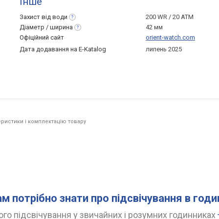
Інше
Захист від
води
200 WR / 20 ATM
Діаметр /
ширина
42 мм
Офіційний сайт
orient-watch.com
Дата додавання на E-Katalog
липень 2025
ристики і комплектацію товару
ам потрібно знати про підсвічування в год
го підсвічування у звичайних і розумних годинниках