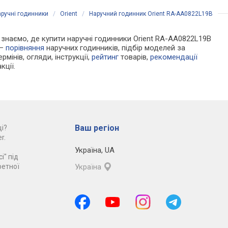
ручні годинники
/
Orient
/
Наручний годинник Orient RA-AA0822L19B
Ми знаємо, де купити наручні годинники Orient RA-AA0822L19B
 —
порівняння
наручних годинників, підбір моделей за
рмінів, огляди, інструкції,
рейтинг
товарів,
рекомендації
кції.
Ваш регіон
і?
r.
Україна
,
UA
і" під
ретної
Україна