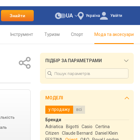
UA
Знайти
Україна
Увійти
Інструмент
Туризм
Спорт
Мода та аксесуари
ПІДБІР ЗА ПАРАМЕТРАМИ
МОДЕЛІ
у продажу
всі
ількість
Бренди
:
Adriatica
Bigotti
Casio
Certina
таль
Citizen
Claude Bernard
Daniel Klein
FESTINA
Orient
Q&Q
Royal London