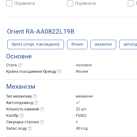
браслет сталь, WR 100,
браслет сталь, WR 200,
Япон
порівняти
порівняти
Японія
Японія
Orient RA-AA0822L19B
Sports (спорт, повсякденні)
Японія
механічні
автопі
Основне
Стать
чоловічі
Країна походження
бренду
Японія
Механізм
Тип
механізму
механічні
Автопідзавод
Кількість
каменів
22 шт.
Калібр
F6922
Секундна
стрілка
+
Запас
ходу
40 год