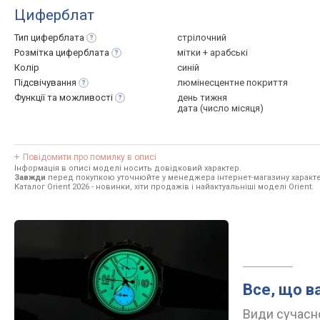
Циферблат
Тип
циферблата
стрілочний
Розмітка
циферблата
мітки + арабські
Колір
синій
Підсвічування
люмінесцентне покриття
Функції та
можливості
день тижня
дата (число місяця)
Повідомити про помилку в описі
Інформація в описі моделі носить довідковий характер.
Завжди
перед покупкою уточнюйте у менеджера інтернет-магазину характе
Каталог Orient 2026
- новинки, хіти продажів і найактуальніші моделі Orient.
Все, що в
Види сучасно