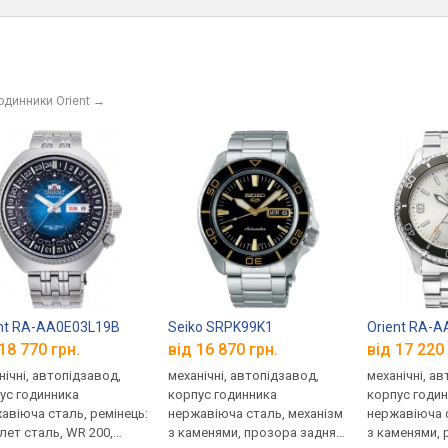
одинники Orient
→
nt RA-AA0E03L19B
Seiko SRPK99K1
Orient RA-
18 770 грн.
від 16 870 грн.
від 17 220 
нічні, автопідзавод,
механічні, автопідзавод,
механічні, а
ус годинника
корпус годинника
корпус годи
авіюча сталь, ремінець:
нержавіюча сталь, механізм
нержавіюча с
лет сталь, WR 200,
з каменями, прозора задня
з каменями, 