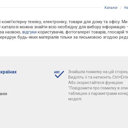
Каталог
/
На
 і комп'ютерну техніку, електроніку, товари для дому та офісу. 
В каталозі можна знайти всю необхідну для вибору інформацію
 за назвою,
відгуки
користувачів, фотогалереї товарів, глосарій те
Передрук будь-яких матеріалів тільки за письмовою згодою реда
 країнах
Знайшли помилку на цій сторінц
Виділіть її та натисніть Ctrl+Ente
Або скористайтеся функцією
"Повідомити про помилку в опис
анія
таблицею з параметрами конк
моделі.