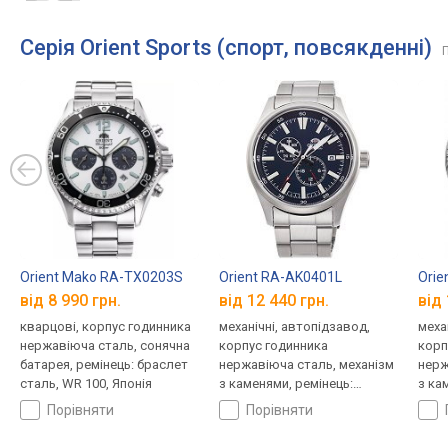
Серія Orient Sports (спорт, повсякденні)
П
Orient Mako RA-TX0203S
Orient RA-AK0401L
Orie
від 8 990 грн.
від 12 440 грн.
від 
кварцові, корпус годинника
механічні, автопідзавод,
меха
нержавіюча сталь, сонячна
корпус годинника
корп
батарея, ремінець: браслет
нержавіюча сталь, механізм
нерж
сталь, WR 100, Японія
з каменями, ремінець:
з ка
браслет сталь, WR 100,
брас
порівняти
порівняти
Японія
Япон