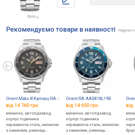
Фото
4
Рекомендуємо товари в наявності
Наручні г
Orient Mako III Kamasu RA-AA0819N19B
Orient RA-AA0818L19B
Orie
від 14 760 грн.
від 14 650 грн.
від 
механічні, автопідзавод,
механічні, автопідзавод,
меха
корпус годинника
корпус годинника
корп
нержавіюча сталь, механізм
нержавіюча сталь, механізм
нерж
з каменями, ремінець:
з каменями, ремінець:
брас