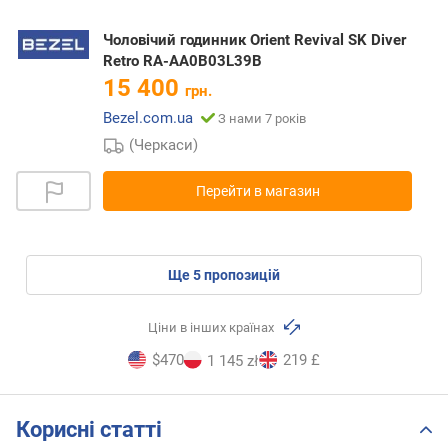
Чоловічий годинник Orient Revival SK Diver
Retro RA-AA0B03L39B
15 400
грн.
Bezel.com.ua
З нами 7 років
(Черкаси)
Перейти в магазин
ще
5
пропозицій
Ціни в інших країнах
$470
219 £
1 145 zł
Корисні статті