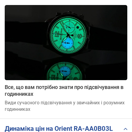
Все, що вам потрібно знати про підсвічування в
годинниках
Види сучасного підсвічування у звичайних і розумних
годинниках
Динаміка цін на Orient RA-AA0B03L