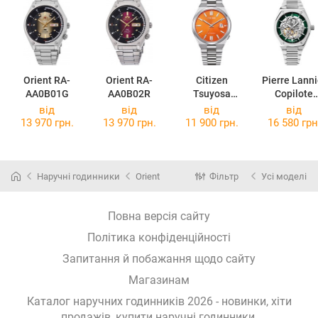
Orient RA-
Orient RA-
Citizen
Pierre Lanni
AA0B01G
AA0B02R
Tsuyosa
Copilote
NJ0151-88Z
308G171
від
від
від
від
13 970 грн.
13 970 грн.
11 900 грн.
16 580 грн
Наручні годинники
Orient
Фільтр
Усі моделі
Повна версія сайту
Політика конфіденційності
Запитання й побажання щодо сайту
Магазинам
Каталог наручних годинників 2026 - новинки, хіти
продажів,
купити наручні годинники
.