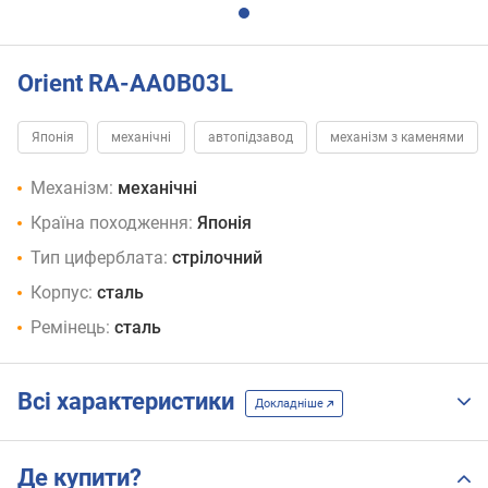
Orient RA-AA0B03L
Японія
механічні
автопідзавод
механізм з каменями
Механізм:
механічні
Країна походження:
Японія
Тип циферблата:
стрілочний
Корпус:
сталь
Ремінець:
сталь
Всі характеристики
Докладніше
Де купити?