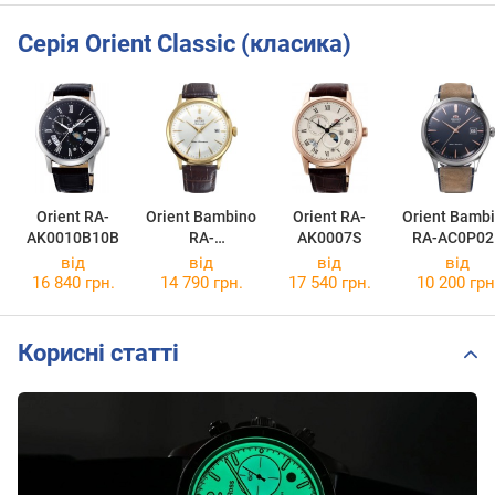
Серія Orient Classic (класика)
Orient RA-
Orient Bambino
Orient RA-
Orient Bamb
AK0010B10B
RA-
AK0007S
RA-AC0P02
AC0028S30B
від
від
від
від
16 840 грн.
14 790 грн.
17 540 грн.
10 200 грн
Корисні статті