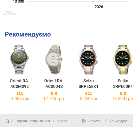
10 000
2024
2025
2028
2026
L
Рекомендуємо
Orient RA-
Orient RA-
Seiko
Seiko
AC0M09E
AC0004S
SRPE58K1
SRPE60K1
від
від
від
від
11 466 грн.
12 740 грн.
15 220 грн.
15 220 грн
Наручні годинники
Orient
Фільтр
Усі моделі