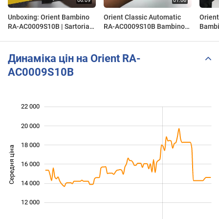
Unboxing: Orient Bambino
Orient Classic Automatic
Orien
RA-AC0009S10B | Sartorial
RA-AC0009S10B Bambino
Bamb
Styles
Automatic Ladies -
Zegarek.net
Динаміка цін на Orient RA-
AC0009S10B
22 000
 000
 000
 000
20 000
18 000
Середня ціна
16 000
10 000
14 000
12 000