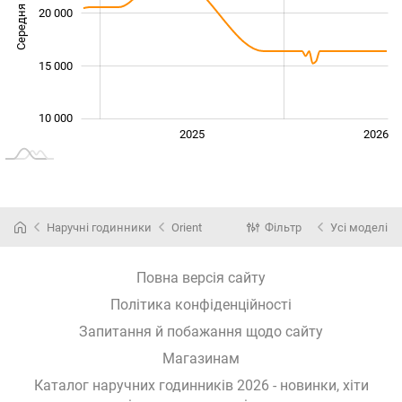
Середня ціна
20 000
10 000
15 000
10 000
2024
2027
2025
2026
L
Наручні годинники
Orient
Фільтр
Усі моделі
Повна версія сайту
Політика конфіденційності
Запитання й побажання щодо сайту
Магазинам
Каталог наручних годинників 2026 - новинки, хіти