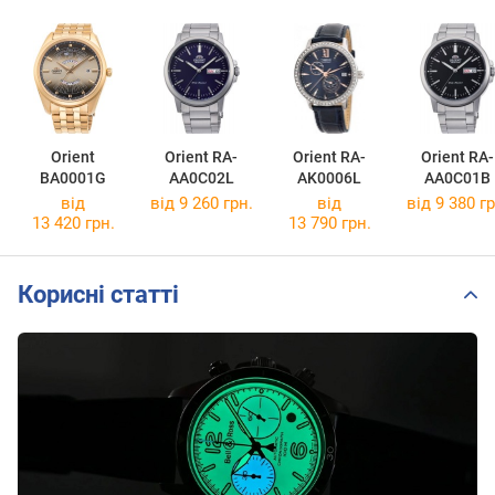
Orient
Orient RA-
Orient RA-
Orient RA-
BA0001G
AA0C02L
AK0006L
AA0C01B
від
від 9 260 грн.
від
від 9 380 гр
13 420 грн.
13 790 грн.
Корисні статті