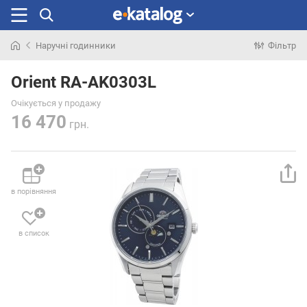
Наручні годинники
Фільтр
Шукали
раніше
Orient RA-AK0303L
Очікується у продажу
16 470
грн.
в порівняння
в список