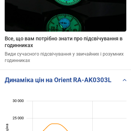
Все, що вам потрібно знати про підсвічування в
годинниках
Види сучасного підсвічування у звичайних і розумних
годинниках
Динаміка цін на Orient RA-AK0303L
 000
 000
 000
 000
 000
 000
0
30 000
25 000