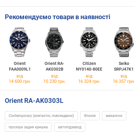
Рекомендуємо товари в наявності
Orient
Orient RA-
Citizen
Seiko
FAA0009L1
AK0302B
NY0140-80EE
SRPJ47K1
від
від
від
від
14 600 грн.
15 230 грн.
16 324 грн.
16 357 грн
Orient RA-AK0303L
Contemporary (елегантні, повсякденні)
Японія
механічні
прозора задня кришка
автопідзавод