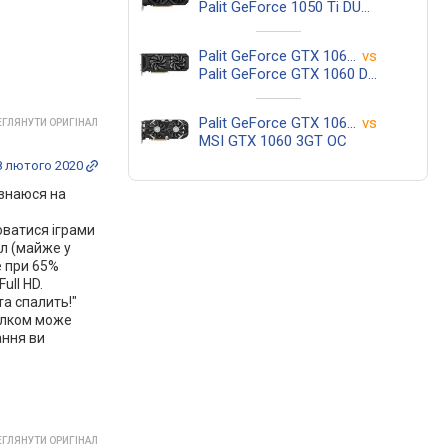
Palit GeForce 1050 Ti DUAL OC
Palit GeForce GTX 1060 Dual 3GB
vs
Palit GeForce GTX 1060 Dual
Palit GeForce GTX 1060 Dual 3GB
vs
ГЛЯНУТИ ОРИГІНАЛ
MSI GTX 1060 3GT OC
8 лютого 2020
 знаюся на
юватися іграми
ал (майже у
е при 65%
ull HD.
та спалить!"
цілком може
ання ви
ГЛЯНУТИ ОРИГІНАЛ