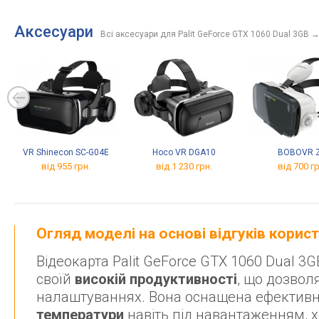
Аксесуари
Всі аксесуари для Palit GeForce GTX 1060 Dual 3GB
VR Shinecon SC-G04E
Hoco VR DGA10
BOBOVR 
від 955 грн.
від 1 230 грн.
від 700 гр
Огляд моделі на основі відгуків корис
Відеокарта Palit GeForce GTX 1060 Dual 
своїй
високій продуктивності
, що дозвол
налаштуваннях. Вона оснащена ефективн
температури
навіть під навантаженням, х