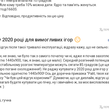
В і темпра впала на 10 градусів.
 Але кому треба 10% можна дати. Ядро та пам'ять женуться.
 тоді1660S.
. Відповідно, продуктивність за цю ціну.
ПЕРЕ
у 2020 році для вимогливих ігор
ідгук після такої тривалої експлуатації, відразу кажу, що не сильно
не знаю, чи було так з самого початку чи ні, адже я почав захопл
істю 1440x900, так, я знаю, що це мало). Середній розгінний потенці
 стабільному розгоні температури можуть сягати 85 градусів (це щ
ро погане охолодження!). Не раджу купувати у 2020 році для ігор у F
ільною здатністю 1440x900! Ось де доречна приказка "Palit, твоя ха
апису "Чи був цей відгук корисним?" Думаючи, що це дизлайк, відгук 
агалі будете купувати цю пічку, ну і звичайно ж, за моє висловлюв
 :)
, гучна
ПЕРЕ