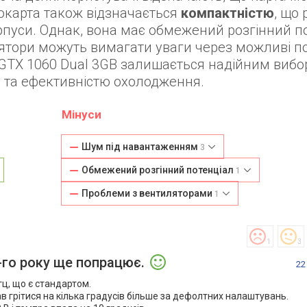
окарта також відзначається
компактністю
, що 
пуси. Однак, вона має обмежений розгінний п
илятори можуть вимагати уваги через можливі п
e GTX 1060 Dual 3GB залишається надійним виб
ю та ефективністю охолодження.
Мінуси
Шум під навантаженням
3
Обмежений розгінний потенціал
1
Проблеми з вентиляторами
1
1
3
0-го року ще попрацює.
22
гц, що є стандартом.
в грітися на кілька градусів більше за дефолтних налаштувань.