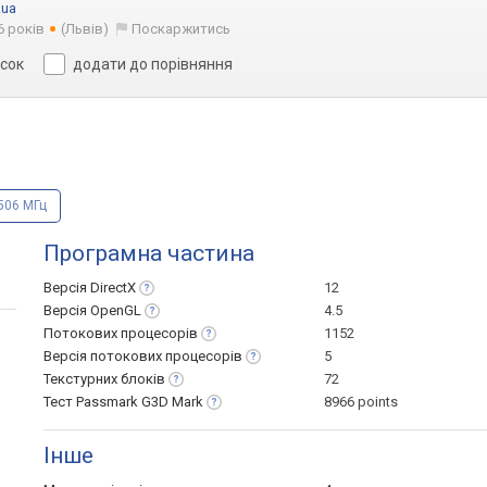
.ua
6 років
(Львів)
Поскаржитись
исок
додати до порівняння
1506 МГц
Програмна частина
Версія
DirectX
12
Версія
OpenGL
4.5
Потокових
процесорів
1152
Версія потокових
процесорів
5
Текстурних
блоків
72
Тест Passmark G3D
Mark
8966 points
Інше