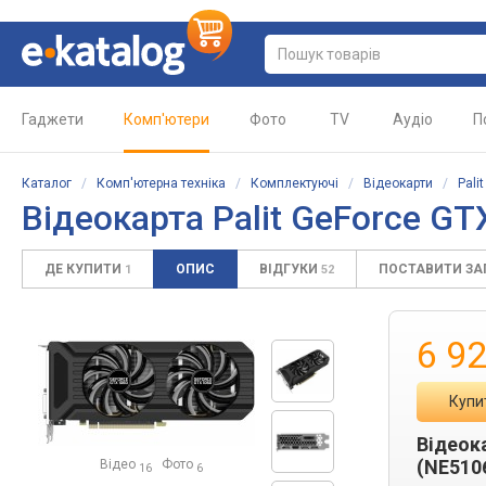
Гаджети
Комп'ютери
Фото
TV
Аудіо
П
Каталог
/
Комп'ютерна техніка
/
Комплектуючі
/
Відеокарти
/
Palit
Відеокарта Palit GeForce G
ДЕ КУПИТИ
ОПИС
ВІДГУКИ
ПОСТАВИТИ З
1
52
6 9
Купи
Відеока
(NE510
Відео
Фото
16
6