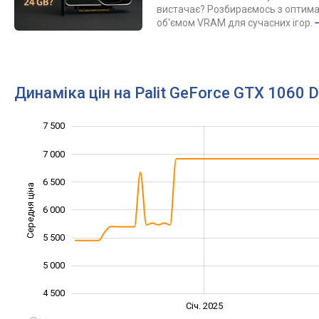
вистачає? Розбираємось з оптим
об'ємом VRAM для сучасних ігор.
Динаміка цін на Palit GeForce GTX 1060 
7 500
3 500
4 000
8 000
7 000
6 500
Середня ціна
6 000
4 500
5 500
5 000
4 500
Січ. 2027
Лип.
Січ. 2025
L