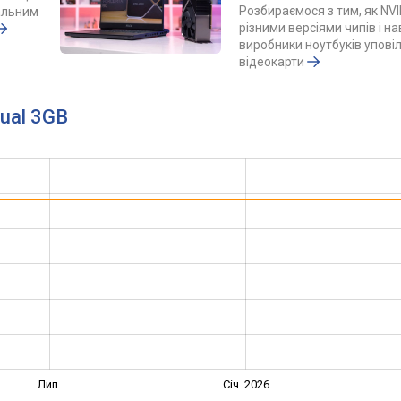
Розбираємося з тим, як NVI
альним
різними версіями чипів і н
виробники ноутбуків упов
відеокарти
Dual 3GB
Лип.
Січ. 2026