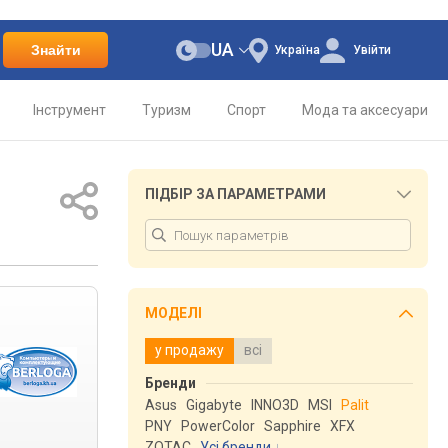
UA
Знайти
Україна
Увійти
Інструмент
Туризм
Спорт
Мода та аксесуари
ПІДБІР ЗА ПАРАМЕТРАМИ
МОДЕЛІ
у продажу
всі
Бренди
Asus
Gigabyte
INNO3D
MSI
Palit
PNY
PowerColor
Sapphire
XFX
ZOTAC
Усі бренди