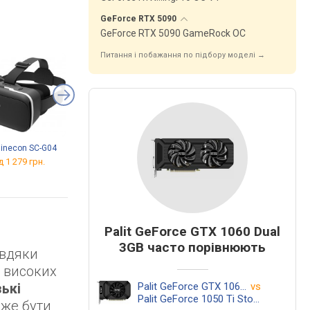
GeForce RTX
5090
GeForce RTX 5090 GameRock OC
Питання і побажання по підбору моделі →
inecon SC-G04
VR Shinecon G18EB
VR Shinecon G04
д 1 279 грн.
від 1 789 грн.
від 1 009 грн.
Palit GeForce GTX 1060 Dual
3GB часто порівнюють
авдяки
а високих
Palit GeForce GTX 1060 Dual 3GB
vs
ькі
Palit GeForce 1050 Ti StormX NE5105T018G1-1070F
оже бути