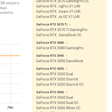
GeForce RTX 3070 GamingPro OC
DIA хитрує з
GeForce RTX…ngPro V1 LHR
авіщо
GeForce RTX…tream V1 LHR
ільнюють
GeForce RTX…ck OC V1 LHR
GeForce RTX 3070
Ti
GeForce RTX 3070 Ti GamingPro
GeForce RTX…GameRock OC
GeForce RTX
3080
GeForce RTX 3080 GamingPro
GeForce RTX
3090
GeForce RTX 3090 GameRock
GeForce RTX
5050
GeForce RTX 5050 Dual
GeForce RTX 5050 StormX
GeForce RTX 5050 StormX OC
GeForce RTX
5060
GeForce RTX 5060 Dual
GeForce RTX 5060 Dual OC
Лип.
GeForce RTX 5060 White OC