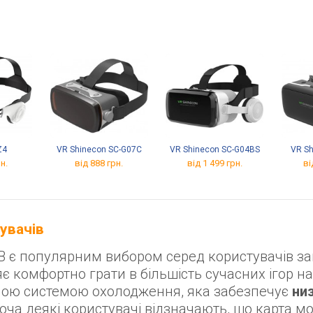
→
Z4
VR Shinecon SC-G07C
VR Shinecon SC-G04BS
VR Sh
н.
від 888 грн.
від 1 499 грн.
ві
тувачів
3GB є популярним вибором серед користувачів з
яє комфортно грати в більшість сучасних ігор н
ою системою охолодження, яка забезпечує
низ
оча деякі користувачі відзначають, що карта м