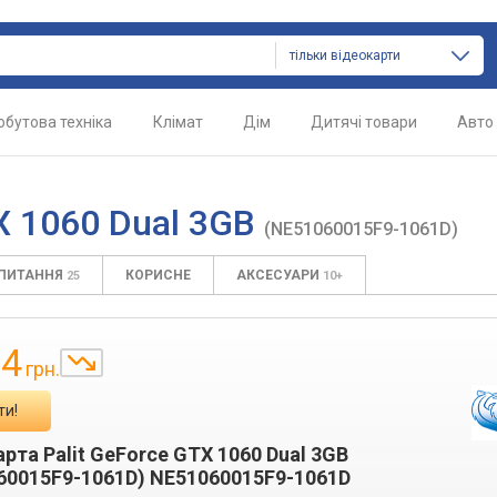
тільки відеокарти
обутова техніка
Клімат
Дім
Дитячі товари
Авто
TX 1060 Dual 3GB
(NE51060015F9-1061D)
АПИТАННЯ
КОРИСНЕ
АКСЕСУАРИ
25
10+
24
грн.
ти!
рта Palit GeForce GTX 1060 Dual 3GB
60015F9-1061D) NE51060015F9-1061D