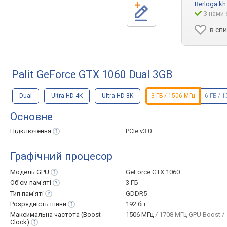
Berloga.kh
З нами 
в сп
Palit GeForce GTX 1060 Dual 3GB
Dual
Ultra HD 4K
Ultra HD 8K
3 ГБ / 1506 МГц
6 ГБ / 
Основне
Підключення
PCIe v3.0
Графічний процесор
Модель
GPU
GeForce GTX 1060
Об'єм
пам'яті
3 ГБ
Тип
пам’яті
GDDR5
Розрядність
шини
192 біт
Максимальна частота (Boost
1506 МГц
/ 1708 МГц GPU Boost /
Clock)