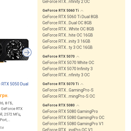
GeForce RTX…nfinity 2 OC
GeForce RTX 5060
Ti
GeForce RTX 5060 Ti Dual 8GB
GeForce RTX…Dual OC 8GB
GeForce RTX…White OC 8GB
GeForce RTX…hite OC 16GB
GeForce RTX…inity 3 16GB
GeForce RTX…ty 3 OC 16GB
GeForce RTX
5070
GeForce RTX 5070 White OC
GeForce RTX 5070 Infinity 3
GeForce RTX…nfinity 3 OC
e RTX 5050 Dual
Palit GeForce RTX 3060 Ti
Palit GeForce RTX 5
GeForce RTX 5070
Ti
Dual OC V1 LHR
OC
GeForce RTX…GamingPro-S
грн.
від 13 999 грн.
від 23 063 грн.
GeForce RTX…mingPro-S OC
6, 8 ГБ,
пам'ять GDDR6, 8 ГБ,
пам'ять GDDR7, 8 ГБ,
GeForce RTX
5080
, GeForce RTX
14000 Мбіт/с, GeForce RTX
28000 Мбіт/с, GeForc
GeForce RTX 5080 GamingPro
ll, 2572 МГц,
3060 Ti, Ampere, 1695 МГц,
5060, Blackwell, 2535 
GeForce RTX 5080 GamingPro OC
Port,
LHR, HDMI, DisplayPort,
HDMI, DisplayPort,
GeForce RTX 5080 GamingPro V1
, 8 pin, 130 Вт
підсвічування, 8 pin, 200 Вт
підсвічування, 8 pin, 
яти
порівняти
порівняти
GeForce RTX…ingPro OC V1