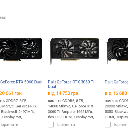
лиці
→
t GeForce RTX 5060 Dual
Palit GeForce RTX 3060 Ti
Palit GeForc
Dual
20 061 грн.
від 14 750 грн.
від 16 680 
ять GDDR7, 8 ГБ,
пам'ять GDDR6, 8 ГБ,
пам'ять GDDR
0 Мбіт/с, GeForce RTX
14000 Мбіт/с, GeForce RTX
20000 Мбіт/с
 Blackwell, 2497 МГц,
3060 Ti, Ampere, 1665 МГц,
5050, Blackwe
 DisplayPort,
без LHR, HDMI, DisplayPort,
HDMI, Display
ічування, 8 pin, 145 Вт
підсвічування, 8 pin, 200 Вт
підсвічування
порівняти
порівняти
порівн