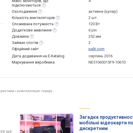
Макс. моніторів, що
4
підключаються
Охолодження
активне (кулер)
Кількість
вентиляторів
2 шт.
Споживана
потужність
120 Вт
Додаткове
живлення
6 pin
Довжина
252 мм
Займає
слотів
2
Офіційний сайт
palit.com
Дата додавання на E-Katalog
серпень 2016
Маркування виробника
NE51060015F9-1061D
ристики і комплектацію товару
Загадка продуктивност
мобільні відеокарти 
дискретним
все ще