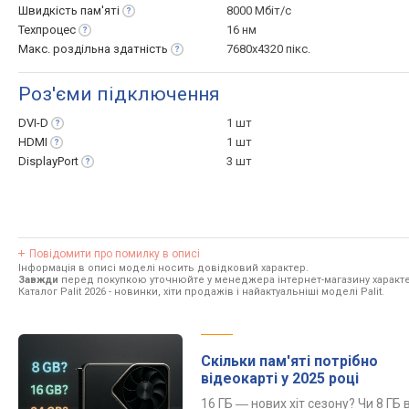
Швидкість
пам'яті
8000 Мбіт/с
Техпроцес
16 нм
Макс. роздільна
здатність
7680x4320 пікс.
Роз'єми підключення
DVI-D
1 шт
HDMI
1 шт
DisplayPort
3 шт
Повідомити про помилку в описі
Інформація в описі моделі носить довідковий характер.
Завжди
перед покупкою уточнюйте у менеджера інтернет-магазину характе
Каталог Palit 2026
- новинки, хіти продажів і найактуальніші моделі Palit.
Скільки пам'яті потрібно
відеокарті у 2025 році
16 ГБ ― нових хіт сезону? Чи 8 ГБ 