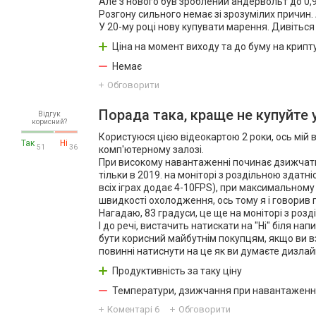
Але з нового був зроблений андервольт до 0,9 
Розгону сильного немає зі зрозумілих причин.
У 20-му році нову купувати марення. Дивіться
Ціна на момент виходу та до буму на крипту
Немає
Обговорити
Порада така, краще не купуйте 
Відгук
корисний?
Користуюся цією відеокартою 2 роки, ось мій в
Так
Ні
51
36
комп'ютерному залозі.
При високому навантаженні починає дзижчати, 
тільки в 2019. на моніторі з роздільною здатн
всіх іграх додає 4-10FPS), при максимальному
швидкості охолодження, ось тому я і говорив п
Нагадаю, 83 градуси, це ще на моніторі з розд
І до речі, вистачить натискати на "Ні" біля н
бути корисний майбутнім покупцям, якщо ви вз
повинні натиснути на це як ви думаєте дизлайк
Продуктивність за таку ціну
Температури, дзижчання при навантаженні
Коментарі
6
Обговорити