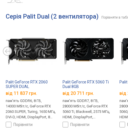
Серія Palit Dual (2 вентилятора)
Порівняти в таб
Palit GeForce RTX 2060
Palit GeForce RTX 5060 Ti
Pali
SUPER DUAL
Dual 8GB
від 11 837 грн.
від 20 711 грн.
від 
пам'ять GDDR6, 8 ГБ,
пам'ять GDDR7, 8 ГБ,
пам'
14000 Мбіт/с, GeForce RTX
28000 Мбіт/с, GeForce RTX
2800
2060 SUPER, Turing, 1650 МГц,
5060 Ti, Blackwell, 2573 МГц,
5060,
DVI-D, HDMI, DisplayPort, 8
HDMI, DisplayPort,
HDMI,
pin, 175 Вт
підсвічування, 8 pin, 180 Вт
підсв
порівняти
порівняти