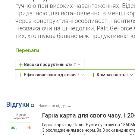
гучною при високих навантаженнях. Віде
придатною для встановлення в менші кор
через конструктивні особливості, і вент
Незважаючи на ці недоліки, Palit GeForc
тих, хто шукає баланс між продуктивніст
Переваги
Висока продуктивність
7
Ефективне охолодження
Компактність
5
1
Відгуки
→
52
Написати відгук
Гарна карта для свого часу. І 2
Відгук
корисний?
Гарна карта від Паліт. Бустит у стоку на 1860М
Так
Ні
1
0
З охолодженням все норм. За 3 роки видик ста