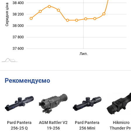
38 400
Середня ціна
38 200
37 600
38 000
37 800
37 600
Черв.
Серп.
Трав.
Вер.
Лип.
L
Рекомендуємо
Pard Pantera
AGM Rattler V2
Pard Pantera
Hikmicro
256-25 Q
19-256
256 Mini
Thunder Pr