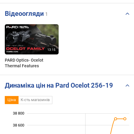
Відеоогляди
1
PARD Optics- Ocelot
Thermal Features
Динаміка цін на Pard Ocelot 256-19
Ціна
К-сть магазинів
38 800
 200
 400
 000
38 600