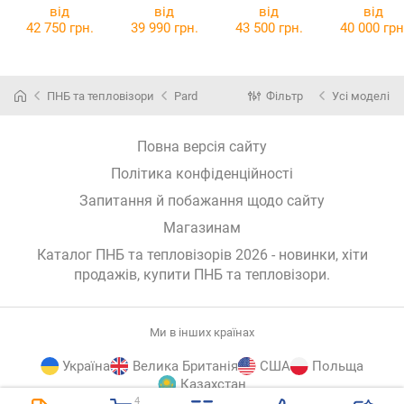
TE25
від
від
від
від
42 750 грн.
39 990 грн.
43 500 грн.
40 000 грн
ПНБ та тепловізори
Pard
Фільтр
Усі моделі
Повна версія сайту
Політика конфіденційності
Запитання й побажання щодо сайту
Магазинам
Каталог ПНБ та тепловізорів 2026 - новинки, хіти
продажів,
купити ПНБ та тепловізори
.
Ми в інших країнах
Україна
Велика Британія
США
Польща
Казахстан
4