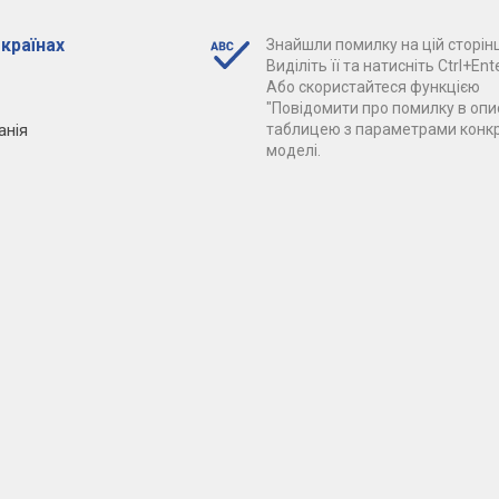
 країнах
Знайшли помилку на цій сторінц
Виділіть її та натисніть Ctrl+Ente
Або скористайтеся функцією
"Повідомити про помилку в опис
анія
таблицею з параметрами конк
моделі.