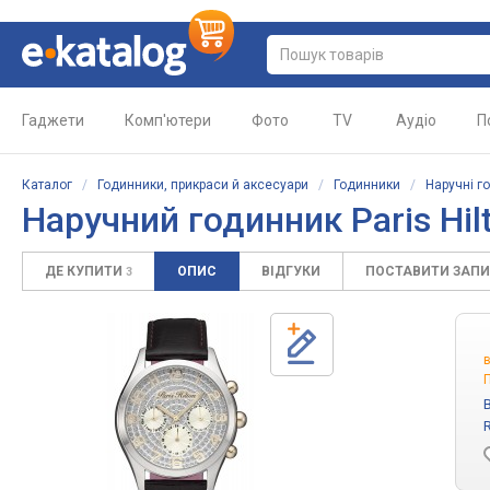
Гаджети
Комп'ютери
Фото
TV
Аудіо
П
Каталог
/
Годинники, прикраси й аксесуари
/
Годинники
/
Наручні г
Наручний годинник Paris Hi
ДЕ КУПИТИ
ОПИС
ВІДГУКИ
ПОСТАВИТИ ЗАП
3
П