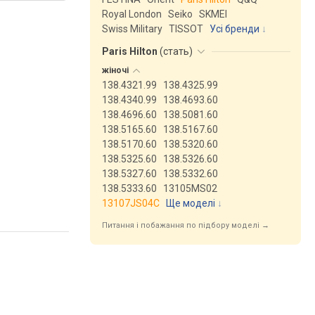
Royal London
Seiko
SKMEI
Swiss Military
TISSOT
Усі бренди
Paris Hilton
(
стать
)
жіночі
138.4321.99
138.4325.99
138.4340.99
138.4693.60
138.4696.60
138.5081.60
138.5165.60
138.5167.60
138.5170.60
138.5320.60
138.5325.60
138.5326.60
138.5327.60
138.5332.60
138.5333.60
13105MS02
13107JS04C
Ще моделі
↓
Питання і побажання по підбору моделі →