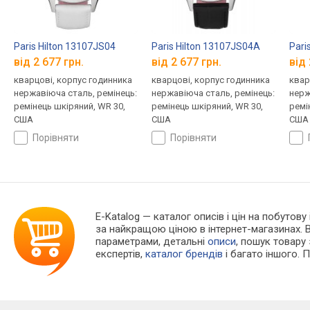
Paris Hilton 13107JS04
Paris Hilton 13107JS04A
Pari
від 2 677 грн.
від 2 677 грн.
від 
кварцові, корпус годинника
кварцові, корпус годинника
квар
нержавіюча сталь, ремінець:
нержавіюча сталь, ремінець:
нерж
ремінець шкіряний, WR 30,
ремінець шкіряний, WR 30,
ремі
США
США
США
порівняти
порівняти
E-Katalog
— каталог описів і цін на побутову
за найкращою ціною в інтернет-магазинах. 
параметрами, детальні
описи
, пошук товару
експертів,
каталог брендів
і багато іншого. 