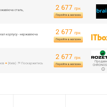
2 677
грн.
ержавіюча сталь,
Перейти в магазин
2 677
грн.
еріал корпусу - нержавіюча
Перейти в магазин
2 677
грн.
Продаве
ків
(Київ)
Поскаржитись
Перейти в магазин
CHRONO