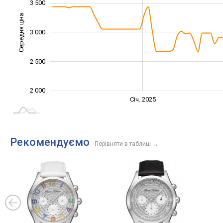
3 500
Середня ціна
3 000
2 200
2 500
2 000
Січ. 2027
Лип.
Січ. 2025
L
Рекомендуємо
Порівняти в таблиці
→