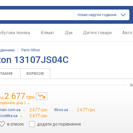
тільки наручні годинники
обутова техніка
Клімат
Дім
Дитячі товари
Авто
одинники
/
Paris Hilton
lton 13107JS04C
ИТАННЯ
КОРИСНЕ
Я
2 677
грн.
від
орівняти ціни
→
3
Brain.com.ua
→
2 677 грн.
Itbox.ua
→
2 677 грн.
Rozetka.ua
→
2 677 грн.
в список
додати до порівняння