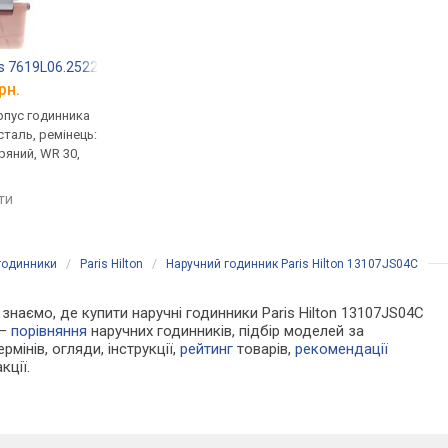
s 7619L06.2522
Hush Puppies 7619L08.2522
Hush Puppies 7619L
рн.
від 2 427 грн.
від 2 427 грн.
рпус годинника
кварцові, корпус годинника
кварцові, корпус го
таль, ремінець:
нержавіюча сталь, ремінець:
нержавіюча сталь, р
ряний, WR 30,
ремінець шкіряний, WR 30,
ремінець шкіряний, W
США
США
яти
порівняти
порівняти
годинники
/
Paris Hilton
/
Наручний годинник Paris Hilton 13107JS04C
и знаємо, де купити наручні годинники Paris Hilton 13107JS04C
 —
порівняння
наручних годинників, підбір моделей за
рмінів, огляди, інструкції,
рейтинг
товарів,
рекомендації
кції.