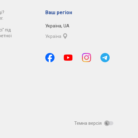
Ваш регіон
і?
r.
Україна
,
UA
і" під
ретної
Україна
Темна версія