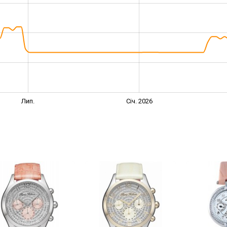
Лип.
Січ. 2026