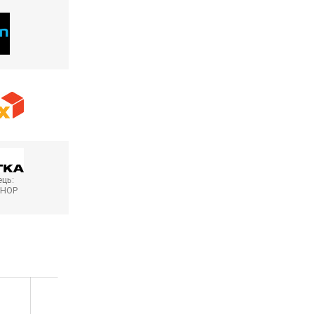
ць:
SHOP