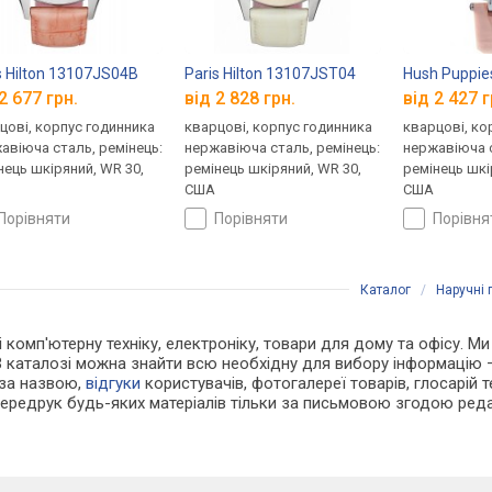
s Hilton 13107JS04B
Paris Hilton 13107JST04
Hush Puppie
2 677 грн.
від 2 828 грн.
від 2 427 г
цові, корпус годинника
кварцові, корпус годинника
кварцові, ко
авіюча сталь, ремінець:
нержавіюча сталь, ремінець:
нержавіюча с
нець шкіряний, WR 30,
ремінець шкіряний, WR 30,
ремінець шкі
США
США
порівняти
порівняти
порівн
Каталог
/
Наручні 
 і комп'ютерну техніку, електроніку, товари для дому та офісу. М
В каталозі можна знайти всю необхідну для вибору інформацію
 за назвою,
відгуки
користувачів, фотогалереї товарів, глосарій те
Передрук будь-яких матеріалів тільки за письмовою згодою реда