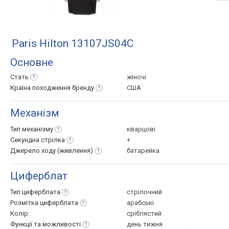
Paris Hilton 13107JS04C
Основне
Стать
жіночі
Країна походження
бренду
США
Механізм
Тип
механізму
кварцові
Секундна
стрілка
+
Джерело ходу
(живлення)
батарейка
Циферблат
Тип
циферблата
стрілочний
Розмітка
циферблата
арабські
Колір
сріблястий
Функції та
можливості
день тижня