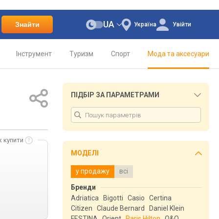
UA
Знайти
Україна
Увійти
Інструмент
Туризм
Спорт
Мода та аксесуари
ПІДБІР ЗА ПАРАМЕТРАМИ
к купити
МОДЕЛІ
у продажу
всі
Бренди
Adriatica
Bigotti
Casio
Certina
Citizen
Claude Bernard
Daniel Klein
FESTINA
Orient
Paris Hilton
Q&Q