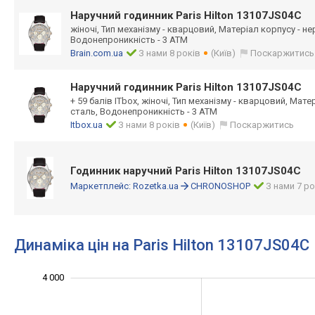
Наручний годинник Paris Hilton 13107JS04C
жіночі, Тип механізму - кварцовий, Матеріал корпусу - н
Водонепроникність - 3 АТМ
Brain.com.ua
З нами 8 років
(Київ)
Поскаржитись
Наручний годинник Paris Hilton 13107JS04C
+ 59 балів ITbox, жіночі, Тип механізму - кварцовий, Мат
сталь, Водонепроникність - 3 АТМ
Itbox.ua
З нами 8 років
(Київ)
Поскаржитись
Годинник наручний Paris Hilton 13107JS04C
Маркетплейс:
Rozetka.ua
CHRONOSHOP
З нами 7 ро
Динаміка цін на Paris Hilton 13107JS04C
1 800
2 200
2 400
4 500
1 500
1 000
4 000