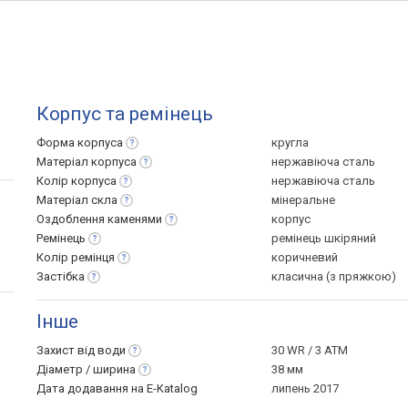
Корпус та ремінець
Форма
корпуса
кругла
Матеріал
корпуса
нержавіюча сталь
Колір
корпуса
нержавіюча сталь
Матеріал
скла
мінеральне
Оздоблення
каменями
корпус
Ремінець
ремінець шкіряний
Колір
ремінця
коричневий
Застібка
класична (з пряжкою)
Інше
Захист від
води
30 WR / 3 ATM
Діаметр /
ширина
38 мм
Дата додавання на E-Katalog
липень 2017