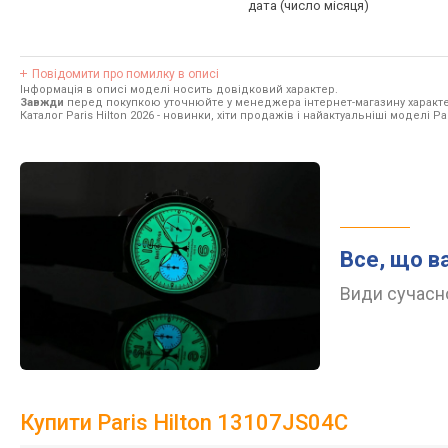
дата (число місяця)
Повідомити про помилку в описі
Інформація в описі моделі носить довідковий характер.
Завжди
перед покупкою уточнюйте у менеджера інтернет-магазину характе
Каталог Paris Hilton 2026
- новинки, хіти продажів і найактуальніші моделі Pari
Все, що в
Види сучасно
Купити Paris Hilton 13107JS04C