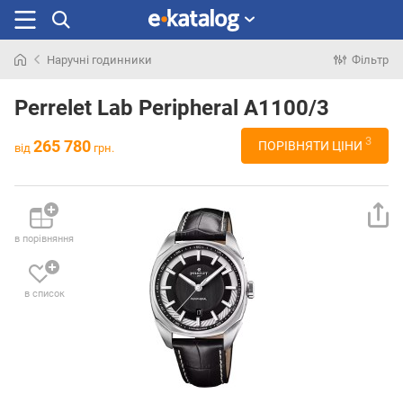
Наручні годинники
Фільтр
Шукали
раніше
Perrelet Lab Peripheral A1100/3
3
265 780
ПОРІВНЯТИ ЦІНИ
від
грн.
в порівняння
в список