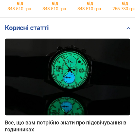
A1101/C
A1101/D
A1101/E
A1100/3
від
від
від
від
348 510 грн.
348 510 грн.
348 510 грн.
265 780 гр
Корисні статті
Все, що вам потрібно знати про підсвічування в
годинниках