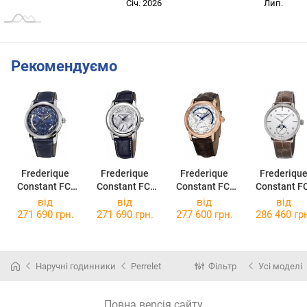
Січ. 2027
Лип.
Січ. 2026
Лип.
L
Рекомендуємо
Frederique
Frederique
Frederique
Frederiqu
Constant FC-
Constant FC-
Constant FC-
Constant F
718NWM4H6
718WM4H6
718WM4H4
703SD3SD
від
від
від
від
271 690 грн.
271 690 грн.
277 600 грн.
286 460 гр
Наручні годинники
Perrelet
Фільтр
Усі моделі
Повна версія сайту