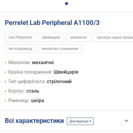
Perrelet Lab Peripheral A1100/3
Lab Peripheral
Швейцарія
механічні
прозора задня криш
автопідзавод
механізм з каменями
Механізм:
механічні
Країна походження:
Швейцарія
Тип циферблата:
стрілочний
Корпус:
сталь
Ремінець:
шкіра
Всі характеристики
Докладніше