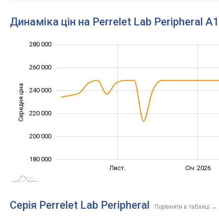
Динаміка цін на Perrelet Lab Peripheral 
280 000
140 000
160 000
300 000
260 000
Середня ціна
240 000
180 000
220 000
200 000
180 000
Вер.
Вер.
Лист.
Січ. 2026
L
Серія Perrelet Lab Peripheral
Порівняти в таблиці
→