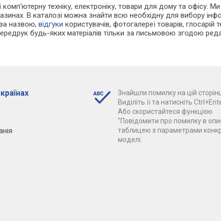
і комп'ютерну техніку, електроніку, товари для дому та офісу. Ми
азинах. В каталозі можна знайти всю необхідну для вибору ін
 за назвою,
відгуки
користувачів, фотогалереї товарів, глосарій те
Передрук будь-яких матеріалів тільки за письмовою згодою реда
 країнах
Знайшли помилку на цій сторінц
Виділіть її та натисніть Ctrl+Ente
Або скористайтеся функцією
"Повідомити про помилку в опис
анія
таблицею з параметрами конк
моделі.