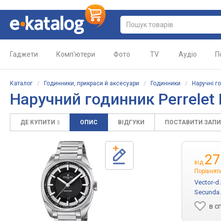
Гаджети
Комп'ютери
Фото
TV
Аудіо
П
Каталог
/
Годинники, прикраси й аксесуари
/
Годинники
/
Наручні г
Наручний годинник
Perrelet
ДЕ КУПИТИ
ОПИС
ВІДГУКИ
ПОСТАВИТИ ЗАП
3
27
від
Порівняти
Vector-d
Secunda
в с