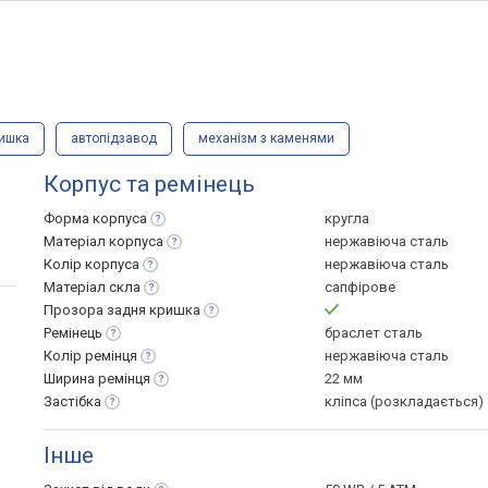
ришка
автопідзавод
механізм з каменями
Корпус та ремінець
Форма
корпуса
кругла
Матеріал
корпуса
нержавіюча сталь
Колір
корпуса
нержавіюча сталь
Матеріал
скла
сапфірове
Прозора задня
кришка
Ремінець
браслет сталь
Колір
ремінця
нержавіюча сталь
Ширина
ремінця
22 мм
Застібка
кліпса (розкладається)
Інше