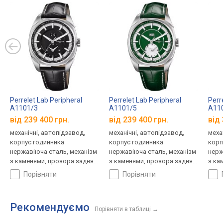
Perrelet Lab Peripheral
Perrelet Lab Peripheral
Perr
A1101/3
A1101/5
A11
від 239 400 грн.
від 239 400 грн.
від 
механічні, автопідзавод,
механічні, автопідзавод,
меха
корпус годинника
корпус годинника
корп
нержавіюча сталь, механізм
нержавіюча сталь, механізм
нерж
з каменями, прозора задня
з каменями, прозора задня
з ка
кришка, світовий час,
кришка, світовий час,
криш
порівняти
порівняти
ремінець: ремінець
ремінець: ремінець
ремі
шкіряний, Швейцарія
шкіряний, Швейцарія
шкір
Рекомендуємо
Порівняти в таблиці
→