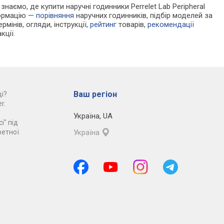
 знаємо, де купити наручні годинники Perrelet Lab Peripheral
формацію —
порівняння
наручних годинників, підбір моделей за
рмінів, огляди, інструкції,
рейтинг
товарів,
рекомендації
кції.
Ваш регіон
і?
r.
Україна
,
UA
і" під
ретної
Україна