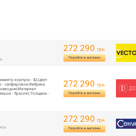
272 290
грн.
Перейти в магазин
сь
иаметр корпуса - 42;Цвет
272 290
ло - сапфировое;Фабрика
грн.
одзаводом;Материал
мешок - браслет;Толщина -
Перейти в магазин
272 290
грн.
ись
Перейти в магазин