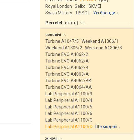
Royal London
Seiko
SKMEI
Swiss Military
TISSOT
Усі бренди
Perrelet
(
стать
)
чоловічі
Turbine A1047/5
Weekend A1306/1
Weekend A1306/2
Weekend A1306/3
Turbine EVO A4062/2
Turbine EVO A4062/A
Turbine EVO A4062/B
Turbine EVO A4063/A
Turbine EVO A4062/BB
Turbine EVO A4064/AA
Lab Peripheral A1100/3
Lab Peripheral A1100/4
Lab Peripheral A1100/5
Lab Peripheral A1100/6
Lab Peripheral A1100/C
Lab Peripheral A1100/D
Ще моделі
↓
жіночі