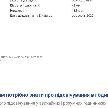
Захист від
води
50 WR / 5 ATM
Діаметр /
ширина
42 мм
Товщина
13.3 мм
Дата додавання на E-Katalog
вересень 2025
ристики і комплектацію товару
et.
ам потрібно знати про підсвічування в год
го підсвічування у звичайних і розумних годинниках