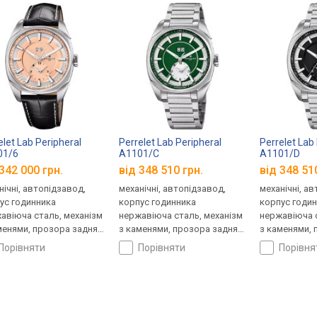
elet Lab Peripheral
Perrelet Lab Peripheral
Perrelet Lab
01/6
A1101/C
A1101/D
342 000 грн.
від 348 510 грн.
від 348 51
нічні, автопідзавод,
механічні, автопідзавод,
механічні, а
ус годинника
корпус годинника
корпус годи
авіюча сталь, механізм
нержавіюча сталь, механізм
нержавіюча с
менями, прозора задня
з каменями, прозора задня
з каменями, 
ка, світовий час,
кришка, світовий час,
кришка, світ
порівняти
порівняти
порівн
нець: ремінець
ремінець: браслет сталь,
ремінець: бр
яний, Швейцарія
Швейцарія
Швейцарія