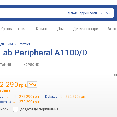
тільки наручні годинники
обутова техніка
Клімат
Дім
Дитячі товари
Авто
одинники
/
Perrelet
 Lab Peripheral A1100/D
ИТАННЯ
КОРИСНЕ
Я
2 290
грн.
 ціни
→
3
.ua
→
272 290 грн.
Deka.ua
→
272 290 грн.
.com.ua
→
272 290 грн.
писок
додати до порівняння