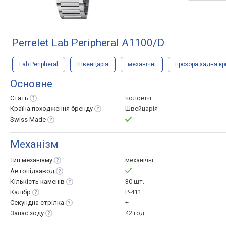
Perrelet Lab Peripheral A1100/D
Lab Peripheral
Швейцарія
механічні
прозора задня к
Основне
Стать
чоловічі
Країна походження
бренду
Швейцарія
Swiss
Made
Механізм
Тип
механізму
механічні
Автопідзавод
Кількість
каменів
30 шт.
Калібр
P-411
Секундна
стрілка
+
Запас
ходу
42 год