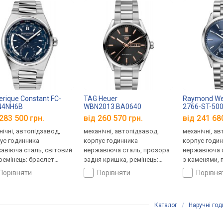
erique Constant FC-
TAG Heuer
Raymond Wei
N4NH6B
WBN2013.BA0640
2766-ST-50
283 500 грн.
від 260 570 грн.
від 241 68
нічні, автопідзавод,
механічні, автопідзавод,
механічні, а
ус годинника
корпус годинника
корпус годи
авіюча сталь, світовий
нержавіюча сталь, прозора
нержавіюча с
 ремінець: браслет
задня кришка, ремінець:
з каменями, 
ь, WR 50, Швейцарія
браслет сталь, WR 200,
кришка, фази
порівняти
порівняти
порівн
Швейцарія
ремінець: бр
100, Швейцар
Каталог
/
Наручні го