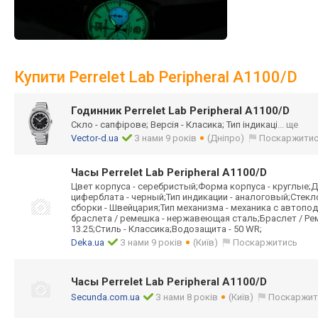
Купити Perrelet Lab Peripheral A1100/D
Годинник Perrelet Lab Peripheral A1100/D
Скло - сапфірове; Версія - Класика; Тип індикаці
... ще
Vector-d.ua
З нами 9 років
(Дніпро)
Поскаржити
Часы Perrelet Lab Peripheral A1100/D
Цвет корпуса - серебристый;Форма корпуса - круглые;Д
циферблата - черный;Тип индикации - аналоговый;Стек
сборки - Швейцария;Тип механизма - механика с автоп
браслета / ремешка - нержавеющая сталь;Браслет / Ре
13.25;Стиль - Классика;Водозащита - 50 WR;
Deka.ua
З нами 9 років
(Київ)
Поскаржитись
Часы Perrelet Lab Peripheral A1100/D
Secunda.com.ua
З нами 8 років
(Київ)
Поскаржит