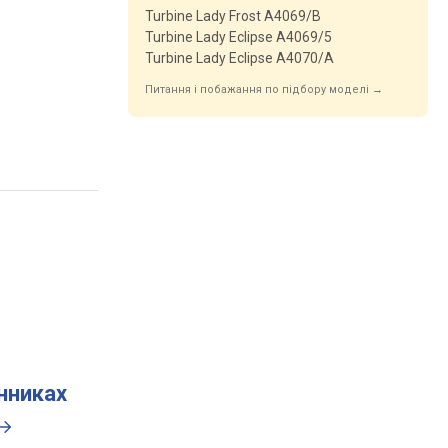
Turbine Lady Frost A4069/B
Turbine Lady Eclipse A4069/5
Turbine Lady Eclipse A4070/A
Питання і побажання по підбору моделі →
инниках