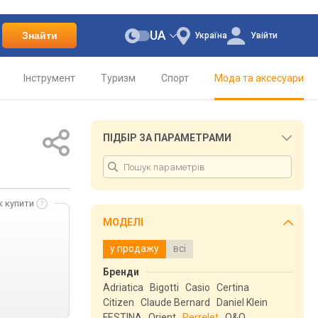
UA
Знайти
Україна
Увійти
Інструмент
Туризм
Спорт
Мода та аксесуари
ПІДБІР ЗА ПАРАМЕТРАМИ
к купити
МОДЕЛІ
у продажу
всі
Бренди
Adriatica
Bigotti
Casio
Certina
Citizen
Claude Bernard
Daniel Klein
FESTINA
Orient
Perrelet
Q&Q