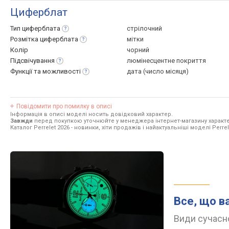
Циферблат
Тип
циферблата
стрілочний
Розмітка
циферблата
мітки
Колір
чорний
Підсвічування
люмінесцентне покриття
Функції та
можливості
дата (число місяця)
Повідомити про помилку в описі
Інформація в описі моделі носить довідковий характер.
Завжди
перед покупкою уточнюйте у менеджера інтернет-магазину характе
Каталог Perrelet 2026
- новинки, хіти продажів і найактуальніші моделі Perrel
Все, що в
Види сучасно