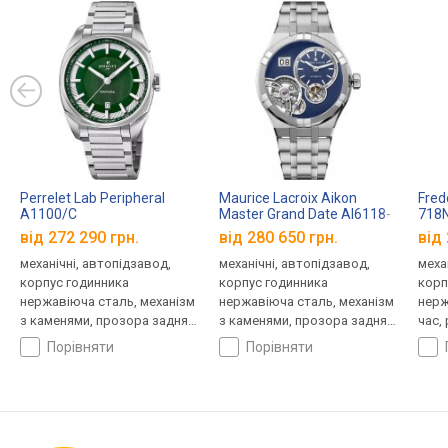
Perrelet Lab Peripheral
Maurice Lacroix Aikon
Fred
A1100/C
Master Grand Date AI6118-
718
SS00E-430-C
від 272 290 грн.
від 280 650 грн.
від 
механічні, автопідзавод,
механічні, автопідзавод,
меха
корпус годинника
корпус годинника
корп
нержавіюча сталь, механізм
нержавіюча сталь, механізм
нерж
з каменями, прозора задня
з каменями, прозора задня
час,
кришка, ремінець: браслет
кришка, ремінець: браслет
стал
порівняти
порівняти
сталь, Швейцарія
сталь, WR 100, Швейцарія