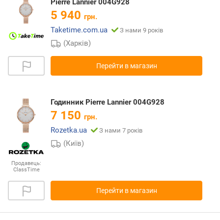
Pierre Lannier 004G928
5 940
грн.
Taketime.com.ua
З нами 9 років
(Харків)
Перейти в магазин
Годинник Pierre Lannier 004G928
7 150
грн.
Rozetka.ua
З нами 7 років
(Київ)
Продавець:
ClassTime
Перейти в магазин