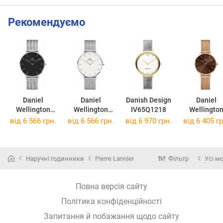
Рекомендуємо
Daniel
Daniel
Danish Design
Daniel
Wellington
Wellington
IV65Q1218
Wellingto
DW00100304
DW00100306
DW0010047
від 6 566 грн.
від 6 566 грн.
від 6 970 грн.
від 6 405 гр
Наручні годинники
Pierre Lannier
Фільтр
Усі м
Повна версія сайту
Політика конфіденційності
Запитання й побажання щодо сайту