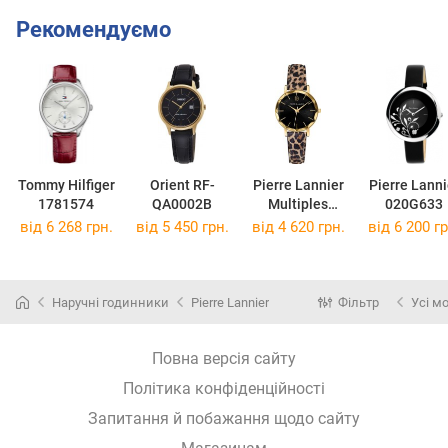
Рекомендуємо
Tommy Hilfiger
Orient RF-
Pierre Lannier
Pierre Lanni
1781574
QA0002B
Multiples
020G633
010P539
від 6 268 грн.
від 5 450 грн.
від 4 620 грн.
від 6 200 гр
Наручні годинники
Pierre Lannier
Фільтр
Усі м
Повна версія сайту
Політика конфіденційності
Запитання й побажання щодо сайту