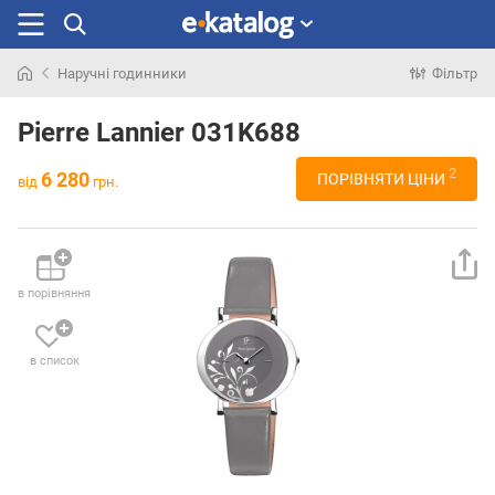
Наручні годинники
Фільтр
Шукали
раніше
Pierre Lannier 031K688
2
6 280
ПОРІВНЯТИ ЦІНИ
від
грн.
в порівняння
в список