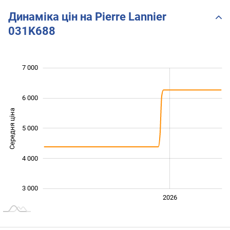
Динаміка цін на Pierre Lannier
031K688
 000
 500
 500
 500
 000
 000
7 000
6 000
Середня ціна
5 000
3 000
4 000
3 000
2024
2025
2028
2026
L