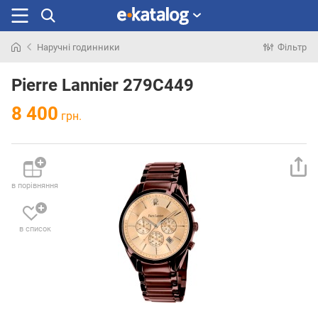
Наручні годинники
Фільтр
Шукали
раніше
Pierre Lannier 279C449
8 400
грн.
в порівняння
в список