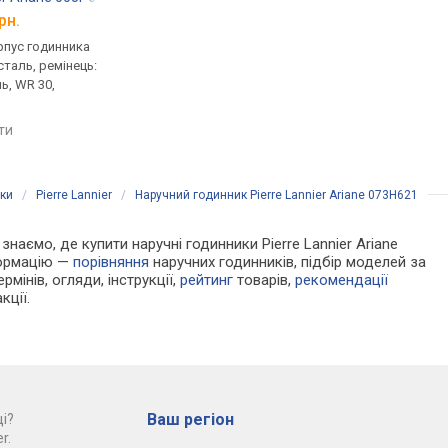
рн.
від 5 397 грн.
від 8 260 грн.
рпус годинника
ультратонкі, кварцові,
кварцові, корпус го
таль, ремінець:
корпус годинника
нержавіюча сталь, р
ь, WR 30,
нержавіюча сталь, ремінець:
ремінець шкіряний, W
ремінець шкіряний, WR 30,
Франція
Франція
яти
порівняти
порівняти
ики
/
Pierre Lannier
/
Наручний годинник Pierre Lannier Ariane 073H621
 знаємо, де купити наручні годинники Pierre Lannier Ariane
формацію —
порівняння
наручних годинників, підбір моделей за
рмінів, огляди, інструкції,
рейтинг
товарів,
рекомендації
кції.
Ваш регіон
і?
r.