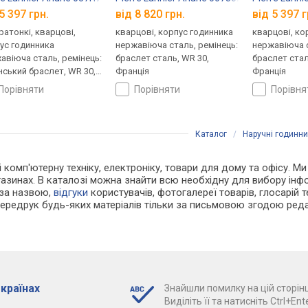
5 397 грн.
від 8 820 грн.
від 5 397 г
ратонкі, кварцові,
кварцові, корпус годинника
кварцові, ко
ус годинника
нержавіюча сталь, ремінець:
нержавіюча с
авіюча сталь, ремінець:
браслет сталь, WR 30,
браслет стал
нський браслет, WR 30,
Франція
Франція
ція
порівняти
порівняти
порівн
Каталог
/
Наручні годинн
і комп'ютерну техніку, електроніку, товари для дому та офісу. Ми
азинах. В каталозі можна знайти всю необхідну для вибору ін
 за назвою,
відгуки
користувачів, фотогалереї товарів, глосарій те
Передрук будь-яких матеріалів тільки за письмовою згодою реда
 країнах
Знайшли помилку на цій сторінц
Виділіть її та натисніть Ctrl+Ente