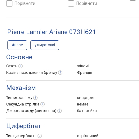
Швеція
Швеція
порівняти
порівняти
Pierre Lannier Ariane 073H621
Ariane
ультратонкі
Основне
Стать
жіночі
Країна походження
бренду
Франція
Механізм
Тип
механізму
кварцові
Секундна
стрілка
немає
Джерело ходу
(живлення)
батарейка
Циферблат
Тип
циферблата
стрілочний