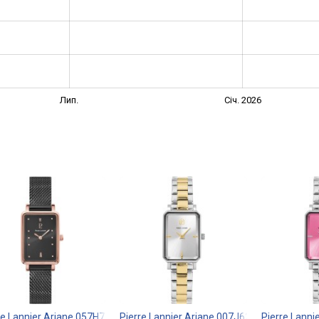
Лип.
Січ. 2026
re Lannier Ariane 057H739
Pierre Lannier Ariane 007J621
Pierre Lanni