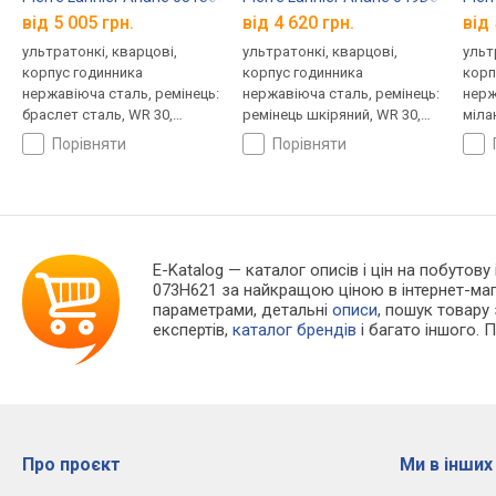
від 5 005 грн.
від 4 620 грн.
від 
ультратонкі, кварцові,
ультратонкі, кварцові,
ульт
корпус годинника
корпус годинника
корп
нержавіюча сталь, ремінець:
нержавіюча сталь, ремінець:
нерж
браслет сталь, WR 30,
ремінець шкіряний, WR 30,
міла
Франція
Франція
Фран
порівняти
порівняти
E-Katalog
— каталог описів і цін на побутову 
073H621 за найкращою ціною в інтернет-маг
параметрами, детальні
описи
, пошук товару
експертів,
каталог брендів
і багато іншого. 
Про проєкт
Ми в інших