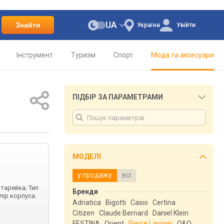
UA
Знайти
Україна
Увійти
Інструмент
Туризм
Спорт
Мода та аксесуари
ПІДБІР ЗА ПАРАМЕТРАМИ
МОДЕЛІ
у продажу
всі
атарейка; Тип
Бренди
лір корпуса:
Adriatica
Bigotti
Casio
Certina
Citizen
Claude Bernard
Daniel Klein
FESTINA
Orient
Pierre Lannier
Q&Q