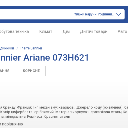
тільки наручні годинники
обутова техніка
Клімат
Дім
Дитячі товари
Авто
одинники
/
Pierre Lannier
annier Ariane 073H621
ТАННЯ
КОРИСНЕ
ня бренду: Франція; Тип механізму: кварцові; Джерело ходу (живлення): б
 Колір циферблата: сріблястий; Матеріал корпуса: нержавіюча сталь; Ко
а: мінеральне; Ремінець: браслет сталь
о порівняння