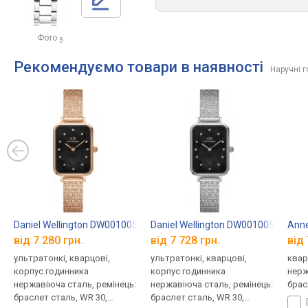
Фото
3
Рекомендуємо товари в наявності
Наручні г
Daniel Wellington DW00100579
Daniel Wellington DW00100581
Anne
від 7 280 грн.
від 7 728 грн.
від 
ультратонкі, кварцові,
ультратонкі, кварцові,
квар
корпус годинника
корпус годинника
нерж
нержавіюча сталь, ремінець:
нержавіюча сталь, ремінець:
брас
браслет сталь, WR 30,
браслет сталь, WR 30,