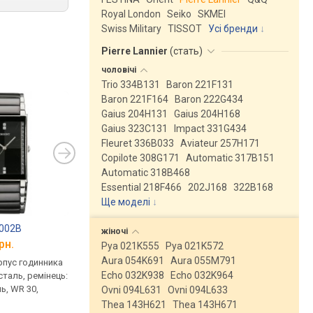
Royal London
Seiko
SKMEI
Swiss Military
TISSOT
Усі бренди
Pierre Lannier
(
стать
)
чоловічі
Trio 334B131
Baron 221F131
Baron 221F164
Baron 222G434
Gaius 204H131
Gaius 204H168
Gaius 323C131
Impact 331G434
Fleuret 336B033
Aviateur 257H171
Copilote 308G171
Automatic 317B151
Automatic 318B468
Essential 218F466
202J168
322B168
Ще моделі
↓
A002B
жіночі
рн.
Pya 021K555
Pya 021K572
Aura 054K691
Aura 055M791
рпус годинника
Echo 032K938
Echo 032K964
таль, ремінець:
ь, WR 30,
Ovni 094L631
Ovni 094L633
Thea 143H621
Thea 143H671