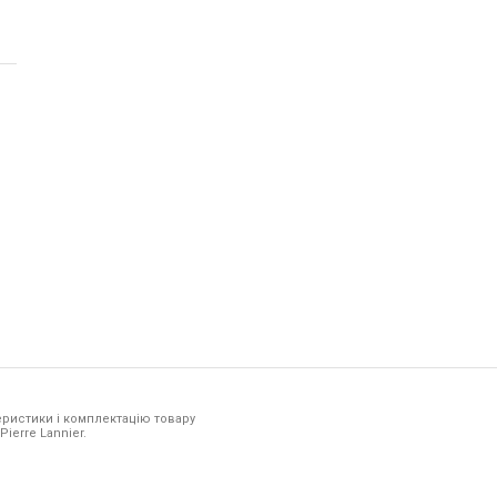
ристики і комплектацію товару
ierre Lannier.