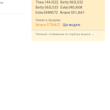
Thea 144J522
Betty 065L532
яти
Betty 065L533
Eolia 040J608
Eolia 044N572
Ariane 051J661
Немає в продажу
Ariane 073H621
Ще моделі
↓
Питання і побажання по підбору моделі →