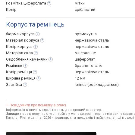
Розмітка
циферблата
мітки
Колір
сріблястий
Корпус та ремінець
Форма
корпуса
прямокутна
Матеріал
корпуса
нержавіюча сталь
Колір
корпуса
нержавіюча сталь
Матеріал
скла
мінеральне
Оздоблення
каменями
циферблат
Ремінець
браслет сталь
Колір
ремінця
нержавіюча сталь
Ширина
ремінця
12 мм
Застібка
кліпса (розкладається)
Повідомити про помилку в описі
Інформація в описі моделі носить довідковий характер.
Завжди
перед покупкою уточнюйте у менеджера інтернет-магазину характе
Каталог Pierre Lannier 2026
- новинки, хіти продажів і найактуальніші моделі P