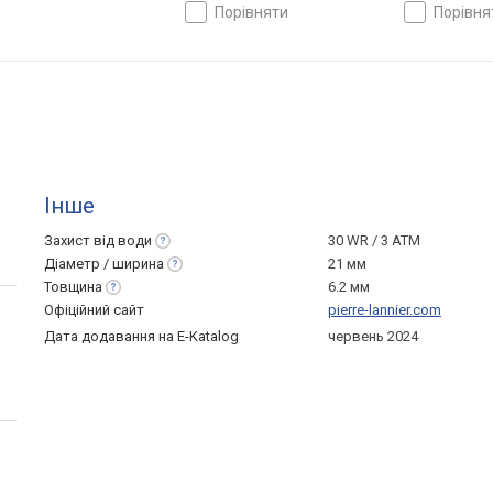
порівняти
порівн
Інше
Захист від
води
30 WR / 3 ATM
Діаметр /
ширина
21 мм
Товщина
6.2 мм
Офіційний сайт
pierre-lannier.com
Дата додавання на E-Katalog
червень 2024