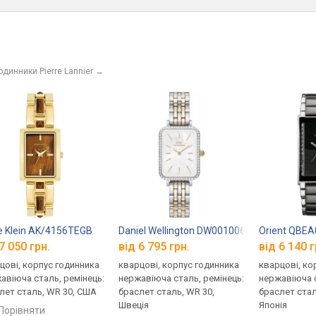
одинники Pierre Lannier
→
 Klein AK/4156TEGB
Daniel Wellington DW00100671
Orient QBE
7 050 грн.
від 6 795 грн.
від 6 140 г
цові, корпус годинника
кварцові, корпус годинника
кварцові, ко
авіюча сталь, ремінець:
нержавіюча сталь, ремінець:
нержавіюча с
лет сталь, WR 30, США
браслет сталь, WR 30,
браслет стал
Швеція
Японія
порівняти