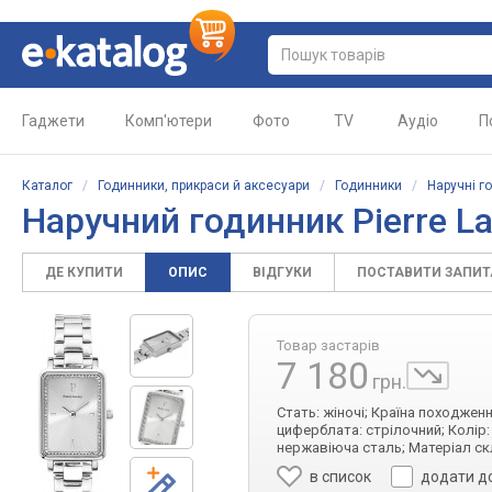
Гаджети
Комп'ютери
Фото
TV
Аудіо
П
Каталог
/
Годинники, прикраси й аксесуари
/
Годинники
/
Наручні г
Наручний годинник
Pierre L
ДЕ КУПИТИ
ОПИС
ВІДГУКИ
ПОСТАВИТИ ЗАПИ
Товар застарів
7 180
грн.
Стать: жіночі; Країна походжен
циферблата: стрілочний; Колір:
нержавіюча сталь; Матеріал скл
в список
додати д